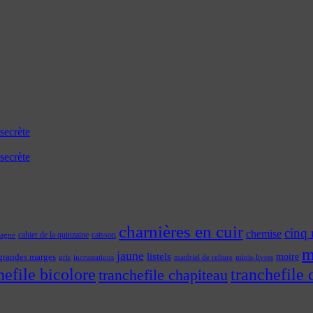
secrète
secrète
charnières en cuir
cinq 
chemise
cahier de la quinzaine
caisson
tagne
m
jaune
listels
moire
grandes marges
incrustations
gris
matériel de reliure
minis-livres
hefile bicolore
tranchefile 
tranchefile chapiteau