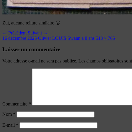
Zut, aucune reliure similaire 🙁
← Précédent
Suivant →
16 décembre 2025
Olivier LOUIS
Swann a 8 ans
513 × 765
Laisser un commentaire
Votre adresse e-mail ne sera pas publiée.
Les champs obligatoires son
Commentaire
*
Nom
*
E-mail
*