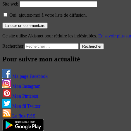
Site web
Oui, ajoutez-moi à votre liste de diffusion.
Ce site utilise Akismet pour réduire les indésirables.
En savoir plus su
Rechercher
Pour suivre mon actualité
Ma page Facebook
Mon Instagram
Mon Pinterest
Mon fil Twitter
Le flux RSS