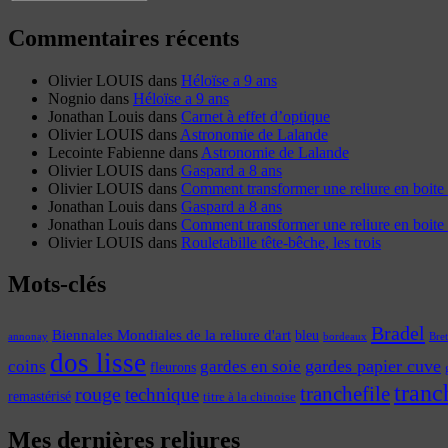
Commentaires récents
Olivier LOUIS
dans
Héloïse a 9 ans
Nognio
dans
Héloïse a 9 ans
Jonathan Louis
dans
Carnet à effet d’optique
Olivier LOUIS
dans
Astronomie de Lalande
Lecointe Fabienne
dans
Astronomie de Lalande
Olivier LOUIS
dans
Gaspard a 8 ans
Olivier LOUIS
dans
Comment transformer une reliure en boite 
Jonathan Louis
dans
Gaspard a 8 ans
Jonathan Louis
dans
Comment transformer une reliure en boite 
Olivier LOUIS
dans
Rouletabille tête-bêche, les trois
Mots-clés
Bradel
Biennales Mondiales de la reliure d'art
bleu
annonay
Bre
bordeaux
dos lisse
coins
gardes papier cuve
gardes en soie
fleurons
tranc
tranchefile
rouge
technique
remastérisé
titre à la chinoise
Mes dernières reliures