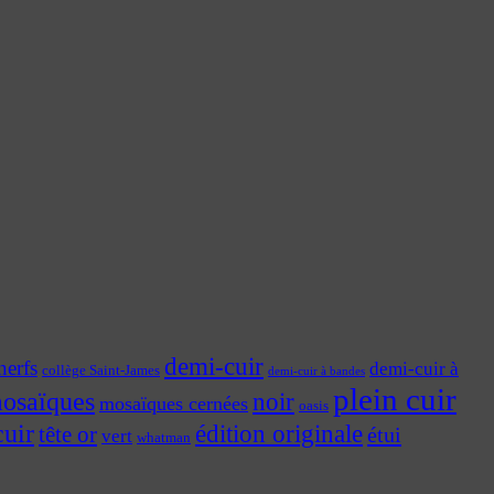
demi-cuir
nerfs
demi-cuir à
collège Saint-James
demi-cuir à bandes
plein cuir
osaïques
noir
mosaïques cernées
oasis
cuir
édition originale
tête or
étui
vert
whatman