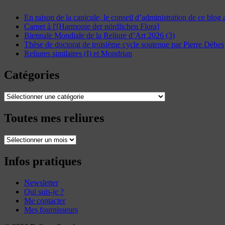
En raison de la canicule, le conseil d’administration de ce blog
Carnet à l'[Harmonie der nördlichen Flora]
Biennale Mondiale de la Reliure d’Art 2026 (3)
Thèse de doctorat de troisième cycle soutenue par Pierre Dèbes
Reliures similaires (I) et Mondrian
Catégories
Catégories
Toutes mes reliures
Toutes
mes
reliures
Infos pratiques
Newsletter
Qui suis-je ?
Me contacter
Mes fournisseurs