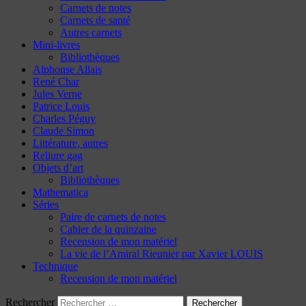
Carnets de notes
Carnets de santé
Autres carnets
Mini-livres
Bibliothèques
Alphonse Allais
René Char
Jules Verne
Patrice Louis
Charles Péguy
Claude Simon
Littérature, autres
Reliure gag
Objets d’art
Bibliothèques
Mathematica
Séries
Paire de carnets de notes
Cahier de la quinzaine
Recension de mon matériel
La vie de l’Amiral Rieunier par Xavier LOUIS
Technique
Recension de mon matériel
Rechercher