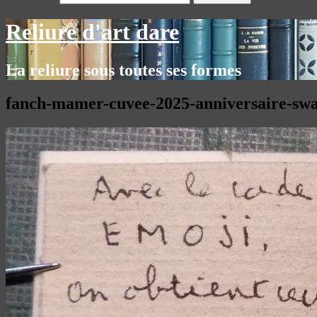
Reliure d'art dare
La reliure sous toutes ses formes
fanch-mamer-cuvee-2025-anniversaire-sw