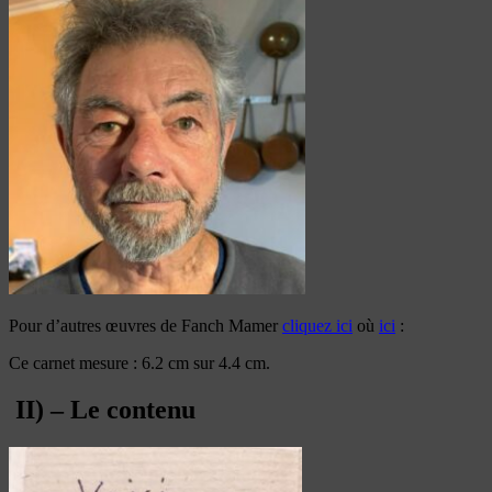
Pour d’autres œuvres de Fanch Mamer
cliquez ici
où
ici
:
Ce carnet mesure : 6.2 cm sur 4.4 cm.
II) – Le contenu