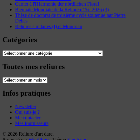
Carnet à l'[Harmonie der nördlichen Flora]
Biennale Mondiale de la Reliure d’Art 2026 (3)
Thèse de doctorat de troisième cycle soutenue par Pierre
Dèbes
Reliures similaires (I) et Mondrian
Catégories
Catégories
Toutes mes reliures
Toutes
mes
reliures
Infos pratiques
Newsletter
Qui suis-je ?
Me contacter
Mes fournisseurs
© 2026 Reliure d'art dare.
Propulsé par
WordPress
. Thème
Emphaino
.