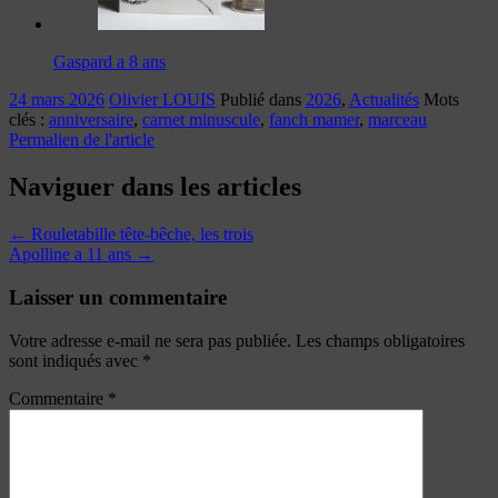
Gaspard a 8 ans
24 mars 2026
Olivier LOUIS
Publié dans
2026
,
Actualités
Mots
clés :
anniversaire
,
carnet minuscule
,
fanch mamer
,
marceau
Permalien de l'article
Naviguer dans les articles
←
Rouletabille tête-bêche, les trois
Apolline a 11 ans
→
Laisser un commentaire
Votre adresse e-mail ne sera pas publiée.
Les champs obligatoires
sont indiqués avec
*
Commentaire
*