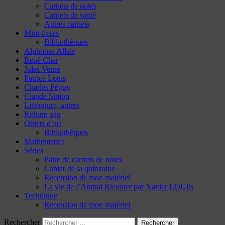
Carnets de notes
Carnets de santé
Autres carnets
Mini-livres
Bibliothèques
Alphonse Allais
René Char
Jules Verne
Patrice Louis
Charles Péguy
Claude Simon
Littérature, autres
Reliure gag
Objets d’art
Bibliothèques
Mathematica
Séries
Paire de carnets de notes
Cahier de la quinzaine
Recension de mon matériel
La vie de l’Amiral Rieunier par Xavier LOUIS
Technique
Recension de mon matériel
Rechercher