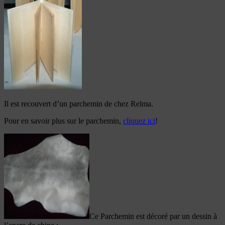
Il est recouvert d’un parchemin de chez Relma.
Pour en savoir plus sur le parchemin,
cliquez ici
!
Ce Parchemin est décoré par un dessin à