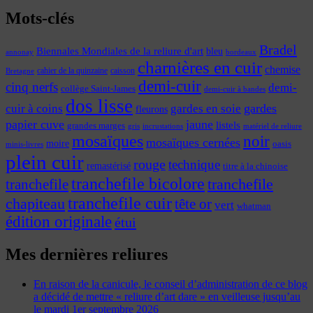
Mots-clés
Bradel
Biennales Mondiales de la reliure d'art
bleu
annonay
bordeaux
charnières en cuir
chemise
cahier de la quinzaine
caisson
Bretagne
demi-cuir
cinq nerfs
demi-
collège Saint-James
demi-cuir à bandes
dos lisse
cuir à coins
gardes
gardes en soie
fleurons
papier cuve
jaune
listels
grandes marges
incrustations
gris
matériel de reliure
mosaïques
noir
mosaïques cernées
moire
oasis
minis-livres
plein cuir
rouge
technique
remastérisé
titre à la chinoise
tranchefile bicolore
tranchefile
tranchefile
tranchefile cuir
chapiteau
tête or
vert
whatman
édition originale
étui
Mes dernières reliures
En raison de la canicule, le conseil d’administration de ce blog
a décidé de mettre « reliure d’art dare » en veilleuse jusqu’au
le mardi 1er septembre 2026