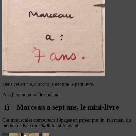
Dans cet article, d’abord je décrirai le petit livre.
Puis j’en montrerai le contenu.
I) – Marceau a sept ans, le mini-livre
Ces minuscules comportent 10pages en papier pur lin, fait main, du
moulin de Kereon 29400 Saint-Sauveur.