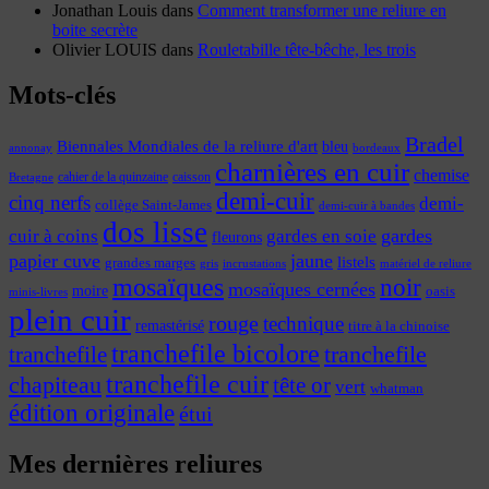
Jonathan Louis
dans
Comment transformer une reliure en
boite secrète
Olivier LOUIS
dans
Rouletabille tête-bêche, les trois
Mots-clés
Bradel
Biennales Mondiales de la reliure d'art
bleu
annonay
bordeaux
charnières en cuir
chemise
cahier de la quinzaine
caisson
Bretagne
demi-cuir
cinq nerfs
demi-
collège Saint-James
demi-cuir à bandes
dos lisse
cuir à coins
gardes
gardes en soie
fleurons
papier cuve
jaune
listels
grandes marges
incrustations
gris
matériel de reliure
mosaïques
noir
mosaïques cernées
moire
oasis
minis-livres
plein cuir
rouge
technique
remastérisé
titre à la chinoise
tranchefile bicolore
tranchefile
tranchefile
tranchefile cuir
chapiteau
tête or
vert
whatman
édition originale
étui
Mes dernières reliures