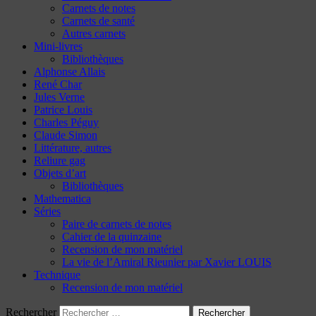
Carnets de notes
Carnets de santé
Autres carnets
Mini-livres
Bibliothèques
Alphonse Allais
René Char
Jules Verne
Patrice Louis
Charles Péguy
Claude Simon
Littérature, autres
Reliure gag
Objets d’art
Bibliothèques
Mathematica
Séries
Paire de carnets de notes
Cahier de la quinzaine
Recension de mon matériel
La vie de l’Amiral Rieunier par Xavier LOUIS
Technique
Recension de mon matériel
Rechercher