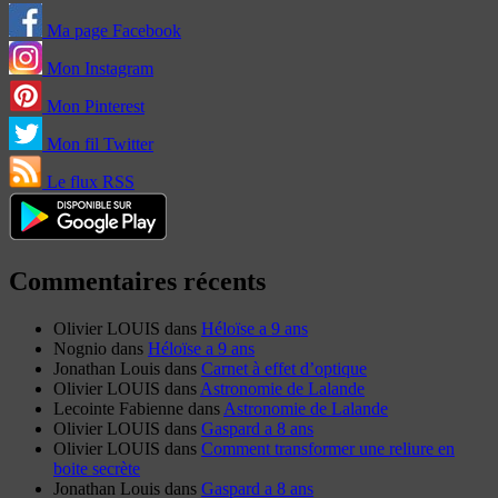
Ma page Facebook
Mon Instagram
Mon Pinterest
Mon fil Twitter
Le flux RSS
Commentaires récents
Olivier LOUIS
dans
Héloïse a 9 ans
Nognio
dans
Héloïse a 9 ans
Jonathan Louis
dans
Carnet à effet d’optique
Olivier LOUIS
dans
Astronomie de Lalande
Lecointe Fabienne
dans
Astronomie de Lalande
Olivier LOUIS
dans
Gaspard a 8 ans
Olivier LOUIS
dans
Comment transformer une reliure en
boite secrète
Jonathan Louis
dans
Gaspard a 8 ans