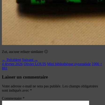
Zut, aucune reliure similaire 🙁
← Précédent
Suivant →
4 février 2026
Olivier LOUIS
Mini bibliothèque pyramidale
1000 ×
881
Laisser un commentaire
Votre adresse e-mail ne sera pas publiée.
Les champs obligatoires
sont indiqués avec
*
Commentaire
*