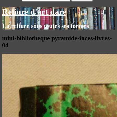
Reliure d'art dare
La reliure sous toutes ses formes
mini-bibliotheque pyramide-faces-livres-
04