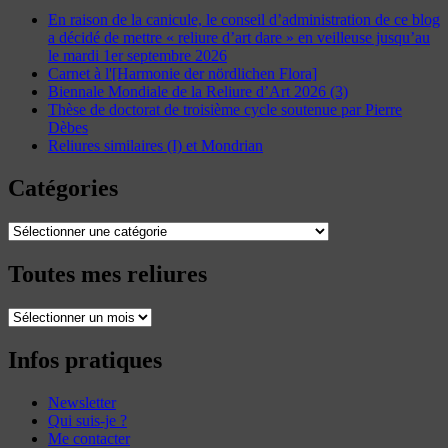
En raison de la canicule, le conseil d’administration de ce blog
a décidé de mettre « reliure d’art dare » en veilleuse jusqu’au
le mardi 1er septembre 2026
Carnet à l'[Harmonie der nördlichen Flora]
Biennale Mondiale de la Reliure d’Art 2026 (3)
Thèse de doctorat de troisième cycle soutenue par Pierre
Dèbes
Reliures similaires (I) et Mondrian
Catégories
Catégories
Toutes mes reliures
Toutes
mes
reliures
Infos pratiques
Newsletter
Qui suis-je ?
Me contacter