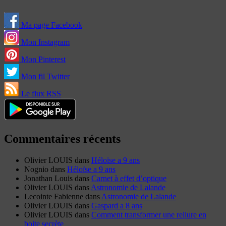
Ma page Facebook
Mon Instagram
Mon Pinterest
Mon fil Twitter
Le flux RSS
Commentaires récents
Olivier LOUIS
dans
Héloïse a 9 ans
Nognio
dans
Héloïse a 9 ans
Jonathan Louis
dans
Carnet à effet d’optique
Olivier LOUIS
dans
Astronomie de Lalande
Lecointe Fabienne
dans
Astronomie de Lalande
Olivier LOUIS
dans
Gaspard a 8 ans
Olivier LOUIS
dans
Comment transformer une reliure en
boite secrète