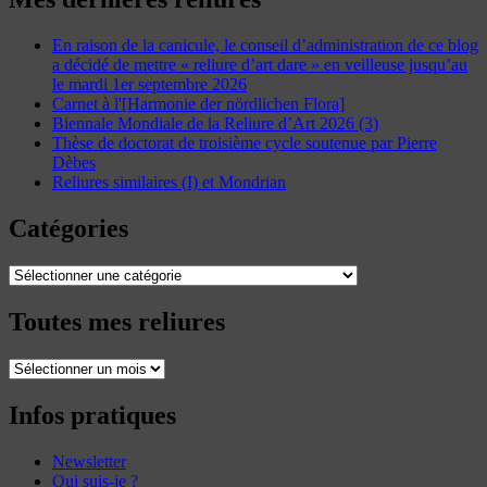
En raison de la canicule, le conseil d’administration de ce blog
a décidé de mettre « reliure d’art dare » en veilleuse jusqu’au
le mardi 1er septembre 2026
Carnet à l'[Harmonie der nördlichen Flora]
Biennale Mondiale de la Reliure d’Art 2026 (3)
Thèse de doctorat de troisième cycle soutenue par Pierre
Dèbes
Reliures similaires (I) et Mondrian
Catégories
Catégories
Toutes mes reliures
Toutes
mes
reliures
Infos pratiques
Newsletter
Qui suis-je ?