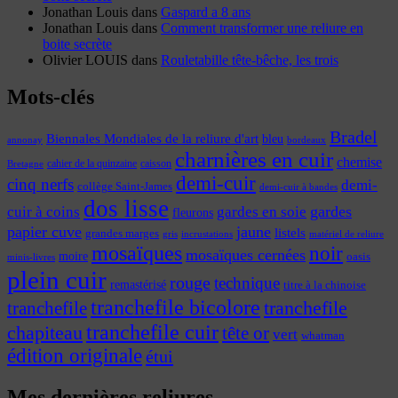
Jonathan Louis
dans
Gaspard a 8 ans
Jonathan Louis
dans
Comment transformer une reliure en
boite secrète
Olivier LOUIS
dans
Rouletabille tête-bêche, les trois
Mots-clés
Bradel
Biennales Mondiales de la reliure d'art
bleu
annonay
bordeaux
charnières en cuir
chemise
cahier de la quinzaine
caisson
Bretagne
demi-cuir
cinq nerfs
demi-
collège Saint-James
demi-cuir à bandes
dos lisse
cuir à coins
gardes
gardes en soie
fleurons
papier cuve
jaune
listels
grandes marges
incrustations
gris
matériel de reliure
mosaïques
noir
mosaïques cernées
moire
oasis
minis-livres
plein cuir
rouge
technique
remastérisé
titre à la chinoise
tranchefile bicolore
tranchefile
tranchefile
tranchefile cuir
chapiteau
tête or
vert
whatman
édition originale
étui
Mes dernières reliures