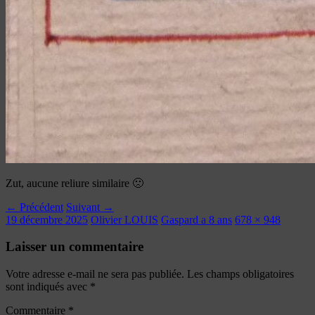
Zut, aucune reliure similaire 🙁
← Précédent
Suivant →
19 décembre 2025
Olivier LOUIS
Gaspard a 8 ans
678 × 948
Laisser un commentaire
Votre adresse e-mail ne sera pas publiée.
Les champs obligatoires
sont indiqués avec
*
Commentaire
*