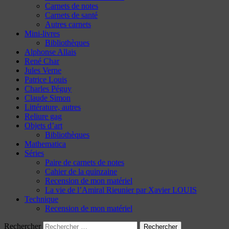
Carnets de notes
Carnets de santé
Autres carnets
Mini-livres
Bibliothèques
Alphonse Allais
René Char
Jules Verne
Patrice Louis
Charles Péguy
Claude Simon
Littérature, autres
Reliure gag
Objets d’art
Bibliothèques
Mathematica
Séries
Paire de carnets de notes
Cahier de la quinzaine
Recension de mon matériel
La vie de l’Amiral Rieunier par Xavier LOUIS
Technique
Recension de mon matériel
Rechercher