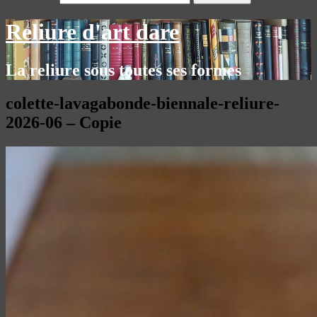
Reliure d'art dare
La reliure sous toutes ses formes
colette-lavagabonde-biennale-reliure-
2026-06 – Copie