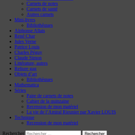
Carnets de notes
Carnets de santé
Autres carnets
Mini-livres
Bibliothèques
Alphonse Allais
René Char
Jules Verne
Patrice Louis
Charles Péguy
Claude Simon
Littérature, autres
Reliure gag
Objets d’art
Bibliothèques
Mathematica
Séries
Paire de carnets de notes
Cahier de la quinzaine
Recension de mon matériel
La vie de l’Amiral Rieunier par Xavier LOUIS
Technique
Recension de mon matériel
Rechercher