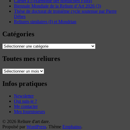
Carnet à l'[Harmonie der nördlichen Flora]
Biennale Mondiale de la Reliure d’Art 2026 (3)
Thèse de doctorat de troisième cycle soutenue par Pierre
Dèbes
Reliures similaires (I) et Mondrian
Catégories
Catégories
Toutes mes reliures
Toutes
mes
reliures
Infos pratiques
Newsletter
Qui suis-je ?
Me contacter
Mes fournisseurs
© 2026 Reliure d'art dare.
Propulsé par
WordPress
. Thème
Emphaino
.