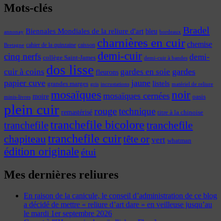
Mots-clés
Bradel
Biennales Mondiales de la reliure d'art
bleu
annonay
bordeaux
charnières en cuir
chemise
cahier de la quinzaine
caisson
Bretagne
demi-cuir
cinq nerfs
demi-
collège Saint-James
demi-cuir à bandes
dos lisse
cuir à coins
gardes
gardes en soie
fleurons
papier cuve
jaune
listels
grandes marges
incrustations
gris
matériel de reliure
mosaïques
noir
mosaïques cernées
moire
oasis
minis-livres
plein cuir
rouge
technique
remastérisé
titre à la chinoise
tranchefile bicolore
tranchefile
tranchefile
tranchefile cuir
chapiteau
tête or
vert
whatman
édition originale
étui
Mes dernières reliures
En raison de la canicule, le conseil d’administration de ce blog
a décidé de mettre « reliure d’art dare » en veilleuse jusqu’au
le mardi 1er septembre 2026