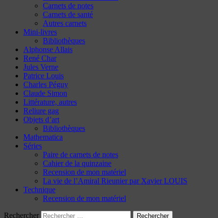
Carnets de notes
Carnets de santé
Autres carnets
Mini-livres
Bibliothèques
Alphonse Allais
René Char
Jules Verne
Patrice Louis
Charles Péguy
Claude Simon
Littérature, autres
Reliure gag
Objets d’art
Bibliothèques
Mathematica
Séries
Paire de carnets de notes
Cahier de la quinzaine
Recension de mon matériel
La vie de l’Amiral Rieunier par Xavier LOUIS
Technique
Recension de mon matériel
Rechercher