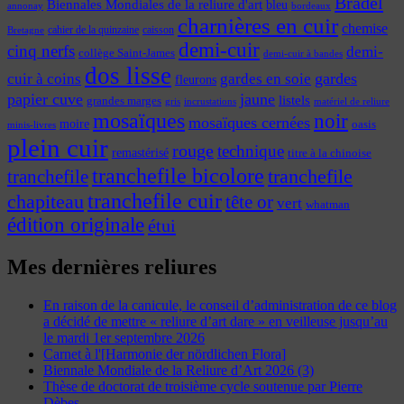
Bradel
Biennales Mondiales de la reliure d'art
bleu
annonay
bordeaux
charnières en cuir
chemise
cahier de la quinzaine
caisson
Bretagne
demi-cuir
cinq nerfs
demi-
collège Saint-James
demi-cuir à bandes
dos lisse
cuir à coins
gardes
gardes en soie
fleurons
papier cuve
jaune
listels
grandes marges
incrustations
gris
matériel de reliure
mosaïques
noir
mosaïques cernées
moire
oasis
minis-livres
plein cuir
rouge
technique
remastérisé
titre à la chinoise
tranchefile bicolore
tranchefile
tranchefile
tranchefile cuir
chapiteau
tête or
vert
whatman
édition originale
étui
Mes dernières reliures
En raison de la canicule, le conseil d’administration de ce blog
a décidé de mettre « reliure d’art dare » en veilleuse jusqu’au
le mardi 1er septembre 2026
Carnet à l'[Harmonie der nördlichen Flora]
Biennale Mondiale de la Reliure d’Art 2026 (3)
Thèse de doctorat de troisième cycle soutenue par Pierre
Dèbes