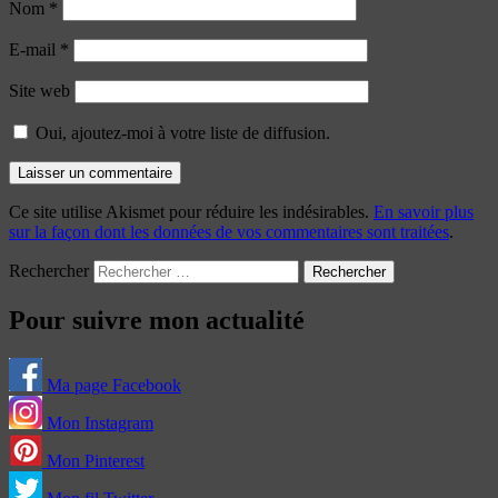
Nom
*
E-mail
*
Site web
Oui, ajoutez-moi à votre liste de diffusion.
Ce site utilise Akismet pour réduire les indésirables.
En savoir plus
sur la façon dont les données de vos commentaires sont traitées
.
Rechercher
Pour suivre mon actualité
Ma page Facebook
Mon Instagram
Mon Pinterest