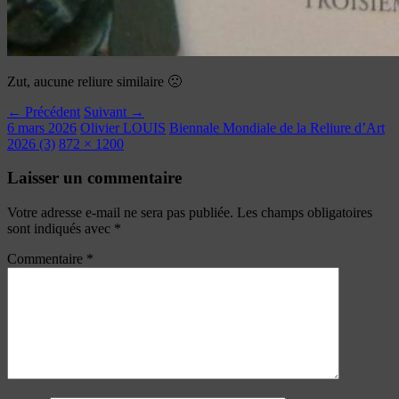
Zut, aucune reliure similaire 🙁
← Précédent
Suivant →
6 mars 2026
Olivier LOUIS
Biennale Mondiale de la Reliure d’Art
2026 (3)
872 × 1200
Laisser un commentaire
Votre adresse e-mail ne sera pas publiée.
Les champs obligatoires
sont indiqués avec
*
Commentaire
*