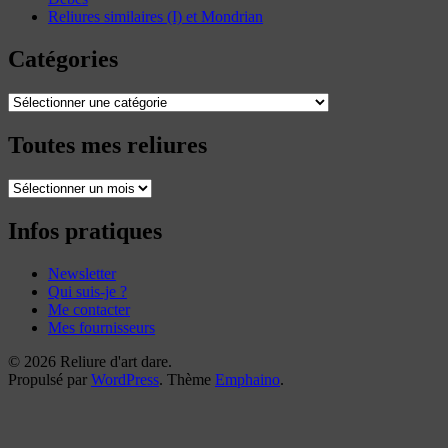
Reliures similaires (I) et Mondrian
Catégories
Catégories
Toutes mes reliures
Toutes
mes
reliures
Infos pratiques
Newsletter
Qui suis-je ?
Me contacter
Mes fournisseurs
© 2026 Reliure d'art dare.
Propulsé par
WordPress
. Thème
Emphaino
.