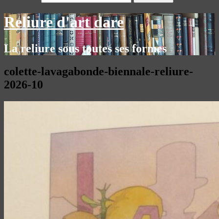
Reliure d'art dare
La reliure sous toutes ses formes
colette-lavagabonde-biennale-reliure-
2026-10