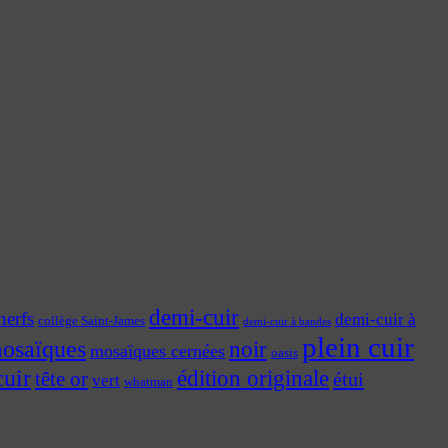
demi-cuir
nerfs
demi-cuir à
collège Saint-James
demi-cuir à bandes
plein cuir
osaïques
noir
mosaïques cernées
oasis
cuir
édition originale
tête or
étui
vert
whatman