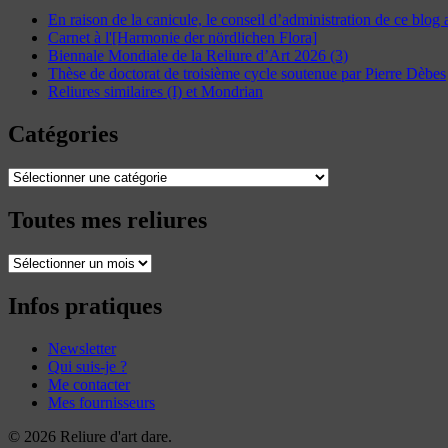
En raison de la canicule, le conseil d’administration de ce blog
Carnet à l'[Harmonie der nördlichen Flora]
Biennale Mondiale de la Reliure d’Art 2026 (3)
Thèse de doctorat de troisième cycle soutenue par Pierre Dèbes
Reliures similaires (I) et Mondrian
Catégories
Catégories
Toutes mes reliures
Toutes
mes
reliures
Infos pratiques
Newsletter
Qui suis-je ?
Me contacter
Mes fournisseurs
© 2026 Reliure d'art dare.