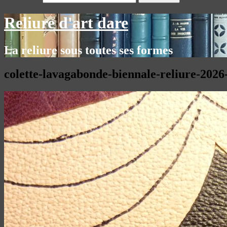
Reliure d'art dare
La reliure sous toutes ses formes
colette-lavagabonde-biennale-reliure-202