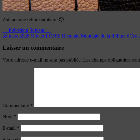
Zut, aucune reliure similaire 🙁
← Précédent
Suivant →
24 mars 2026
Olivier LOUIS
Biennale Mondiale de la Reliure d’Art 
Laisser un commentaire
Votre adresse e-mail ne sera pas publiée.
Les champs obligatoires son
Commentaire
*
Nom
*
E-mail
*
Site web