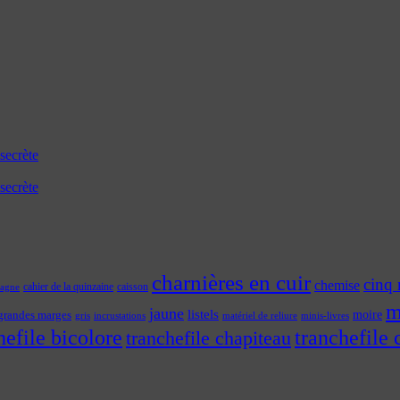
secrète
secrète
charnières en cuir
cinq 
chemise
cahier de la quinzaine
caisson
tagne
m
jaune
listels
moire
grandes marges
incrustations
gris
matériel de reliure
minis-livres
hefile bicolore
tranchefile 
tranchefile chapiteau