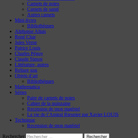
Carnets de notes
Carnets de santé
Autres carnets
Mini-livres
Bibliothèques
Alphonse Allais
René Char
Jules Verne
Patrice Louis
Charles Péguy
Claude Simon
Littérature, autres
Reliure gag
Objets d’art
Bibliothèques
Mathematica
Séries
Paire de carnets de notes
Cahier de la quinzaine
Recension de mon matériel
La vie de l’Amiral Rieunier par Xavier LOUIS
Technique
Recension de mon matériel
Rechercher