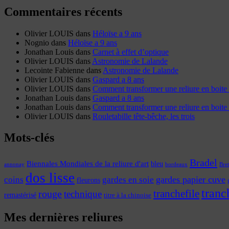
Commentaires récents
Olivier LOUIS
dans
Héloïse a 9 ans
Nognio
dans
Héloïse a 9 ans
Jonathan Louis
dans
Carnet à effet d’optique
Olivier LOUIS
dans
Astronomie de Lalande
Lecointe Fabienne
dans
Astronomie de Lalande
Olivier LOUIS
dans
Gaspard a 8 ans
Olivier LOUIS
dans
Comment transformer une reliure en boite 
Jonathan Louis
dans
Gaspard a 8 ans
Jonathan Louis
dans
Comment transformer une reliure en boite 
Olivier LOUIS
dans
Rouletabille tête-bêche, les trois
Mots-clés
Bradel
Biennales Mondiales de la reliure d'art
bleu
annonay
Bre
bordeaux
dos lisse
coins
gardes papier cuve
gardes en soie
fleurons
tranc
tranchefile
rouge
technique
remastérisé
titre à la chinoise
Mes dernières reliures