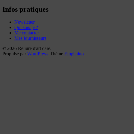
mes
reliures
Infos pratiques
Newsletter
Qui suis-je ?
Me contacter
Mes fournisseurs
© 2026 Reliure d'art dare.
Propulsé par
WordPress
. Thème
Emphaino
.