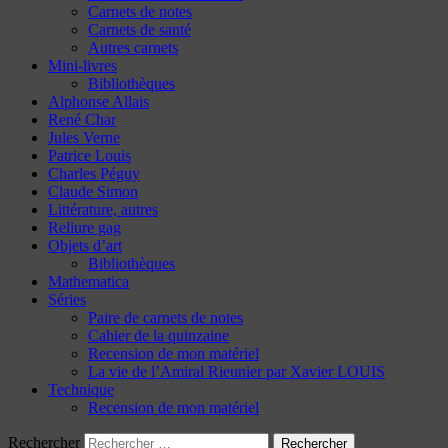
Carnets de notes
Carnets de santé
Autres carnets
Mini-livres
Bibliothèques
Alphonse Allais
René Char
Jules Verne
Patrice Louis
Charles Péguy
Claude Simon
Littérature, autres
Reliure gag
Objets d’art
Bibliothèques
Mathematica
Séries
Paire de carnets de notes
Cahier de la quinzaine
Recension de mon matériel
La vie de l’Amiral Rieunier par Xavier LOUIS
Technique
Recension de mon matériel
Rechercher