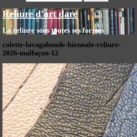
Reliure d'art dare
La reliure sous toutes ses formes
colette-lavagabonde-biennale-reliure-
2026-malfaçon-12