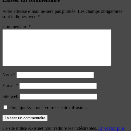
Votre adresse e-mail ne sera pas publiée.
Les champs obligatoires
sont indiqués avec
*
Commentaire
*
Nom
*
E-mail
*
Site web
Oui, ajoutez-moi à votre liste de diffusion.
Ce site utilise Akismet pour réduire les indésirables.
En savoir plus