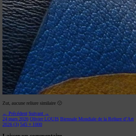
Zut, aucune reliure similaire 🙁
← Précédent
Suivant →
24 mars 2026
Olivier LOUIS
Biennale Mondiale de la Reliure d’Art
2026 (3)
545 × 1000
Laisser un commentaire