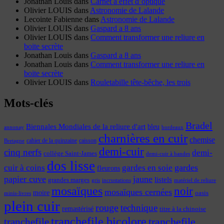
Jonathan Louis
dans
Carnet à effet d’optique
Olivier LOUIS
dans
Astronomie de Lalande
Lecointe Fabienne
dans
Astronomie de Lalande
Olivier LOUIS
dans
Gaspard a 8 ans
Olivier LOUIS
dans
Comment transformer une reliure en
boite secrète
Jonathan Louis
dans
Gaspard a 8 ans
Jonathan Louis
dans
Comment transformer une reliure en
boite secrète
Olivier LOUIS
dans
Rouletabille tête-bêche, les trois
Mots-clés
Bradel
Biennales Mondiales de la reliure d'art
bleu
annonay
bordeaux
charnières en cuir
chemise
cahier de la quinzaine
caisson
Bretagne
demi-cuir
cinq nerfs
demi-
collège Saint-James
demi-cuir à bandes
dos lisse
cuir à coins
gardes
gardes en soie
fleurons
papier cuve
jaune
listels
grandes marges
incrustations
gris
matériel de reliure
mosaïques
noir
mosaïques cernées
moire
oasis
minis-livres
plein cuir
rouge
technique
remastérisé
titre à la chinoise
tranchefile bicolore
tranchefile
tranchefile