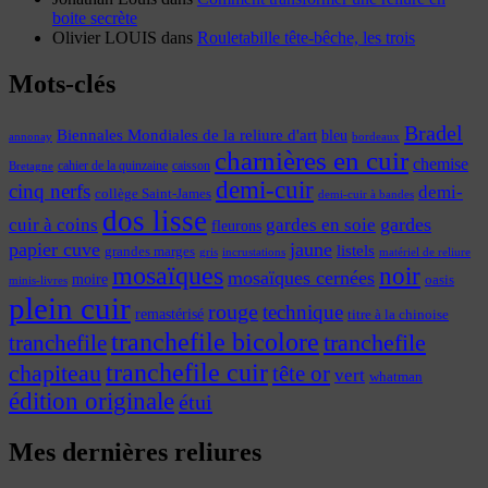
boite secrète
Olivier LOUIS
dans
Rouletabille tête-bêche, les trois
Mots-clés
Bradel
Biennales Mondiales de la reliure d'art
bleu
annonay
bordeaux
charnières en cuir
chemise
cahier de la quinzaine
caisson
Bretagne
demi-cuir
cinq nerfs
demi-
collège Saint-James
demi-cuir à bandes
dos lisse
cuir à coins
gardes
gardes en soie
fleurons
papier cuve
jaune
listels
grandes marges
incrustations
gris
matériel de reliure
mosaïques
noir
mosaïques cernées
moire
oasis
minis-livres
plein cuir
rouge
technique
remastérisé
titre à la chinoise
tranchefile bicolore
tranchefile
tranchefile
tranchefile cuir
chapiteau
tête or
vert
whatman
édition originale
étui
Mes dernières reliures