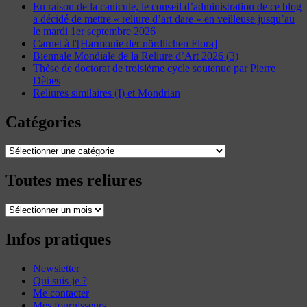
En raison de la canicule, le conseil d’administration de ce blog
a décidé de mettre « reliure d’art dare » en veilleuse jusqu’au
le mardi 1er septembre 2026
Carnet à l'[Harmonie der nördlichen Flora]
Biennale Mondiale de la Reliure d’Art 2026 (3)
Thèse de doctorat de troisième cycle soutenue par Pierre
Dèbes
Reliures similaires (I) et Mondrian
Catégories
Catégories
Toutes mes reliures
Toutes
mes
reliures
Infos pratiques
Newsletter
Qui suis-je ?
Me contacter
Mes fournisseurs