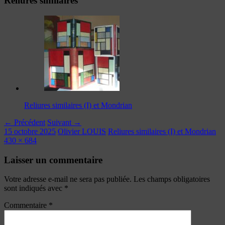
Reliures similaires
Reliures similaires (I) et Mondrian
← Précédent
Suivant →
15 octobre 2025
Olivier LOUIS
Reliures similaires (I) et Mondrian
430 × 684
Laisser un commentaire
Votre adresse e-mail ne sera pas publiée.
Les champs obligatoires
sont indiqués avec
*
Commentaire
*