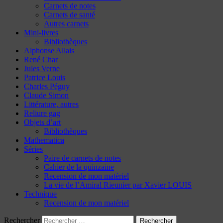
Carnets de notes
Carnets de santé
Autres carnets
Mini-livres
Bibliothèques
Alphonse Allais
René Char
Jules Verne
Patrice Louis
Charles Péguy
Claude Simon
Littérature, autres
Reliure gag
Objets d’art
Bibliothèques
Mathematica
Séries
Paire de carnets de notes
Cahier de la quinzaine
Recension de mon matériel
La vie de l’Amiral Rieunier par Xavier LOUIS
Technique
Recension de mon matériel
Rechercher