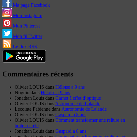
Ma page Facebook
Mon Instagram
Mon Pinterest
Mon fil Twitter
Le flux RSS
Commentaires récents
Olivier LOUIS
dans
Héloïse a 9 ans
Nognio
dans
Héloïse a 9 ans
Jonathan Louis
dans
Carnet à effet d’optique
Olivier LOUIS
dans
Astronomie de Lalande
Lecointe Fabienne
dans
Astronomie de Lalande
Olivier LOUIS
dans
Gaspard a 8 ans
Olivier LOUIS
dans
Comment transformer une reliure en
boite secrète
Jonathan Louis
dans
Gaspard a 8 ans
Jonathan Louis
dans
Comment transformer une reliure en