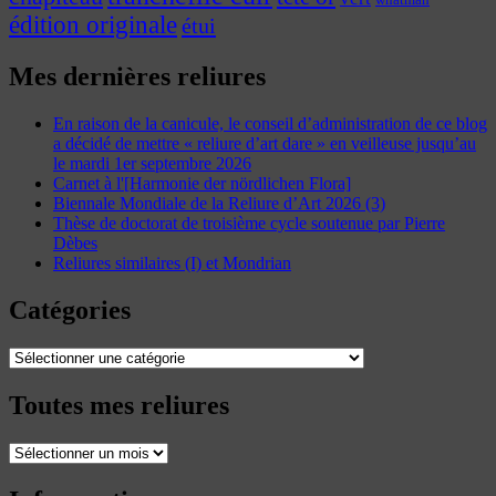
whatman
édition originale
étui
Mes dernières reliures
En raison de la canicule, le conseil d’administration de ce blog
a décidé de mettre « reliure d’art dare » en veilleuse jusqu’au
le mardi 1er septembre 2026
Carnet à l'[Harmonie der nördlichen Flora]
Biennale Mondiale de la Reliure d’Art 2026 (3)
Thèse de doctorat de troisième cycle soutenue par Pierre
Dèbes
Reliures similaires (I) et Mondrian
Catégories
Catégories
Toutes mes reliures
Toutes
mes
reliures