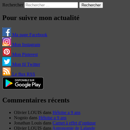
Rechercher
Pour suivre mon actualité
Ma page Facebook
Mon Instagram
Mon Pinterest
Mon fil Twitter
Le flux RSS
Commentaires récents
Olivier LOUIS
dans
Héloïse a 9 ans
Nognio
dans
Héloïse a 9 ans
Jonathan Louis
dans
Carnet à effet d’optique
Olivier LOUIS
dans
Astronomie de Lalande