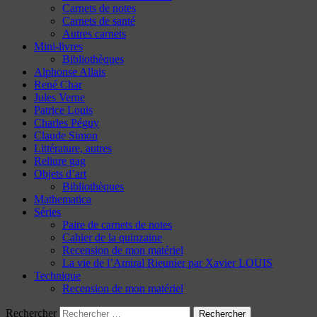
Carnets de notes
Carnets de santé
Autres carnets
Mini-livres
Bibliothèques
Alphonse Allais
René Char
Jules Verne
Patrice Louis
Charles Péguy
Claude Simon
Littérature, autres
Reliure gag
Objets d’art
Bibliothèques
Mathematica
Séries
Paire de carnets de notes
Cahier de la quinzaine
Recension de mon matériel
La vie de l’Amiral Rieunier par Xavier LOUIS
Technique
Recension de mon matériel
Rechercher