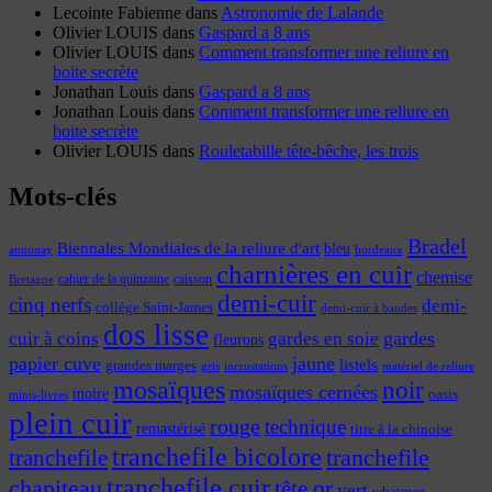
Lecointe Fabienne
dans
Astronomie de Lalande
Olivier LOUIS
dans
Gaspard a 8 ans
Olivier LOUIS
dans
Comment transformer une reliure en
boite secrète
Jonathan Louis
dans
Gaspard a 8 ans
Jonathan Louis
dans
Comment transformer une reliure en
boite secrète
Olivier LOUIS
dans
Rouletabille tête-bêche, les trois
Mots-clés
Bradel
Biennales Mondiales de la reliure d'art
bleu
annonay
bordeaux
charnières en cuir
chemise
cahier de la quinzaine
caisson
Bretagne
demi-cuir
cinq nerfs
demi-
collège Saint-James
demi-cuir à bandes
dos lisse
cuir à coins
gardes
gardes en soie
fleurons
papier cuve
jaune
listels
grandes marges
incrustations
gris
matériel de reliure
mosaïques
noir
mosaïques cernées
moire
oasis
minis-livres
plein cuir
rouge
technique
remastérisé
titre à la chinoise
tranchefile bicolore
tranchefile
tranchefile
tranchefile cuir
chapiteau
tête or
vert