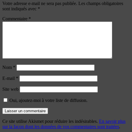
Votre adresse e-mail ne sera pas publiée.
Les champs obligatoires
sont indiqués avec
*
Commentaire
*
Nom
*
E-mail
*
Site web
Oui, ajoutez-moi à votre liste de diffusion.
Ce site utilise Akismet pour réduire les indésirables.
En savoir plus
sur la façon dont les données de vos commentaires sont traitées
.