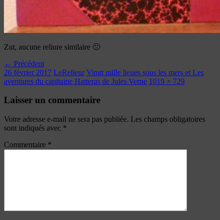
Zut, aucune reliure similaire 🙁
← Précédent
26 février 2017
LeRelieur
Vingt mille lieues sous les mers et Les
aventures du capitaine Hatteras de Jules Verne
1019 × 729
Laisser un commentaire
Votre adresse e-mail ne sera pas publiée.
Les champs obligatoires
sont indiqués avec
*
Commentaire
*