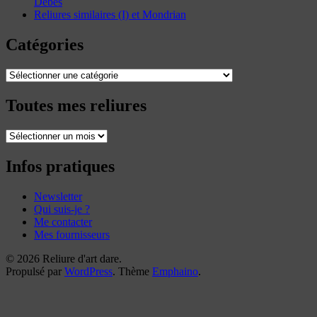
Dèbes
Reliures similaires (I) et Mondrian
Catégories
Catégories
Toutes mes reliures
Toutes
mes
reliures
Infos pratiques
Newsletter
Qui suis-je ?
Me contacter
Mes fournisseurs
© 2026 Reliure d'art dare.
Propulsé par
WordPress
. Thème
Emphaino
.