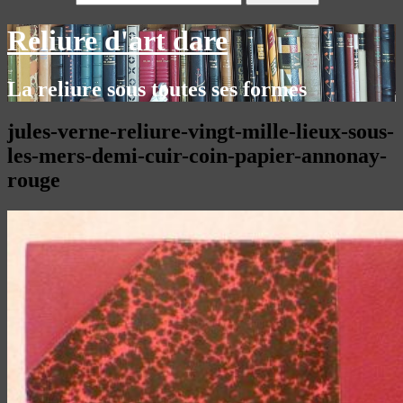
Reliure d'art dare
La reliure sous toutes ses formes
jules-verne-reliure-vingt-mille-lieux-sous-
les-mers-demi-cuir-coin-papier-annonay-
rouge