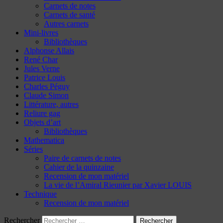
Carnets de notes
Carnets de santé
Autres carnets
Mini-livres
Bibliothèques
Alphonse Allais
René Char
Jules Verne
Patrice Louis
Charles Péguy
Claude Simon
Littérature, autres
Reliure gag
Objets d’art
Bibliothèques
Mathematica
Séries
Paire de carnets de notes
Cahier de la quinzaine
Recension de mon matériel
La vie de l’Amiral Rieunier par Xavier LOUIS
Technique
Recension de mon matériel
Rechercher