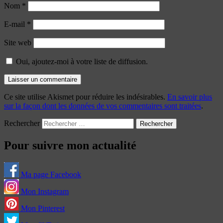
Nom
*
E-mail
*
Site web
Oui, ajoutez-moi à votre liste de diffusion.
Ce site utilise Akismet pour réduire les indésirables.
En savoir plus
sur la façon dont les données de vos commentaires sont traitées
.
Rechercher
Pour suivre mon actualité
Ma page Facebook
Mon Instagram
Mon Pinterest