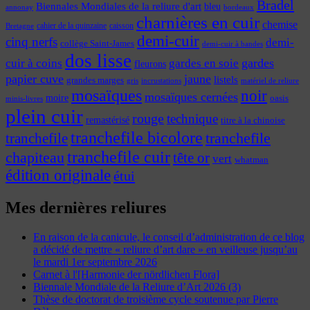
Bradel
Biennales Mondiales de la reliure d'art
bleu
annonay
bordeaux
charnières en cuir
chemise
cahier de la quinzaine
caisson
Bretagne
demi-cuir
cinq nerfs
demi-
collège Saint-James
demi-cuir à bandes
dos lisse
cuir à coins
gardes
gardes en soie
fleurons
papier cuve
jaune
listels
grandes marges
incrustations
gris
matériel de reliure
mosaïques
noir
mosaïques cernées
moire
oasis
minis-livres
plein cuir
rouge
technique
remastérisé
titre à la chinoise
tranchefile bicolore
tranchefile
tranchefile
tranchefile cuir
chapiteau
tête or
vert
whatman
édition originale
étui
Mes dernières reliures
En raison de la canicule, le conseil d’administration de ce blog
a décidé de mettre « reliure d’art dare » en veilleuse jusqu’au
le mardi 1er septembre 2026
Carnet à l'[Harmonie der nördlichen Flora]
Biennale Mondiale de la Reliure d’Art 2026 (3)
Thèse de doctorat de troisième cycle soutenue par Pierre