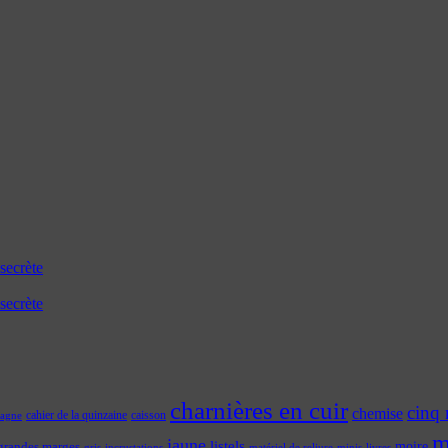
secrète
secrète
charnières en cuir
cinq 
chemise
cahier de la quinzaine
caisson
tagne
m
jaune
listels
moire
grandes marges
incrustations
gris
matériel de reliure
minis-livres