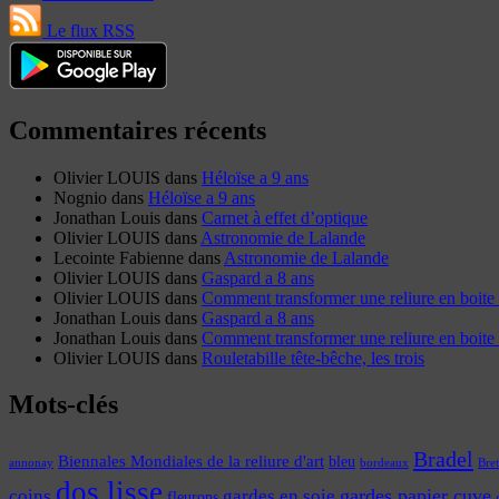
Le flux RSS
Commentaires récents
Olivier LOUIS
dans
Héloïse a 9 ans
Nognio
dans
Héloïse a 9 ans
Jonathan Louis
dans
Carnet à effet d’optique
Olivier LOUIS
dans
Astronomie de Lalande
Lecointe Fabienne
dans
Astronomie de Lalande
Olivier LOUIS
dans
Gaspard a 8 ans
Olivier LOUIS
dans
Comment transformer une reliure en boite 
Jonathan Louis
dans
Gaspard a 8 ans
Jonathan Louis
dans
Comment transformer une reliure en boite 
Olivier LOUIS
dans
Rouletabille tête-bêche, les trois
Mots-clés
Bradel
Biennales Mondiales de la reliure d'art
bleu
annonay
Bre
bordeaux
dos lisse
coins
gardes papier cuve
gardes en soie
fleurons