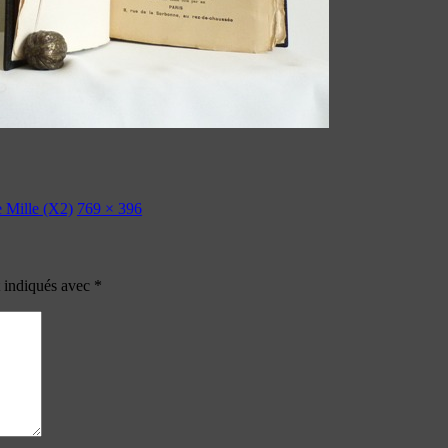
e Mille (X2)
769 × 396
t indiqués avec
*