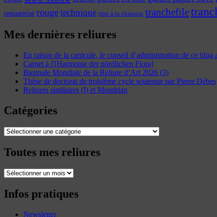
tranc
tranchefile
rouge
technique
remastérisé
titre à la chinoise
Mes dernières reliures
En raison de la canicule, le conseil d’administration de ce blog
Carnet à l'[Harmonie der nördlichen Flora]
Biennale Mondiale de la Reliure d’Art 2026 (3)
Thèse de doctorat de troisième cycle soutenue par Pierre Dèbes
Reliures similaires (I) et Mondrian
Catégories
Catégories
Toutes mes reliures
Toutes
mes
reliures
Infos pratiques
Newsletter