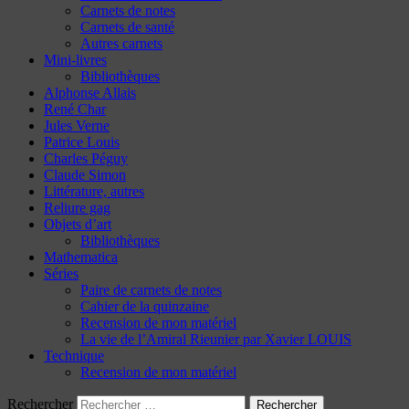
Carnets de notes
Carnets de santé
Autres carnets
Mini-livres
Bibliothèques
Alphonse Allais
René Char
Jules Verne
Patrice Louis
Charles Péguy
Claude Simon
Littérature, autres
Reliure gag
Objets d’art
Bibliothèques
Mathematica
Séries
Paire de carnets de notes
Cahier de la quinzaine
Recension de mon matériel
La vie de l’Amiral Rieunier par Xavier LOUIS
Technique
Recension de mon matériel
Rechercher