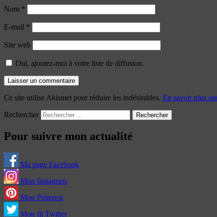
Nom
*
E-mail
*
Site web
Oui, ajoutez-moi à votre liste de diffusion.
Ce site utilise Akismet pour réduire les indésirables.
En savoir plus su
Rechercher
Pour suivre mon actualité
Ma page Facebook
Mon Instagram
Mon Pinterest
Mon fil Twitter