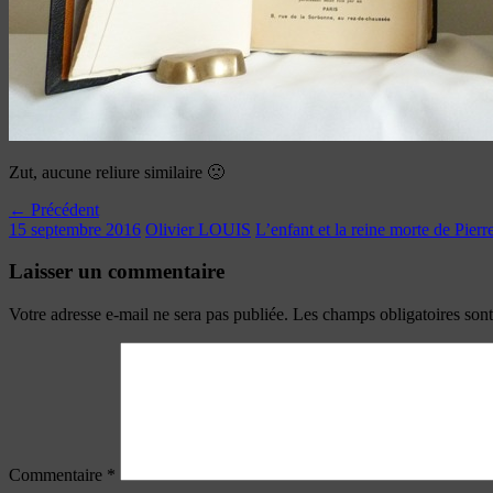
Zut, aucune reliure similaire 🙁
← Précédent
15 septembre 2016
Olivier LOUIS
L’enfant et la reine morte de Pierr
Laisser un commentaire
Votre adresse e-mail ne sera pas publiée.
Les champs obligatoires son
Commentaire
*