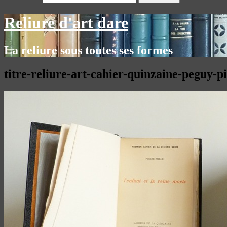
Reliure d'art dare
La reliure sous toutes ses formes
titre-reliure-art-cahier-quinzaine-peguy-