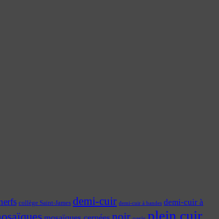
demi-cuir
nerfs
demi-cuir à
collège Saint-James
demi-cuir à bandes
plein cuir
osaïques
noir
mosaïques cernées
oasis