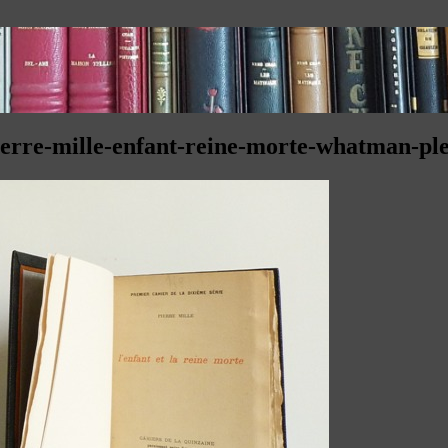
pierre-mille-enfant-reine-morte-whatman-ple