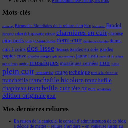
Olivier LOUIS
dans
Rouletabille tête-bêche, les trois
Mots-clés
Bradel
Biennales Mondiales de la reliure d'art
bleu
annonay
bordeaux
charnières en cuir
chemise
cahier de la quinzaine
caisson
Bretagne
demi-cuir
cinq nerfs
demi-
collège Saint-James
demi-cuir à bandes
dos lisse
cuir à coins
gardes
gardes en soie
fleurons
papier cuve
jaune
listels
grandes marges
incrustations
gris
matériel de reliure
mosaïques
noir
mosaïques cernées
moire
oasis
minis-livres
plein cuir
rouge
technique
remastérisé
titre à la chinoise
tranchefile bicolore
tranchefile
tranchefile
tranchefile cuir
chapiteau
tête or
vert
whatman
édition originale
étui
Mes dernières reliures
En raison de la canicule, le conseil d’administration de ce blog
a décidé de mettre « reliure d’art dare » en veilleuse jusqu’au