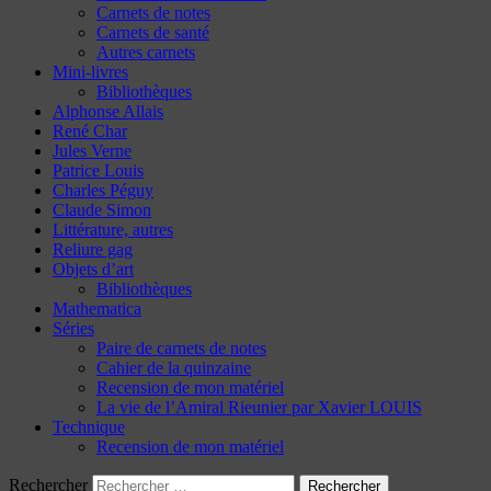
Carnets de notes
Carnets de santé
Autres carnets
Mini-livres
Bibliothèques
Alphonse Allais
René Char
Jules Verne
Patrice Louis
Charles Péguy
Claude Simon
Littérature, autres
Reliure gag
Objets d’art
Bibliothèques
Mathematica
Séries
Paire de carnets de notes
Cahier de la quinzaine
Recension de mon matériel
La vie de l’Amiral Rieunier par Xavier LOUIS
Technique
Recension de mon matériel
Rechercher