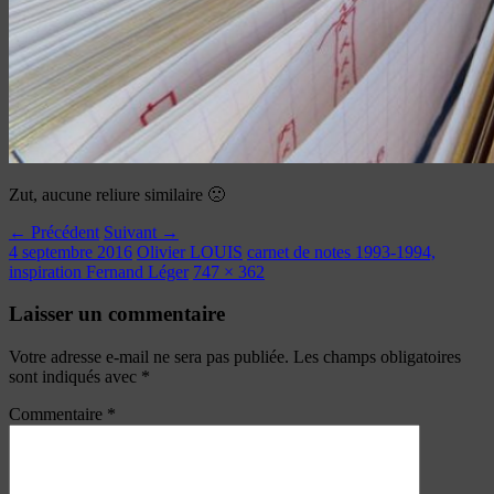
Zut, aucune reliure similaire 🙁
← Précédent
Suivant →
4 septembre 2016
Olivier LOUIS
carnet de notes 1993-1994,
inspiration Fernand Léger
747 × 362
Laisser un commentaire
Votre adresse e-mail ne sera pas publiée.
Les champs obligatoires
sont indiqués avec
*
Commentaire
*