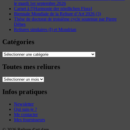
le mardi 1er septembre 2026
Carnet à l'[Harmonie der nördlichen Flora]
Biennale Mondiale de la Reliure d’Art 2026 (3)
Thèse de doctorat de troisième cycle soutenue par Pierre
Dèbes
Reliures similaires (I) et Mondrian
Catégories
Catégories
Toutes mes reliures
Toutes
mes
reliures
Infos pratiques
Newsletter
Qui suis-je ?
Me contacter
Mes fournisseurs
© 2026 Reliure d'art dare.