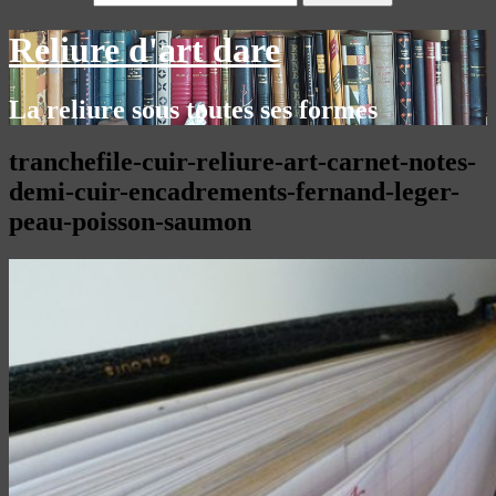
Reliure d'art dare
La reliure sous toutes ses formes
tranchefile-cuir-reliure-art-carnet-notes-
demi-cuir-encadrements-fernand-leger-
peau-poisson-saumon