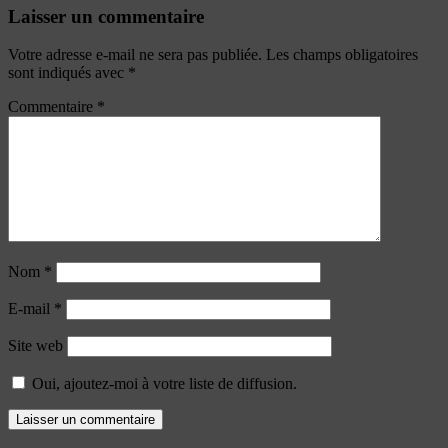
Laisser un commentaire
Votre adresse e-mail ne sera pas publiée.
Les champs obligatoires
sont indiqués avec
*
Commentaire
*
Nom
*
E-mail
*
Site web
Oui, ajoutez-moi à votre liste de diffusion.