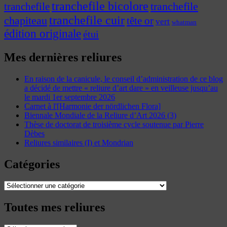
tranchefile bicolore
tranchefile
tranchefile
tranchefile cuir
chapiteau
tête or
vert
whatman
édition originale
étui
Mes dernières reliures
En raison de la canicule, le conseil d’administration de ce blog
a décidé de mettre « reliure d’art dare » en veilleuse jusqu’au
le mardi 1er septembre 2026
Carnet à l'[Harmonie der nördlichen Flora]
Biennale Mondiale de la Reliure d’Art 2026 (3)
Thèse de doctorat de troisième cycle soutenue par Pierre
Dèbes
Reliures similaires (I) et Mondrian
Catégories
Catégories
Toutes mes reliures