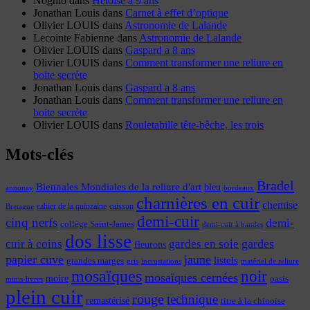
Nognio
dans
Héloïse a 9 ans
Jonathan Louis
dans
Carnet à effet d’optique
Olivier LOUIS
dans
Astronomie de Lalande
Lecointe Fabienne
dans
Astronomie de Lalande
Olivier LOUIS
dans
Gaspard a 8 ans
Olivier LOUIS
dans
Comment transformer une reliure en
boite secrète
Jonathan Louis
dans
Gaspard a 8 ans
Jonathan Louis
dans
Comment transformer une reliure en
boite secrète
Olivier LOUIS
dans
Rouletabille tête-bêche, les trois
Mots-clés
Bradel
Biennales Mondiales de la reliure d'art
bleu
annonay
bordeaux
charnières en cuir
chemise
cahier de la quinzaine
caisson
Bretagne
demi-cuir
cinq nerfs
demi-
collège Saint-James
demi-cuir à bandes
dos lisse
cuir à coins
gardes
gardes en soie
fleurons
papier cuve
jaune
listels
grandes marges
incrustations
gris
matériel de reliure
mosaïques
noir
mosaïques cernées
moire
oasis
minis-livres
plein cuir
rouge
technique
remastérisé
titre à la chinoise