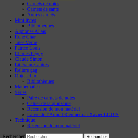
Carnets de notes
Carnets de santé
Autres carnets
Mini-livres
Bibliothèques
Alphonse Allais
René Char
Jules Verne
Patrice Louis
Charles Péguy
Claude Simon
Littérature, autres
Reliure gag
Objets d’art
Bibliothèques
Mathematica
Séries
Paire de carnets de notes
Cahier de la quinzaine
Recension de mon matériel
La vie de l’Amiral Rieunier par Xavier LOUIS
Technique
Recension de mon matériel
Rechercher