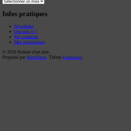
Toutes
mes
reliures
Infos pratiques
Newsletter
Qui suis-je ?
Me contacter
Mes fournisseurs
© 2026 Reliure d'art dare.
Propulsé par
WordPress
. Thème
Emphaino
.