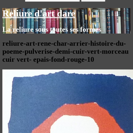
Reliure d'art dare
La reliure sous toutes ses formes
reliure-art-rene-char-arrier-histoire-du-
poeme-pulverise-demi-cuir-vert-morceau
cuir vert- epais-fond-rouge-10