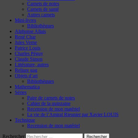
Carnets de notes
Carnets de santé
Autres carnets
Mini-livres
Bibliothèques
Alphonse Allais
René Char
Jules Verne
Patrice Louis
Charles Péguy
Claude Simon
Littérature, autres
Reliure gag
Objets d’art
Bibliothèques
Mathematica
Séries
Paire de carnets de notes
Cahier de la quinzaine
Recension de mon matériel
La vie de l’Amiral Rieunier par Xavier LOUIS
Technique
Recension de mon matériel
Rechercher