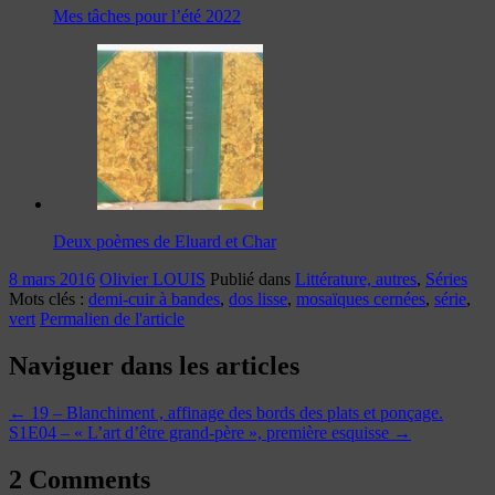
Mes tâches pour l’été 2022
Deux poèmes de Eluard et Char
8 mars 2016
Olivier LOUIS
Publié dans
Littérature, autres
,
Séries
Mots clés :
demi-cuir à bandes
,
dos lisse
,
mosaïques cernées
,
série
,
vert
Permalien de l'article
Naviguer dans les articles
←
19 – Blanchiment , affinage des bords des plats et ponçage.
S1E04 – « L’art d’être grand-père », première esquisse
→
2 Comments