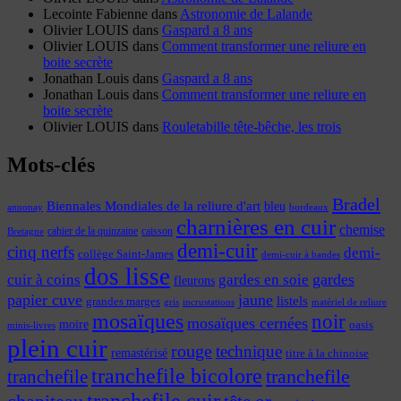
Lecointe Fabienne
dans
Astronomie de Lalande
Olivier LOUIS
dans
Gaspard a 8 ans
Olivier LOUIS
dans
Comment transformer une reliure en
boite secrète
Jonathan Louis
dans
Gaspard a 8 ans
Jonathan Louis
dans
Comment transformer une reliure en
boite secrète
Olivier LOUIS
dans
Rouletabille tête-bêche, les trois
Mots-clés
Bradel
Biennales Mondiales de la reliure d'art
bleu
annonay
bordeaux
charnières en cuir
chemise
cahier de la quinzaine
caisson
Bretagne
demi-cuir
cinq nerfs
demi-
collège Saint-James
demi-cuir à bandes
dos lisse
cuir à coins
gardes
gardes en soie
fleurons
papier cuve
jaune
listels
grandes marges
incrustations
gris
matériel de reliure
mosaïques
noir
mosaïques cernées
moire
oasis
minis-livres
plein cuir
rouge
technique
remastérisé
titre à la chinoise
tranchefile bicolore
tranchefile
tranchefile
tranchefile cuir