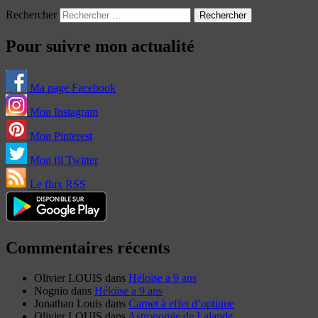
Rechercher
Pour suivre mon actualité
Ma page Facebook
Mon Instagram
Mon Pinterest
Mon fil Twitter
Le flux RSS
Commentaires récents
Olivier LOUIS
dans
Héloïse a 9 ans
Nognio
dans
Héloïse a 9 ans
Jonathan Louis
dans
Carnet à effet d’optique
Olivier LOUIS
dans
Astronomie de Lalande