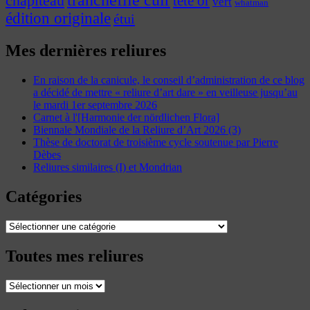
chapiteau
tête or
vert
whatman
édition originale
étui
Mes dernières reliures
En raison de la canicule, le conseil d’administration de ce blog
a décidé de mettre « reliure d’art dare » en veilleuse jusqu’au
le mardi 1er septembre 2026
Carnet à l'[Harmonie der nördlichen Flora]
Biennale Mondiale de la Reliure d’Art 2026 (3)
Thèse de doctorat de troisième cycle soutenue par Pierre
Dèbes
Reliures similaires (I) et Mondrian
Catégories
Catégories
Toutes mes reliures
Toutes
mes
reliures