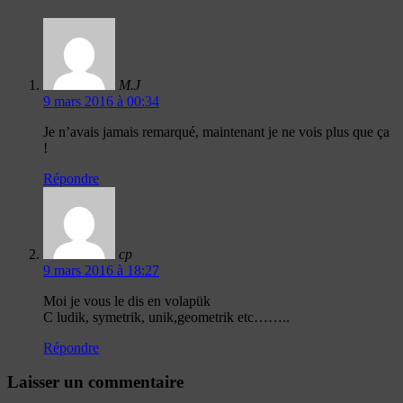
M.J
9 mars 2016 à 00:34
Je n’avais jamais remarqué, maintenant je ne vois plus que ça
!
Répondre
cp
9 mars 2016 à 18:27
Moi je vous le dis en volapük
C ludik, symetrik, unik,geometrik etc……..
Répondre
Laisser un commentaire