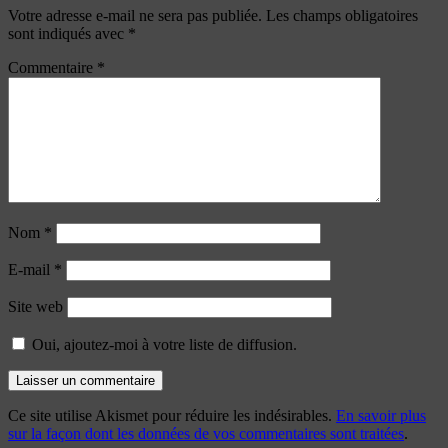
Votre adresse e-mail ne sera pas publiée.
Les champs obligatoires
sont indiqués avec
*
Commentaire
*
Nom
*
E-mail
*
Site web
Oui, ajoutez-moi à votre liste de diffusion.
Ce site utilise Akismet pour réduire les indésirables.
En savoir plus
sur la façon dont les données de vos commentaires sont traitées
.