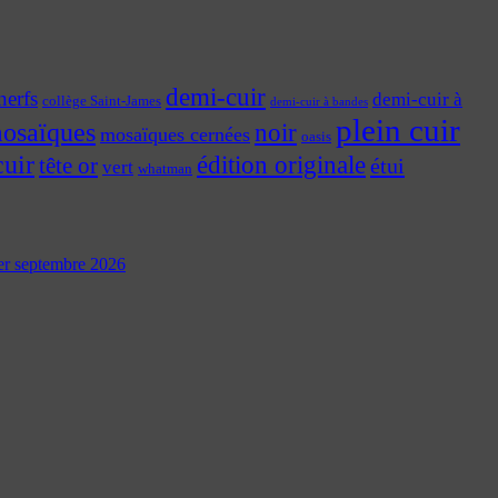
demi-cuir
nerfs
demi-cuir à
collège Saint-James
demi-cuir à bandes
plein cuir
osaïques
noir
mosaïques cernées
oasis
cuir
édition originale
tête or
étui
vert
whatman
 1er septembre 2026