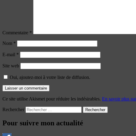
Commentaire
*
Nom
*
E-mail
*
Site web
Oui, ajoutez-moi à votre liste de diffusion.
Ce site utilise Akismet pour réduire les indésirables.
En savoir plus su
Rechercher
Pour suivre mon actualité