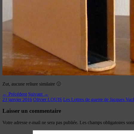
Zut, aucune reliure similaire 🙁
← Précédent
Suivant →
23 janvier 2016
Olivier LOUIS
Les Lettres de guerre de Jacques Vac
Laisser un commentaire
Votre adresse e-mail ne sera pas publiée.
Les champs obligatoires son