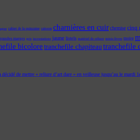
charnières en cuir
cinq 
chemise
cahier de la quinzaine
caisson
tagne
m
jaune
listels
moire
grandes marges
incrustations
gris
matériel de reliure
minis-livres
hefile bicolore
tranchefile 
tranchefile chapiteau
 a décidé de mettre « reliure d’art dare » en veilleuse jusqu’au le mardi