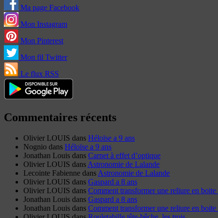
Ma page Facebook
Mon Instagram
Mon Pinterest
Mon fil Twitter
Le flux RSS
Commentaires récents
Olivier LOUIS
dans
Héloïse a 9 ans
Nognio
dans
Héloïse a 9 ans
Jonathan Louis
dans
Carnet à effet d’optique
Olivier LOUIS
dans
Astronomie de Lalande
Lecointe Fabienne
dans
Astronomie de Lalande
Olivier LOUIS
dans
Gaspard a 8 ans
Olivier LOUIS
dans
Comment transformer une reliure en boite 
Jonathan Louis
dans
Gaspard a 8 ans
Jonathan Louis
dans
Comment transformer une reliure en boite 
Olivier LOUIS
dans
Rouletabille tête-bêche, les trois