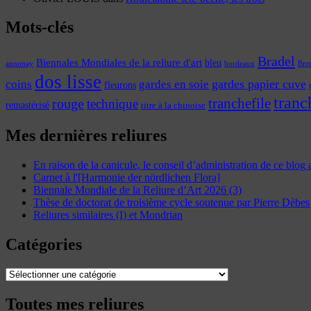
Mots-clés
Bradel
Biennales Mondiales de la reliure d'art
bleu
annonay
Bre
bordeaux
dos lisse
coins
gardes papier cuve
gardes en soie
fleurons
tranc
tranchefile
rouge
technique
remastérisé
titre à la chinoise
Mes dernières reliures
En raison de la canicule, le conseil d’administration de ce blog
Carnet à l'[Harmonie der nördlichen Flora]
Biennale Mondiale de la Reliure d’Art 2026 (3)
Thèse de doctorat de troisième cycle soutenue par Pierre Dèbes
Reliures similaires (I) et Mondrian
Catégories
Catégories
Toutes mes reliures