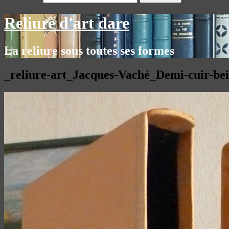
Reliure d'art dare
La reliure sous toutes ses formes
_reliure-art_Jacques-Vaché_Demi-cuir-beig