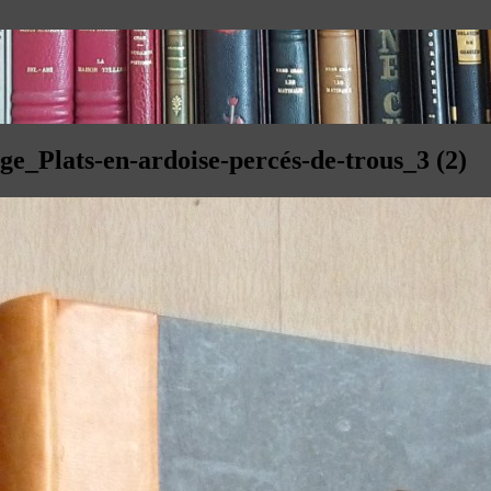
e_Plats-en-ardoise-percés-de-trous_3 (2)