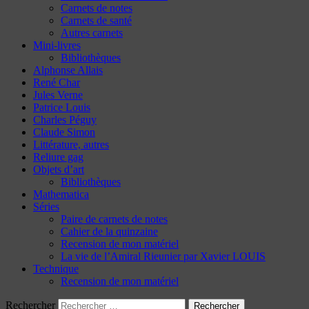
Carnets de notes
Carnets de santé
Autres carnets
Mini-livres
Bibliothèques
Alphonse Allais
René Char
Jules Verne
Patrice Louis
Charles Péguy
Claude Simon
Littérature, autres
Reliure gag
Objets d’art
Bibliothèques
Mathematica
Séries
Paire de carnets de notes
Cahier de la quinzaine
Recension de mon matériel
La vie de l’Amiral Rieunier par Xavier LOUIS
Technique
Recension de mon matériel
Rechercher