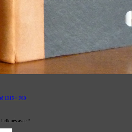
hé
1015 × 968
t indiqués avec
*