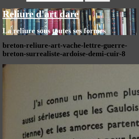
Reliure d'art dare
La reliure sous toutes ses formes
breton-reliure-art-vache-lettre-guerre-
breton-surrealiste-ardoise-demi-cuir-8