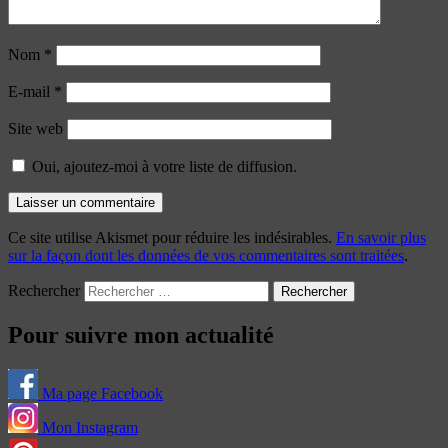
Nom
*
E-mail
*
Site web
Oui, ajoutez-moi à votre liste de diffusion.
Ce site utilise Akismet pour réduire les indésirables.
En savoir plus
sur la façon dont les données de vos commentaires sont traitées
.
Rechercher
Pour suivre mon actualité
Ma page Facebook
Mon Instagram