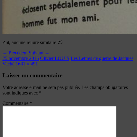
Zut, aucune reliure similaire 🙁
← Précédent
Suivant →
25 novembre 2016
Olivier LOUIS
Les Lettres de guerre de Jacques
Vaché
1681 × 491
Laisser un commentaire
Votre adresse e-mail ne sera pas publiée.
Les champs obligatoires
sont indiqués avec
*
Commentaire
*