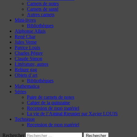
Carnets de notes
Carnets de santé
Autres carnets
Mini-livres
Bibliothèques
Alphonse Allais
René Char
Jules Verne
Patrice Louis
Charles Péguy
Claude Simon
Littérature, autres
Reliure gag
Objets d’art
Bibliothèques
Mathematica
Séries
Paire de carnets de notes
Cahier de la quinzaine
Recension de mon matériel
La vie de l’Amiral Rieunier par Xavier LOUIS
Technique
Recension de mon matériel
Rechercher