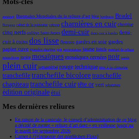
Mots-clés
Bradel
Biennales Mondiales de la reliure d'art
bleu
annonay
bordeaux
charnières en cuir
chemise
cahier de la quinzaine
caisson
Bretagne
demi-cuir
cinq nerfs
demi-
collège Saint-James
demi-cuir à bandes
dos lisse
cuir à coins
gardes
gardes en soie
fleurons
papier cuve
jaune
listels
grandes marges
incrustations
gris
matériel de reliure
mosaïques
noir
mosaïques cernées
moire
oasis
minis-livres
plein cuir
rouge
technique
remastérisé
titre à la chinoise
tranchefile bicolore
tranchefile
tranchefile
tranchefile cuir
chapiteau
tête or
vert
whatman
édition originale
étui
Mes dernières reliures
En raison de la canicule, le conseil d’administration de ce blog
a décidé de mettre « reliure d’art dare » en veilleuse jusqu’au
le mardi 1er septembre 2026
Carnet à l'[Harmonie der nördlichen Flora]