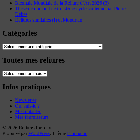
Biennale Mondiale de la Reliure d’Art 2026 (3)
Thèse de doctorat de troisième cycle soutenue par Pierre
Dèbes
Reliures similaires (I) et Mondrian
Catégories
Catégories
Toutes mes reliures
Toutes
mes
reliures
Infos pratiques
Newsletter
Qui suis-je ?
Me contacter
Mes fournisseurs
© 2026 Reliure d'art dare.
Propulsé par
WordPress
. Thème
Emphaino
.