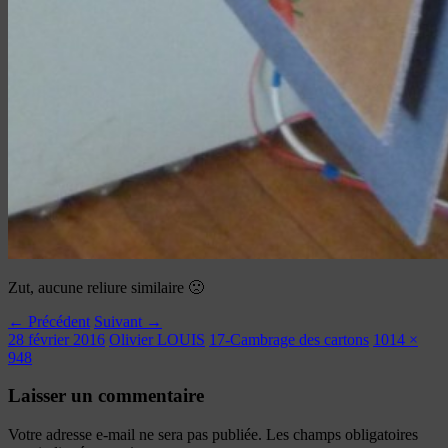
Zut, aucune reliure similaire 🙁
← Précédent
Suivant →
28 février 2016
Olivier LOUIS
17-Cambrage des cartons
1014 ×
948
Laisser un commentaire
Votre adresse e-mail ne sera pas publiée.
Les champs obligatoires