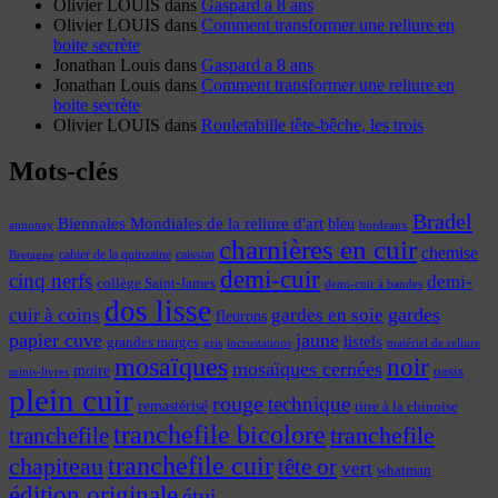
Olivier LOUIS
dans
Gaspard a 8 ans
Olivier LOUIS
dans
Comment transformer une reliure en
boite secrète
Jonathan Louis
dans
Gaspard a 8 ans
Jonathan Louis
dans
Comment transformer une reliure en
boite secrète
Olivier LOUIS
dans
Rouletabille tête-bêche, les trois
Mots-clés
Bradel
Biennales Mondiales de la reliure d'art
bleu
annonay
bordeaux
charnières en cuir
chemise
cahier de la quinzaine
caisson
Bretagne
demi-cuir
cinq nerfs
demi-
collège Saint-James
demi-cuir à bandes
dos lisse
cuir à coins
gardes
gardes en soie
fleurons
papier cuve
jaune
listels
grandes marges
incrustations
gris
matériel de reliure
mosaïques
noir
mosaïques cernées
moire
oasis
minis-livres
plein cuir
rouge
technique
remastérisé
titre à la chinoise
tranchefile bicolore
tranchefile
tranchefile
tranchefile cuir
chapiteau
tête or
vert
whatman
édition originale
étui