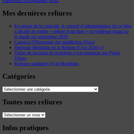
Mes dernières reliures
En raison de la canicule, le conseil d’administration de ce blog
a décidé de mettre « reliure d’art dare » en veilleuse jusqu’au
le mardi 1er septembre 2026
Carnet à l'[Harmonie der nördlichen Flora]
Biennale Mondiale de la Reliure d’Art 2026 (3)
Thèse de doctorat de troisième cycle soutenue par Pierre
Dèbes
Reliures similaires (I) et Mondrian
Catégories
Catégories
Toutes mes reliures
Toutes
mes
reliures
Infos pratiques