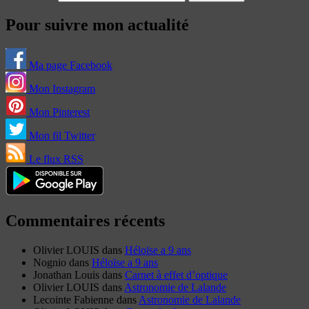
Pour suivre mon actualité
Ma page Facebook
Mon Instagram
Mon Pinterest
Mon fil Twitter
Le flux RSS
Commentaires récents
Olivier LOUIS
dans
Héloïse a 9 ans
Nognio
dans
Héloïse a 9 ans
Jonathan Louis
dans
Carnet à effet d’optique
Olivier LOUIS
dans
Astronomie de Lalande
Lecointe Fabienne
dans
Astronomie de Lalande