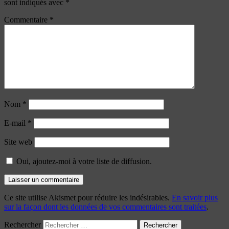
sont indiqués avec
*
Commentaire
*
Nom
*
E-mail
*
Site web
Oui, ajoutez-moi à votre liste de diffusion.
Ce site utilise Akismet pour réduire les indésirables.
En savoir plus
sur la façon dont les données de vos commentaires sont traitées
.
Rechercher