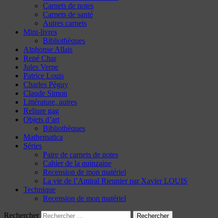
Carnets de notes
Carnets de santé
Autres carnets
Mini-livres
Bibliothèques
Alphonse Allais
René Char
Jules Verne
Patrice Louis
Charles Péguy
Claude Simon
Littérature, autres
Reliure gag
Objets d’art
Bibliothèques
Mathematica
Séries
Paire de carnets de notes
Cahier de la quinzaine
Recension de mon matériel
La vie de l’Amiral Rieunier par Xavier LOUIS
Technique
Recension de mon matériel
Rechercher