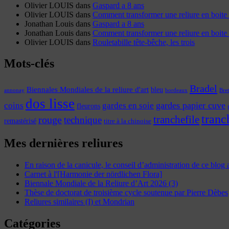
Olivier LOUIS
dans
Gaspard a 8 ans
Olivier LOUIS
dans
Comment transformer une reliure en boite 
Jonathan Louis
dans
Gaspard a 8 ans
Jonathan Louis
dans
Comment transformer une reliure en boite 
Olivier LOUIS
dans
Rouletabille tête-bêche, les trois
Mots-clés
Bradel
Biennales Mondiales de la reliure d'art
bleu
annonay
Bre
bordeaux
dos lisse
coins
gardes papier cuve
gardes en soie
fleurons
tranc
tranchefile
rouge
technique
remastérisé
titre à la chinoise
Mes dernières reliures
En raison de la canicule, le conseil d’administration de ce blog
Carnet à l'[Harmonie der nördlichen Flora]
Biennale Mondiale de la Reliure d’Art 2026 (3)
Thèse de doctorat de troisième cycle soutenue par Pierre Dèbes
Reliures similaires (I) et Mondrian
Catégories