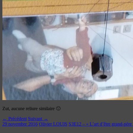
Zut, aucune reliure similaire 🙁
← Précédent
Suivant →
29 novembre 2016
Olivier LOUIS
S3E12 – « L’art d’être grand-père »