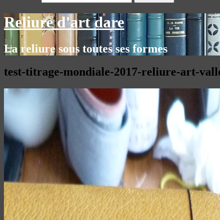
Reliure d'art dare
La reliure sous toutes ses formes
test-titrage-mondiale-2017-reliure-art-val