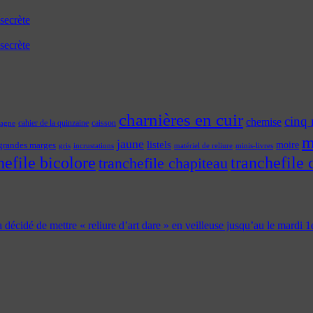
secrète
secrète
charnières en cuir
cinq 
chemise
cahier de la quinzaine
caisson
tagne
m
jaune
listels
moire
grandes marges
incrustations
gris
matériel de reliure
minis-livres
hefile bicolore
tranchefile 
tranchefile chapiteau
 a décidé de mettre « reliure d’art dare » en veilleuse jusqu’au le mardi