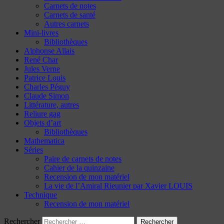
Carnets de notes
Carnets de santé
Autres carnets
Mini-livres
Bibliothèques
Alphonse Allais
René Char
Jules Verne
Patrice Louis
Charles Péguy
Claude Simon
Littérature, autres
Reliure gag
Objets d’art
Bibliothèques
Mathematica
Séries
Paire de carnets de notes
Cahier de la quinzaine
Recension de mon matériel
La vie de l’Amiral Rieunier par Xavier LOUIS
Technique
Recension de mon matériel
Rechercher