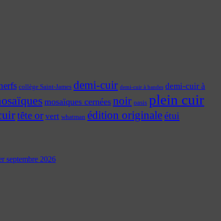
demi-cuir
nerfs
demi-cuir à
collège Saint-James
demi-cuir à bandes
plein cuir
osaïques
noir
mosaïques cernées
oasis
cuir
édition originale
tête or
étui
vert
whatman
 1er septembre 2026