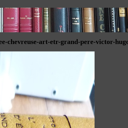
lee-chevreuse-art-etr-grand-pere-victor-hug