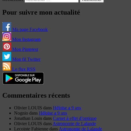
Pour suivre mon actualité
Ma page Facebook
Mon Instagram
Mon Pinterest
Mon fil Twitter
Le flux RSS
Commentaires récents
Olivier LOUIS
dans
Héloïse a 9 ans
Nognio
dans
Héloïse a 9 ans
Jonathan Louis
dans
Carnet à effet d’optique
Olivier LOUIS
dans
Astronomie de Lalande
Lecointe Fabienne
dans
Astronomie de Lalande