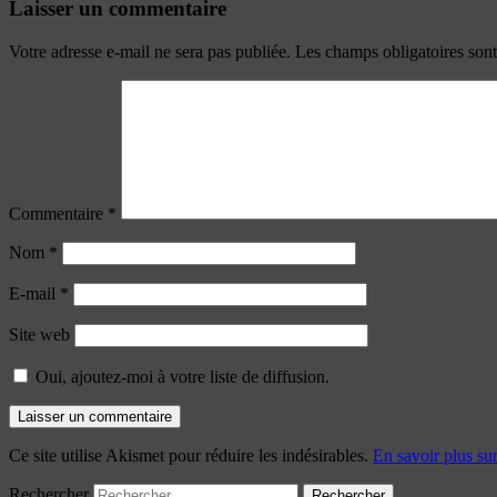
Laisser un commentaire
Votre adresse e-mail ne sera pas publiée.
Les champs obligatoires son
Commentaire
*
Nom
*
E-mail
*
Site web
Oui, ajoutez-moi à votre liste de diffusion.
Ce site utilise Akismet pour réduire les indésirables.
En savoir plus su
Rechercher