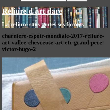
Reliure d'art dare
La reliure sous toutes ses formes
charniere-espoir-mondiale-2017-reliure-
art-vallee-chevreuse-art-etr-grand-pere-
victor-hugo-2