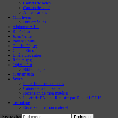
Carnets de notes
Carnets de santé
Autres carnets
Mini-livres
Bibliothèques
Alphonse Allais
René Char
Jules Verne
Patrice Louis
Charles Péguy
Claude Simon
Littérature, autres
Reliure gag
Objets d’art
Bibliothèques
Mathematica
Séries
Paire de carnets de notes
Cahier de la quinzaine
Recension de mon matériel
La vie de l’Amiral Rieunier par Xavier LOUIS
Technique
Recension de mon matériel
Rechercher