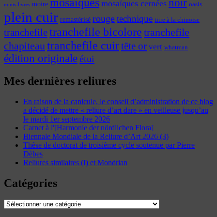
mosaïques
noir
mosaïques cernées
moire
oasis
minis-livres
plein cuir
rouge
technique
remastérisé
titre à la chinoise
tranchefile bicolore
tranchefile
tranchefile
tranchefile cuir
chapiteau
tête or
vert
whatman
édition originale
étui
Mes dernières reliures
En raison de la canicule, le conseil d’administration de ce blog
a décidé de mettre « reliure d’art dare » en veilleuse jusqu’au
le mardi 1er septembre 2026
Carnet à l'[Harmonie der nördlichen Flora]
Biennale Mondiale de la Reliure d’Art 2026 (3)
Thèse de doctorat de troisième cycle soutenue par Pierre
Dèbes
Reliures similaires (I) et Mondrian
Catégories
Catégories