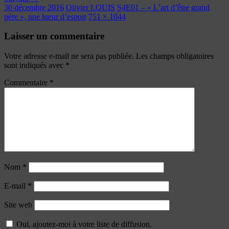
30 décembre 2016
Olivier LOUIS
S4E01 – « L’art d’être grand
père », une lueur d’espoir
751 × 1044
Laisser un commentaire
Votre adresse e-mail ne sera pas publiée.
Les champs obligatoires
sont indiqués avec
*
Commentaire
*
Nom
*
E-mail
*
Site web
Oui, ajoutez-moi à votre liste de diffusion.