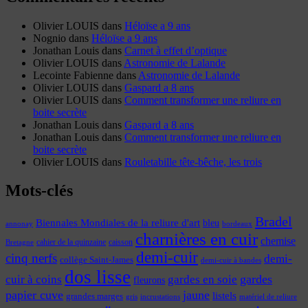
Olivier LOUIS
dans
Héloïse a 9 ans
Nognio
dans
Héloïse a 9 ans
Jonathan Louis
dans
Carnet à effet d’optique
Olivier LOUIS
dans
Astronomie de Lalande
Lecointe Fabienne
dans
Astronomie de Lalande
Olivier LOUIS
dans
Gaspard a 8 ans
Olivier LOUIS
dans
Comment transformer une reliure en
boite secrète
Jonathan Louis
dans
Gaspard a 8 ans
Jonathan Louis
dans
Comment transformer une reliure en
boite secrète
Olivier LOUIS
dans
Rouletabille tête-bêche, les trois
Mots-clés
Bradel
Biennales Mondiales de la reliure d'art
bleu
annonay
bordeaux
charnières en cuir
chemise
cahier de la quinzaine
caisson
Bretagne
demi-cuir
cinq nerfs
demi-
collège Saint-James
demi-cuir à bandes
dos lisse
cuir à coins
gardes
gardes en soie
fleurons
papier cuve
jaune
listels
grandes marges
incrustations
gris
matériel de reliure