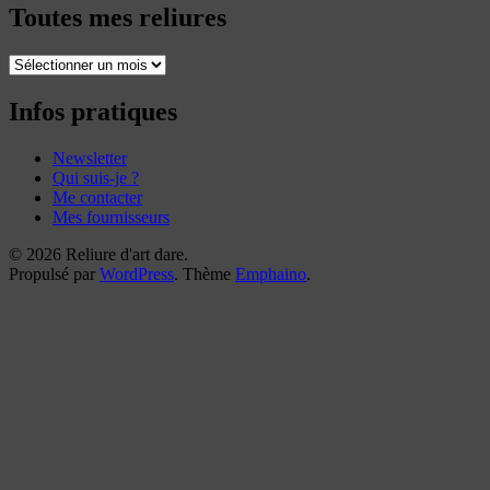
Toutes mes reliures
Toutes
mes
reliures
Infos pratiques
Newsletter
Qui suis-je ?
Me contacter
Mes fournisseurs
© 2026 Reliure d'art dare.
Propulsé par
WordPress
. Thème
Emphaino
.