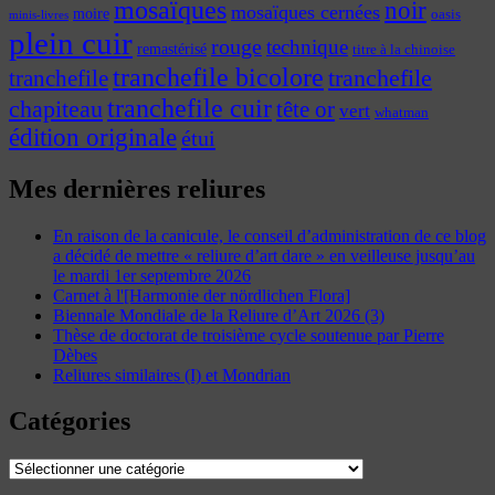
mosaïques
noir
mosaïques cernées
moire
oasis
minis-livres
plein cuir
rouge
technique
remastérisé
titre à la chinoise
tranchefile bicolore
tranchefile
tranchefile
tranchefile cuir
chapiteau
tête or
vert
whatman
édition originale
étui
Mes dernières reliures
En raison de la canicule, le conseil d’administration de ce blog
a décidé de mettre « reliure d’art dare » en veilleuse jusqu’au
le mardi 1er septembre 2026
Carnet à l'[Harmonie der nördlichen Flora]
Biennale Mondiale de la Reliure d’Art 2026 (3)
Thèse de doctorat de troisième cycle soutenue par Pierre
Dèbes
Reliures similaires (I) et Mondrian
Catégories
Catégories