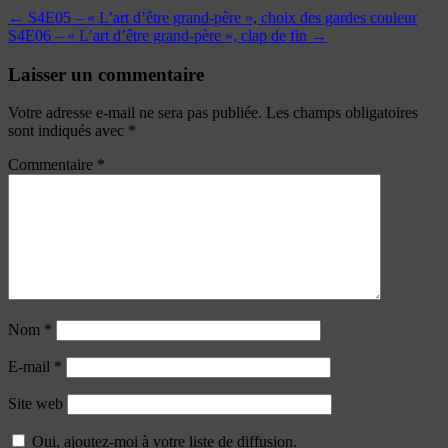
←
S4E05 – « L’art d’être grand-père », choix des gardes couleur
S4E06 – « L’art d’être grand-père », clap de fin
→
Laisser un commentaire
Votre adresse e-mail ne sera pas publiée.
Les champs obligatoires
sont indiqués avec
*
Commentaire
*
Nom
*
E-mail
*
Site web
Oui, ajoutez-moi à votre liste de diffusion.