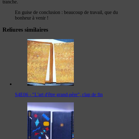
tranche.
En guise de conclusion : beaucoup de travail, que du
bonheur à venir !
Reliures similaires
S4E06 - "L'art d'être grand-père", clap de fin