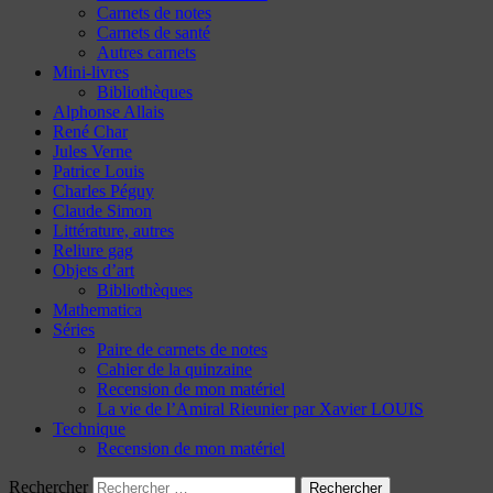
Carnets de notes
Carnets de santé
Autres carnets
Mini-livres
Bibliothèques
Alphonse Allais
René Char
Jules Verne
Patrice Louis
Charles Péguy
Claude Simon
Littérature, autres
Reliure gag
Objets d’art
Bibliothèques
Mathematica
Séries
Paire de carnets de notes
Cahier de la quinzaine
Recension de mon matériel
La vie de l’Amiral Rieunier par Xavier LOUIS
Technique
Recension de mon matériel
Rechercher