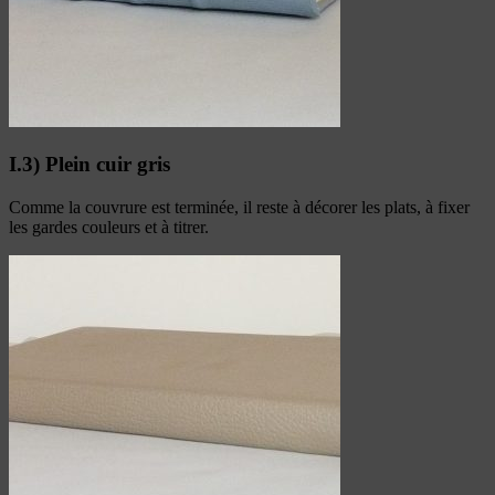
I.3) Plein cuir gris
Comme la couvrure est terminée, il reste à décorer les plats, à fixer
les gardes couleurs et à titrer.