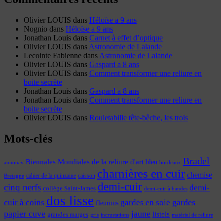
Olivier LOUIS
dans
Héloïse a 9 ans
Nognio
dans
Héloïse a 9 ans
Jonathan Louis
dans
Carnet à effet d’optique
Olivier LOUIS
dans
Astronomie de Lalande
Lecointe Fabienne
dans
Astronomie de Lalande
Olivier LOUIS
dans
Gaspard a 8 ans
Olivier LOUIS
dans
Comment transformer une reliure en
boite secrète
Jonathan Louis
dans
Gaspard a 8 ans
Jonathan Louis
dans
Comment transformer une reliure en
boite secrète
Olivier LOUIS
dans
Rouletabille tête-bêche, les trois
Mots-clés
Bradel
Biennales Mondiales de la reliure d'art
bleu
annonay
bordeaux
charnières en cuir
chemise
cahier de la quinzaine
caisson
Bretagne
demi-cuir
cinq nerfs
demi-
collège Saint-James
demi-cuir à bandes
dos lisse
cuir à coins
gardes
gardes en soie
fleurons
papier cuve
jaune
listels
grandes marges
incrustations
gris
matériel de reliure