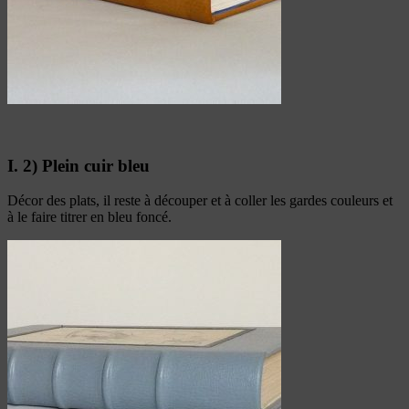
I. 2) Plein cuir bleu
Décor des plats, il reste à découper et à coller les gardes couleurs et
à le faire titrer en bleu foncé.