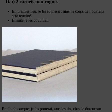
II.b) 2 carnets non rognés
En premier lieu, je les rognerai : ainsi le corps de l’ouvrage
sera terminé.
Ensuite je les couvrirai.
En fin de compte, je les porterai, tous les six, chez le doreur sur