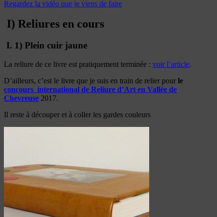
Regardez la vidéo que je viens de faire
I) Reliures en cours
I. 1) Plein cuir jaune
La reliure de ce livre est pratiquement terminée :
voir l’article
.
D’ailleurs, c’est le livre que je suis en train de relier pour
le
concours international de Reliure d’Art en Vallée de
Chevreuse
2017.
Il reste à découper et à coller les gardes couleurs