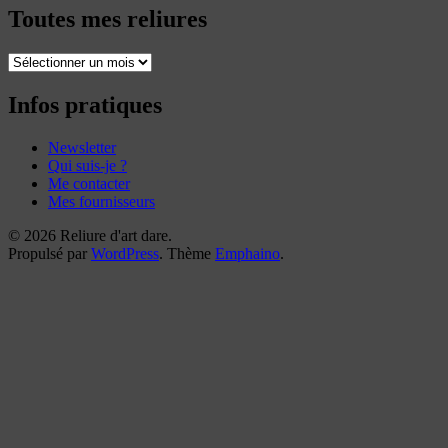
Toutes mes reliures
Toutes
mes
reliures
Infos pratiques
Newsletter
Qui suis-je ?
Me contacter
Mes fournisseurs
© 2026 Reliure d'art dare.
Propulsé par
WordPress
. Thème
Emphaino
.