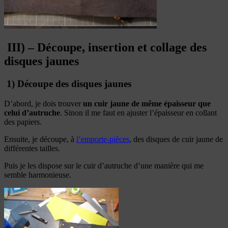
III) – Découpe, insertion et collage des
disques jaunes
1) Découpe des disques jaunes
D’abord, je dois trouver
un cuir jaune de même épaisseur que
celui d’autruche
. Sinon il me faut en ajuster l’épaisseur en collant
des papiers.
Ensuite, je découpe, à
l’emporte-pièces
, des disques de cuir jaune de
différentes tailles.
Puis je les dispose sur le cuir d’autruche d’une manière qui me
semble harmonieuse.