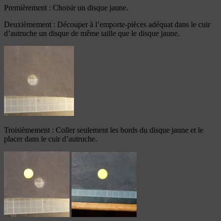
Premièrement : Choisir un disque jaune.
Deuxièmement : Découper à l’emporte-pièces adéquat dans le cuir
d’autruche un disque de même taille que le disque jaune.
Troisièmement : Coller seulement les bords du disque jaune et le
placer dans le cuir d’autruche.