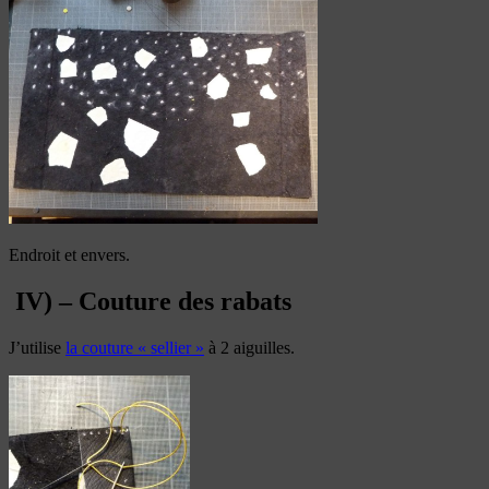
Endroit et envers.
IV) – Couture des rabats
J’utilise
la couture « sellier »
à 2 aiguilles.