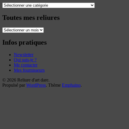
Catégories
Toutes mes reliures
Toutes
mes
reliures
Infos pratiques
Newsletter
Qui suis-je ?
Me contacter
Mes fournisseurs
© 2026 Reliure d'art dare.
Propulsé par
WordPress
. Thème
Emphaino
.