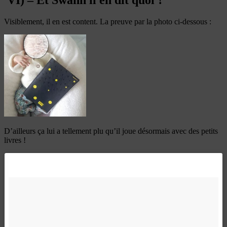
Visiblement, il en est content. La preuve par la photo ci-dessous :
D’ailleurs ça lui a tellement plu qu’il joue désormais avec des petits
livres !