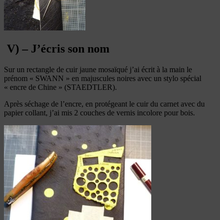
V) – J’écris son nom
Sur un rectangle de cuir jaune mosaïqué j’ai écrit à la main le
prénom « SWANN » en majuscules noires avec un stylo spécial
« encre de Chine » (STAEDTLER).
Après séchage de l’encre, en protégeant le cuir du carnet avec du
papier collant, j’ai mis 2 couches de vernis incolore pour bois.