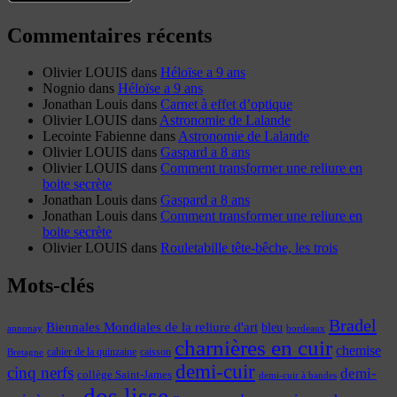
Commentaires récents
Olivier LOUIS
dans
Héloïse a 9 ans
Nognio
dans
Héloïse a 9 ans
Jonathan Louis
dans
Carnet à effet d’optique
Olivier LOUIS
dans
Astronomie de Lalande
Lecointe Fabienne
dans
Astronomie de Lalande
Olivier LOUIS
dans
Gaspard a 8 ans
Olivier LOUIS
dans
Comment transformer une reliure en
boite secrète
Jonathan Louis
dans
Gaspard a 8 ans
Jonathan Louis
dans
Comment transformer une reliure en
boite secrète
Olivier LOUIS
dans
Rouletabille tête-bêche, les trois
Mots-clés
Bradel
Biennales Mondiales de la reliure d'art
bleu
annonay
bordeaux
charnières en cuir
chemise
cahier de la quinzaine
caisson
Bretagne
demi-cuir
cinq nerfs
demi-
collège Saint-James
demi-cuir à bandes