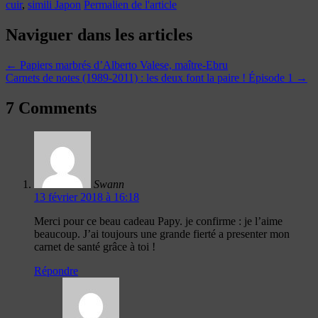
cuir
,
simili Japon
Permalien de l'article
Naviguer dans les articles
←
Papiers marbrés d’Alberto Valese, maître-Ebru
Carnets de notes (1989-2011) : les deux font la paire ! Épisode 1
→
7 Comments
Swann
13 février 2018 à 16:18
Merci pour ce beau cadeau Papy. je confirme : je l’aime
beaucoup. J’ai toujours une grande fierté a presenter mon
carnet de santé grâce à toi !
Répondre