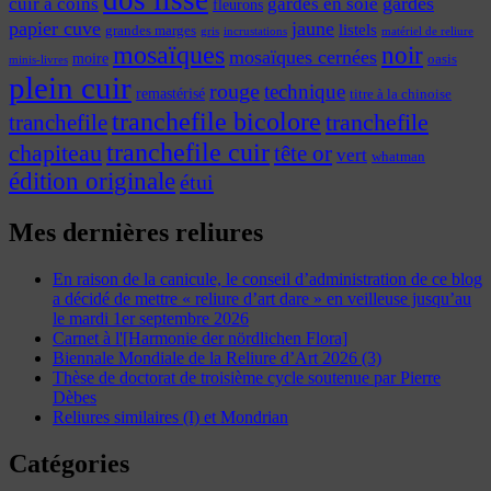
dos lisse
cuir à coins
gardes
gardes en soie
fleurons
papier cuve
jaune
listels
grandes marges
incrustations
gris
matériel de reliure
mosaïques
noir
mosaïques cernées
moire
oasis
minis-livres
plein cuir
rouge
technique
remastérisé
titre à la chinoise
tranchefile bicolore
tranchefile
tranchefile
tranchefile cuir
chapiteau
tête or
vert
whatman
édition originale
étui
Mes dernières reliures
En raison de la canicule, le conseil d’administration de ce blog
a décidé de mettre « reliure d’art dare » en veilleuse jusqu’au
le mardi 1er septembre 2026
Carnet à l'[Harmonie der nördlichen Flora]
Biennale Mondiale de la Reliure d’Art 2026 (3)
Thèse de doctorat de troisième cycle soutenue par Pierre
Dèbes
Reliures similaires (I) et Mondrian
Catégories