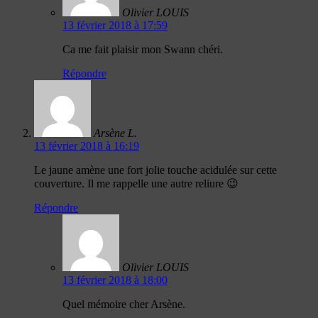
Olivier LOUIS
13 février 2018 à 17:59
Ca me fait plaisir mon Swann chéri.
Répondre
Arsène L.
13 février 2018 à 16:19
Le jaune amène une fort jolie touche acidulée sur cette
couverture. Il me rappelle une autre reliure 😉
Répondre
Olivier LOUIS
13 février 2018 à 18:00
Quel mémoire cher Arsène.