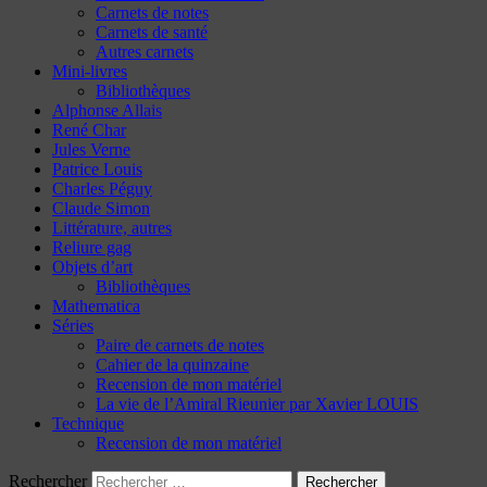
Carnets de notes
Carnets de santé
Autres carnets
Mini-livres
Bibliothèques
Alphonse Allais
René Char
Jules Verne
Patrice Louis
Charles Péguy
Claude Simon
Littérature, autres
Reliure gag
Objets d’art
Bibliothèques
Mathematica
Séries
Paire de carnets de notes
Cahier de la quinzaine
Recension de mon matériel
La vie de l’Amiral Rieunier par Xavier LOUIS
Technique
Recension de mon matériel
Rechercher