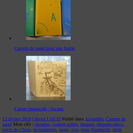
Carnets de santé pour une fratrie
Carnet minuscule : Swann
13 février 2018
Olivier LOUIS
Publié dans
Actualités
,
Carnets de
santé
Mots clés :
chemise
,
couture sellier
,
disques
,
emporte-pièce
,
encre de Chine
,
incrustations
,
jaune
,
noir
,
peau d'autruche
,
plein