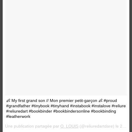
👶 My first grand son // Mon premier petit-garçon 👶 #proud
#grandfather #tinybook #tinyhand #instabook #instalove #reliure
#reliuredart #bookbinder #bookbindersonline #bookbinding
#leatherwork
Une publication partagée par
O. LOUIS
(@reliuredartdare) le
23 Janv. 2018 à 8 :56 PST