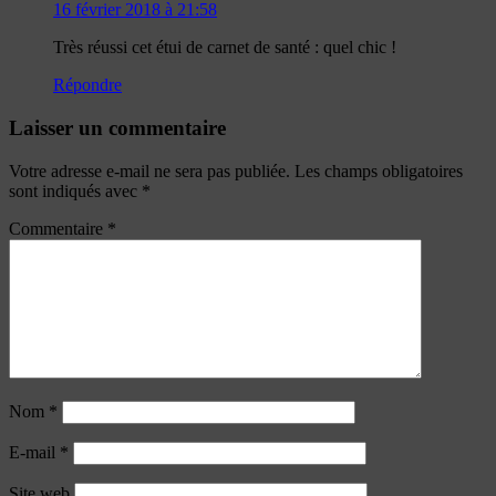
16 février 2018 à 21:58
Très réussi cet étui de carnet de santé : quel chic !
Répondre
Laisser un commentaire
Votre adresse e-mail ne sera pas publiée.
Les champs obligatoires
sont indiqués avec
*
Commentaire
*
Nom
*
E-mail
*
Site web