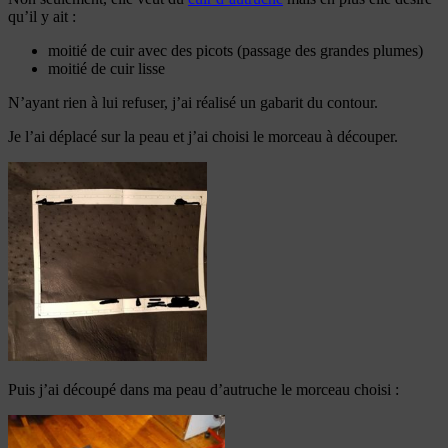
qu’il y ait :
moitié de cuir avec des picots (passage des grandes plumes)
moitié de cuir lisse
N’ayant rien à lui refuser, j’ai réalisé un gabarit du contour.
Je l’ai déplacé sur la peau et j’ai choisi le morceau à découper.
Puis j’ai découpé dans ma peau d’autruche le morceau choisi :