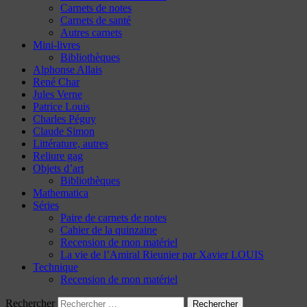
Carnets de notes
Carnets de santé
Autres carnets
Mini-livres
Bibliothèques
Alphonse Allais
René Char
Jules Verne
Patrice Louis
Charles Péguy
Claude Simon
Littérature, autres
Reliure gag
Objets d’art
Bibliothèques
Mathematica
Séries
Paire de carnets de notes
Cahier de la quinzaine
Recension de mon matériel
La vie de l’Amiral Rieunier par Xavier LOUIS
Technique
Recension de mon matériel
Rechercher