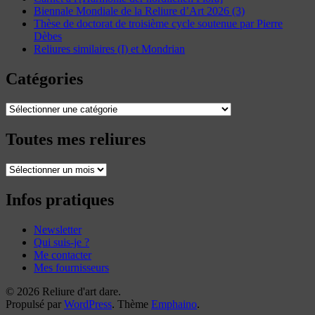
Biennale Mondiale de la Reliure d’Art 2026 (3)
Thèse de doctorat de troisième cycle soutenue par Pierre
Dèbes
Reliures similaires (I) et Mondrian
Catégories
Catégories
Toutes mes reliures
Toutes
mes
reliures
Infos pratiques
Newsletter
Qui suis-je ?
Me contacter
Mes fournisseurs
© 2026 Reliure d'art dare.
Propulsé par
WordPress
. Thème
Emphaino
.