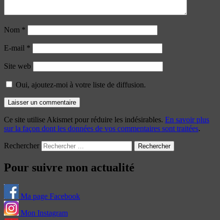
Nom
*
E-mail
*
Site web
Oui, ajoutez-moi à votre liste de diffusion.
Ce site utilise Akismet pour réduire les indésirables.
En savoir plus
sur la façon dont les données de vos commentaires sont traitées
.
Rechercher
Pour suivre mon actualité
Ma page Facebook
Mon Instagram