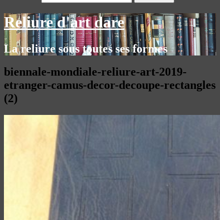
Reliure d'art dare
La reliure sous toutes ses formes
biennale-mondiale-reliure-art-2019-
etranger-camus-decor-decoupe-rectangles
(2)