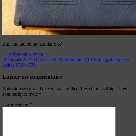
Zut, aucune reliure similaire 🙁
← Précédent
Suivant →
29 janvier 2019
Olivier LOUIS
Biennale 2019-XII, apprêtage des
cadres
856 × 778
Laisser un commentaire
Votre adresse e-mail ne sera pas publiée.
Les champs obligatoires
sont indiqués avec
*
Commentaire
*