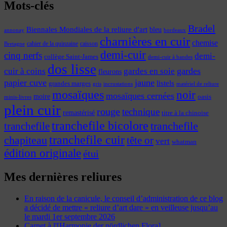
Mots-clés
Bradel
Biennales Mondiales de la reliure d'art
bleu
annonay
bordeaux
charnières en cuir
chemise
cahier de la quinzaine
caisson
Bretagne
demi-cuir
cinq nerfs
demi-
collège Saint-James
demi-cuir à bandes
dos lisse
cuir à coins
gardes
gardes en soie
fleurons
papier cuve
jaune
listels
grandes marges
incrustations
gris
matériel de reliure
mosaïques
noir
mosaïques cernées
moire
oasis
minis-livres
plein cuir
rouge
technique
remastérisé
titre à la chinoise
tranchefile bicolore
tranchefile
tranchefile
tranchefile cuir
chapiteau
tête or
vert
whatman
édition originale
étui
Mes dernières reliures
En raison de la canicule, le conseil d’administration de ce blog
a décidé de mettre « reliure d’art dare » en veilleuse jusqu’au
le mardi 1er septembre 2026
Carnet à l'[Harmonie der nördlichen Flora]