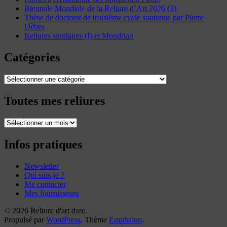
Biennale Mondiale de la Reliure d’Art 2026 (3)
Thèse de doctorat de troisième cycle soutenue par Pierre
Dèbes
Reliures similaires (I) et Mondrian
Catégories
Catégories
Toutes mes reliures
Toutes
mes
reliures
Infos pratiques
Newsletter
Qui suis-je ?
Me contacter
Mes fournisseurs
© 2026 Reliure d'art dare.
Propulsé par
WordPress
. Thème
Emphaino
.