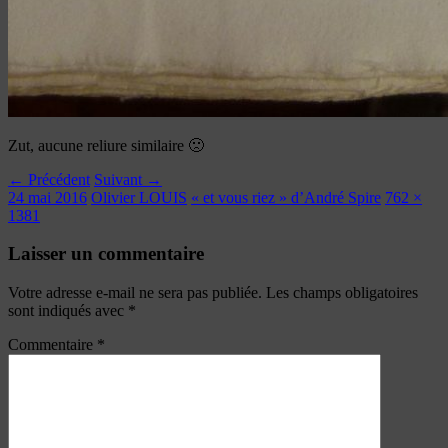
Zut, aucune reliure similaire 🙁
← Précédent
Suivant →
24 mai 2016
Olivier LOUIS
« et vous riez » d’André Spire
762 ×
1381
Laisser un commentaire
Votre adresse e-mail ne sera pas publiée.
Les champs obligatoires
sont indiqués avec
*
Commentaire
*