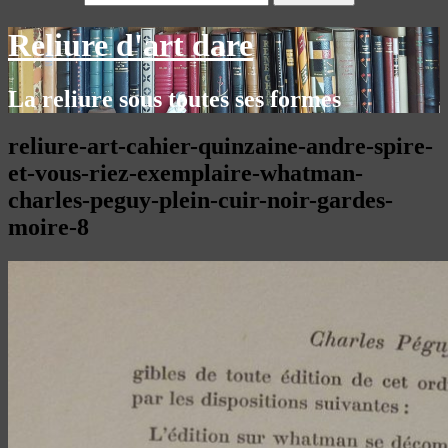
Reliure d'art dare
La reliure sous toutes ses formes
reliure-art-cahier-quinzaine-andre-spire-
et-vous-riez-exemplaire-whatman-
charles-peguy-plein-cuir-noir-gardes-
moire-8