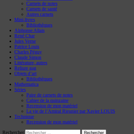
Carnets de notes
Carnets de santé
Autres carnets
Mini-livres
Bibliothèques
Alphonse Allais
René Char
Jules Verne
Patrice Louis
Charles Péguy
Claude Simon
Littérature, autres
Reliure gag
Objets d’art
Bibliothèques
Mathematica
Séries
Paire de carnets de notes
Cahier de la quinzaine
Recension de mon matériel
La vie de l’Amiral Rieunier par Xavier LOUIS
Technique
Recension de mon matériel
Rechercher