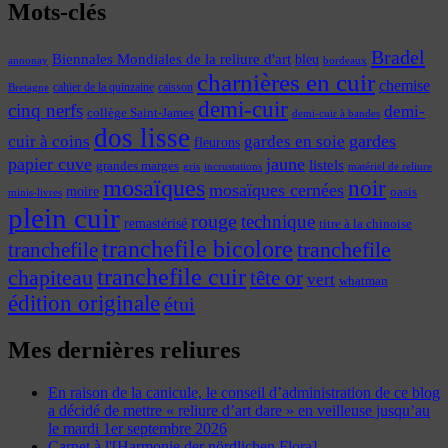
Mots-clés
Bradel
Biennales Mondiales de la reliure d'art
bleu
annonay
bordeaux
charnières en cuir
chemise
cahier de la quinzaine
caisson
Bretagne
demi-cuir
cinq nerfs
demi-
collège Saint-James
demi-cuir à bandes
dos lisse
cuir à coins
gardes
gardes en soie
fleurons
papier cuve
jaune
listels
grandes marges
incrustations
gris
matériel de reliure
mosaïques
noir
mosaïques cernées
moire
oasis
minis-livres
plein cuir
rouge
technique
remastérisé
titre à la chinoise
tranchefile bicolore
tranchefile
tranchefile
tranchefile cuir
chapiteau
tête or
vert
whatman
édition originale
étui
Mes dernières reliures
En raison de la canicule, le conseil d’administration de ce blog
a décidé de mettre « reliure d’art dare » en veilleuse jusqu’au
le mardi 1er septembre 2026
Carnet à l'[Harmonie der nördlichen Flora]