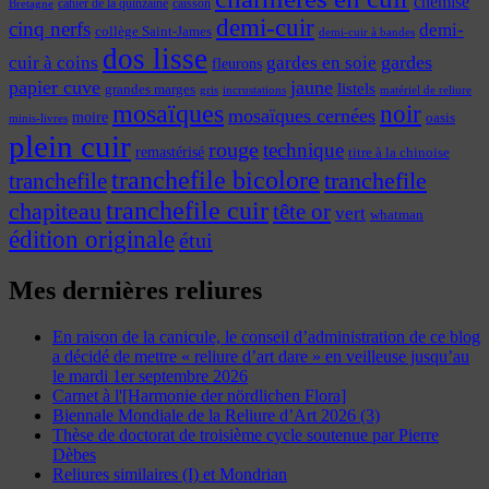
chemise
cahier de la quinzaine
caisson
Bretagne
demi-cuir
cinq nerfs
demi-
collège Saint-James
demi-cuir à bandes
dos lisse
cuir à coins
gardes
gardes en soie
fleurons
papier cuve
jaune
listels
grandes marges
incrustations
gris
matériel de reliure
mosaïques
noir
mosaïques cernées
moire
oasis
minis-livres
plein cuir
rouge
technique
remastérisé
titre à la chinoise
tranchefile bicolore
tranchefile
tranchefile
tranchefile cuir
chapiteau
tête or
vert
whatman
édition originale
étui
Mes dernières reliures
En raison de la canicule, le conseil d’administration de ce blog
a décidé de mettre « reliure d’art dare » en veilleuse jusqu’au
le mardi 1er septembre 2026
Carnet à l'[Harmonie der nördlichen Flora]
Biennale Mondiale de la Reliure d’Art 2026 (3)
Thèse de doctorat de troisième cycle soutenue par Pierre
Dèbes
Reliures similaires (I) et Mondrian