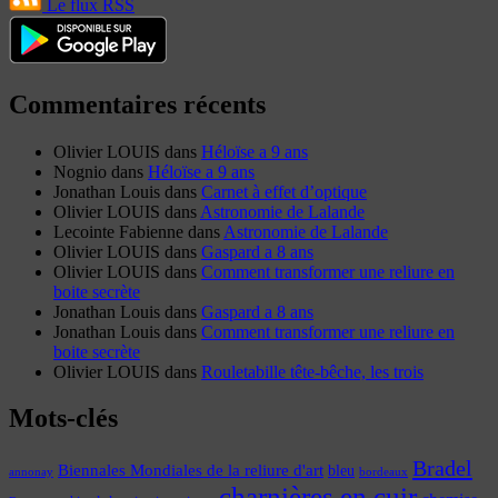
Le flux RSS
Commentaires récents
Olivier LOUIS
dans
Héloïse a 9 ans
Nognio
dans
Héloïse a 9 ans
Jonathan Louis
dans
Carnet à effet d’optique
Olivier LOUIS
dans
Astronomie de Lalande
Lecointe Fabienne
dans
Astronomie de Lalande
Olivier LOUIS
dans
Gaspard a 8 ans
Olivier LOUIS
dans
Comment transformer une reliure en
boite secrète
Jonathan Louis
dans
Gaspard a 8 ans
Jonathan Louis
dans
Comment transformer une reliure en
boite secrète
Olivier LOUIS
dans
Rouletabille tête-bêche, les trois
Mots-clés
Bradel
Biennales Mondiales de la reliure d'art
bleu
annonay
bordeaux
charnières en cuir