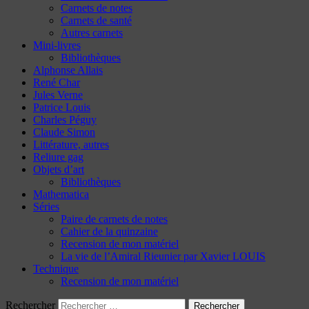
Carnets de notes
Carnets de santé
Autres carnets
Mini-livres
Bibliothèques
Alphonse Allais
René Char
Jules Verne
Patrice Louis
Charles Péguy
Claude Simon
Littérature, autres
Reliure gag
Objets d’art
Bibliothèques
Mathematica
Séries
Paire de carnets de notes
Cahier de la quinzaine
Recension de mon matériel
La vie de l’Amiral Rieunier par Xavier LOUIS
Technique
Recension de mon matériel
Rechercher