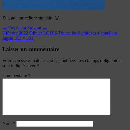
Zut, aucune reliure similaire 🙁
← Précédent
Suivant →
8 février 2022
Olivier LOUIS
Toutes les Suédoises s’appellent
Ingrid
353 × 301
Laisser un commentaire
Votre adresse e-mail ne sera pas publiée.
Les champs obligatoires
sont indiqués avec
*
Commentaire
*
Nom
*