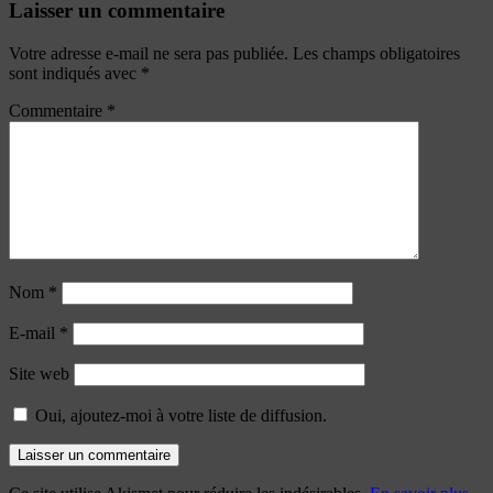
Laisser un commentaire
Votre adresse e-mail ne sera pas publiée.
Les champs obligatoires
sont indiqués avec
*
Commentaire
*
Nom
*
E-mail
*
Site web
Oui, ajoutez-moi à votre liste de diffusion.