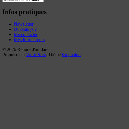
mes
reliures
Infos pratiques
Newsletter
Qui suis-je ?
Me contacter
Mes fournisseurs
© 2026 Reliure d'art dare.
Propulsé par
WordPress
. Thème
Emphaino
.