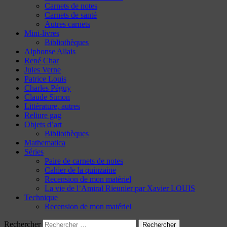
Carnets de notes
Carnets de santé
Autres carnets
Mini-livres
Bibliothèques
Alphonse Allais
René Char
Jules Verne
Patrice Louis
Charles Péguy
Claude Simon
Littérature, autres
Reliure gag
Objets d’art
Bibliothèques
Mathematica
Séries
Paire de carnets de notes
Cahier de la quinzaine
Recension de mon matériel
La vie de l’Amiral Rieunier par Xavier LOUIS
Technique
Recension de mon matériel
Rechercher