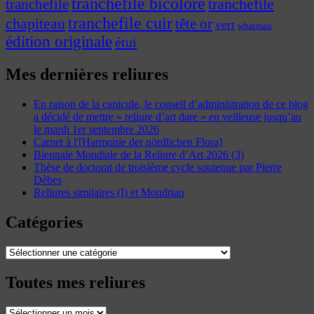
tranchefile bicolore
tranchefile
tranchefile
tranchefile cuir
chapiteau
tête or
vert
whatman
édition originale
étui
Mes dernières reliures
En raison de la canicule, le conseil d’administration de ce blog
a décidé de mettre « reliure d’art dare » en veilleuse jusqu’au
le mardi 1er septembre 2026
Carnet à l'[Harmonie der nördlichen Flora]
Biennale Mondiale de la Reliure d’Art 2026 (3)
Thèse de doctorat de troisième cycle soutenue par Pierre
Dèbes
Reliures similaires (I) et Mondrian
Catégories
Catégories
Toutes mes reliures
Toutes