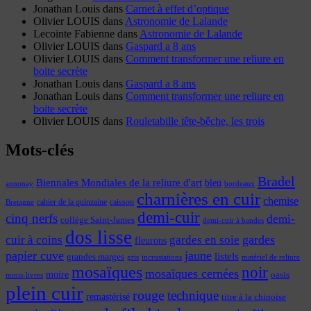
Jonathan Louis
dans
Carnet à effet d’optique
Olivier LOUIS
dans
Astronomie de Lalande
Lecointe Fabienne
dans
Astronomie de Lalande
Olivier LOUIS
dans
Gaspard a 8 ans
Olivier LOUIS
dans
Comment transformer une reliure en
boite secrète
Jonathan Louis
dans
Gaspard a 8 ans
Jonathan Louis
dans
Comment transformer une reliure en
boite secrète
Olivier LOUIS
dans
Rouletabille tête-bêche, les trois
Mots-clés
Bradel
Biennales Mondiales de la reliure d'art
bleu
annonay
bordeaux
charnières en cuir
chemise
cahier de la quinzaine
caisson
Bretagne
demi-cuir
cinq nerfs
demi-
collège Saint-James
demi-cuir à bandes
dos lisse
cuir à coins
gardes
gardes en soie
fleurons
papier cuve
jaune
listels
grandes marges
incrustations
gris
matériel de reliure
mosaïques
noir
mosaïques cernées
moire
oasis
minis-livres
plein cuir
rouge
technique
remastérisé
titre à la chinoise