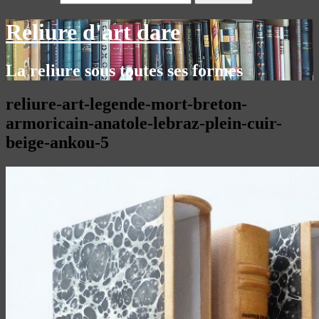
Reliure d'art dare
La reliure sous toutes ses formes
reliure-art-legende-mort-breton-
armoricain-anatole-lebraz-plein-cuir-
beige-ankou-5