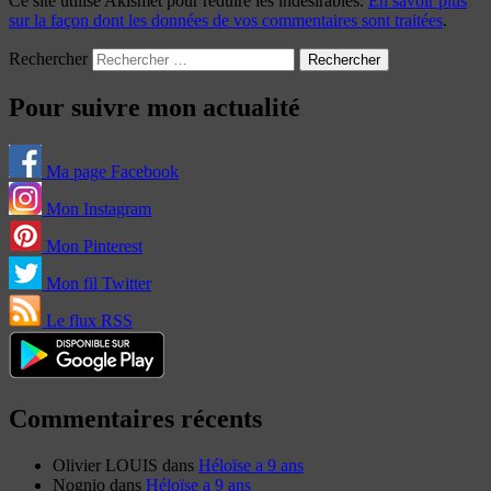
Ce site utilise Akismet pour réduire les indésirables.
En savoir plus
sur la façon dont les données de vos commentaires sont traitées
.
Rechercher
Pour suivre mon actualité
Ma page Facebook
Mon Instagram
Mon Pinterest
Mon fil Twitter
Le flux RSS
Commentaires récents
Olivier LOUIS
dans
Héloïse a 9 ans
Nognio
dans
Héloïse a 9 ans