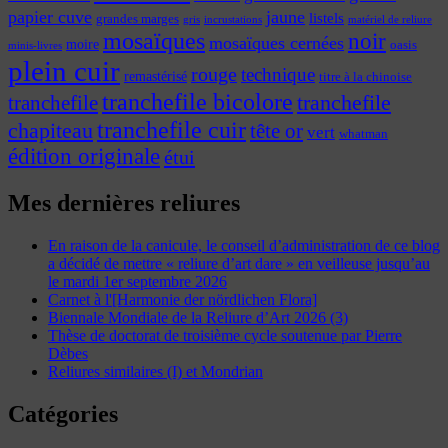
papier cuve
jaune
listels
grandes marges
incrustations
gris
matériel de reliure
mosaïques
noir
mosaïques cernées
moire
oasis
minis-livres
plein cuir
rouge
technique
remastérisé
titre à la chinoise
tranchefile bicolore
tranchefile
tranchefile
tranchefile cuir
chapiteau
tête or
vert
whatman
édition originale
étui
Mes dernières reliures
En raison de la canicule, le conseil d’administration de ce blog
a décidé de mettre « reliure d’art dare » en veilleuse jusqu’au
le mardi 1er septembre 2026
Carnet à l'[Harmonie der nördlichen Flora]
Biennale Mondiale de la Reliure d’Art 2026 (3)
Thèse de doctorat de troisième cycle soutenue par Pierre
Dèbes
Reliures similaires (I) et Mondrian
Catégories