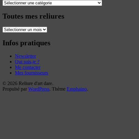
Catégories
Toutes mes reliures
Toutes
mes
reliures
Infos pratiques
Newsletter
Qui suis-je ?
Me contacter
Mes fournisseurs
© 2026 Reliure d'art dare.
Propulsé par
WordPress
. Thème
Emphaino
.