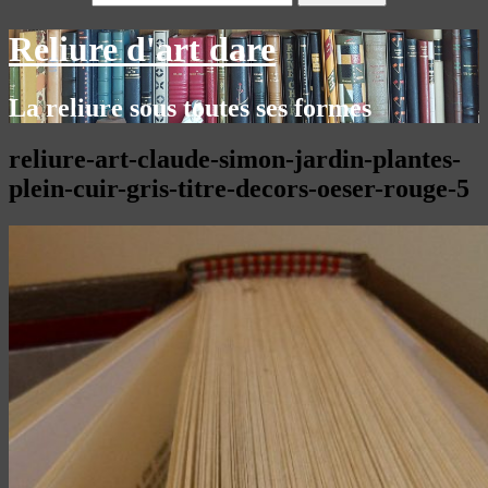
Reliure d'art dare
La reliure sous toutes ses formes
reliure-art-claude-simon-jardin-plantes-
plein-cuir-gris-titre-decors-oeser-rouge-5