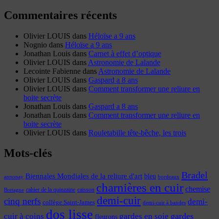
Commentaires récents
Olivier LOUIS
dans
Héloïse a 9 ans
Nognio
dans
Héloïse a 9 ans
Jonathan Louis
dans
Carnet à effet d’optique
Olivier LOUIS
dans
Astronomie de Lalande
Lecointe Fabienne
dans
Astronomie de Lalande
Olivier LOUIS
dans
Gaspard a 8 ans
Olivier LOUIS
dans
Comment transformer une reliure en
boite secrète
Jonathan Louis
dans
Gaspard a 8 ans
Jonathan Louis
dans
Comment transformer une reliure en
boite secrète
Olivier LOUIS
dans
Rouletabille tête-bêche, les trois
Mots-clés
Bradel
Biennales Mondiales de la reliure d'art
bleu
annonay
bordeaux
charnières en cuir
chemise
cahier de la quinzaine
caisson
Bretagne
demi-cuir
cinq nerfs
demi-
collège Saint-James
demi-cuir à bandes
dos lisse
cuir à coins
gardes
gardes en soie
fleurons