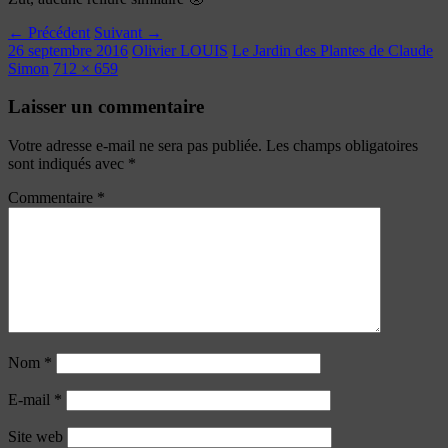
← Précédent
Suivant →
26 septembre 2016
Olivier LOUIS
Le Jardin des Plantes de Claude
Simon
712 × 659
Laisser un commentaire
Votre adresse e-mail ne sera pas publiée.
Les champs obligatoires
sont indiqués avec
*
Commentaire
*
Nom
*
E-mail
*
Site web