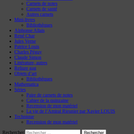
Carnets de notes
Carnets de santé
Autres carnets
Mini-livres
Bibliothèques
Alphonse Allais
René Char
Jules Verne
Patrice Louis
Charles Péguy
Claude Simon
Littérature, autres
Reliure gag
Objets d’art
Bibliothèques
Mathematica
Séries
Paire de carnets de notes
Cahier de la quinzaine
Recension de mon matériel
La vie de l’Amiral Rieunier par Xavier LOUIS
Technique
Recension de mon matériel
Rechercher