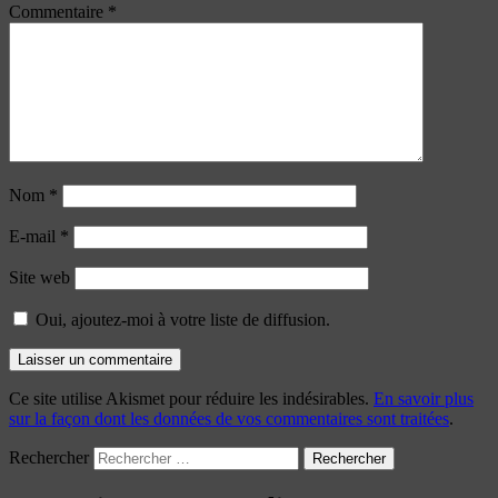
Commentaire
*
Nom
*
E-mail
*
Site web
Oui, ajoutez-moi à votre liste de diffusion.
Ce site utilise Akismet pour réduire les indésirables.
En savoir plus
sur la façon dont les données de vos commentaires sont traitées
.
Rechercher