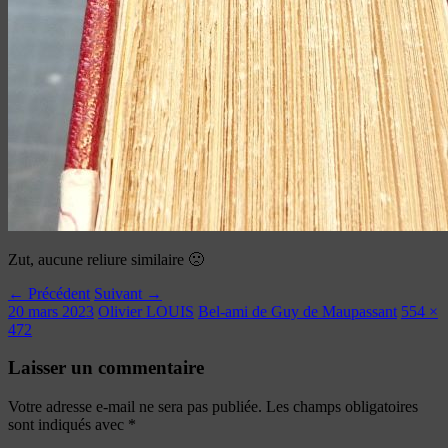
Zut, aucune reliure similaire 🙁
← Précédent
Suivant →
20 mars 2023
Olivier LOUIS
Bel-ami de Guy de Maupassant
554 ×
472
Laisser un commentaire
Votre adresse e-mail ne sera pas publiée.
Les champs obligatoires
sont indiqués avec
*