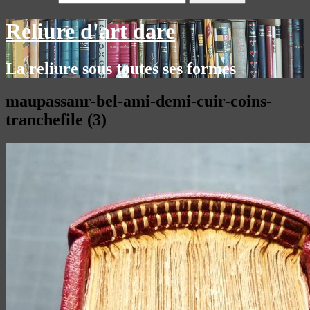
Reliure d'art dare
La reliure sous toutes ses formes
maupassanr-bel-ami-demi-cuir-coins-
tranchefile (3)