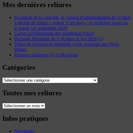
Mes dernières reliures
En raison de la canicule, le conseil d’administration de ce blog
a décidé de mettre « reliure d’art dare » en veilleuse jusqu’au
le mardi 1er septembre 2026
Carnet à l'[Harmonie der nördlichen Flora]
Biennale Mondiale de la Reliure d’Art 2026 (3)
Thèse de doctorat de troisième cycle soutenue par Pierre
Dèbes
Reliures similaires (I) et Mondrian
Catégories
Catégories
Toutes mes reliures
Toutes
mes
reliures
Infos pratiques
Newsletter