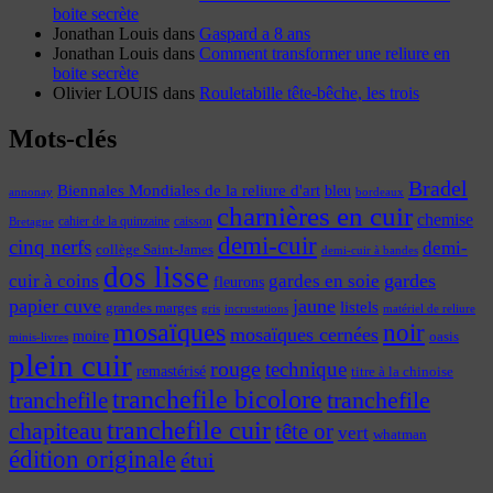
boite secrète
Jonathan Louis
dans
Gaspard a 8 ans
Jonathan Louis
dans
Comment transformer une reliure en
boite secrète
Olivier LOUIS
dans
Rouletabille tête-bêche, les trois
Mots-clés
Bradel
Biennales Mondiales de la reliure d'art
bleu
annonay
bordeaux
charnières en cuir
chemise
cahier de la quinzaine
caisson
Bretagne
demi-cuir
cinq nerfs
demi-
collège Saint-James
demi-cuir à bandes
dos lisse
cuir à coins
gardes
gardes en soie
fleurons
papier cuve
jaune
listels
grandes marges
incrustations
gris
matériel de reliure
mosaïques
noir
mosaïques cernées
moire
oasis
minis-livres
plein cuir
rouge
technique
remastérisé
titre à la chinoise
tranchefile bicolore
tranchefile
tranchefile
tranchefile cuir
chapiteau
tête or
vert
whatman
édition originale
étui