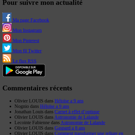
Pour suivre mon actualité
Ma page Facebook
Mon Instagram
Mon Pinterest
Mon fil Twitter
Le flux RSS
Commentaires récents
Olivier LOUIS
dans
Héloïse a 9 ans
Nognio
dans
Héloïse a 9 ans
Jonathan Louis
dans
Carnet à effet d’optique
Olivier LOUIS
dans
Astronomie de Lalande
Lecointe Fabienne
dans
Astronomie de Lalande
Olivier LOUIS
dans
Gaspard a 8 ans
Olivier LOUIS
dans
Comment transformer une reliure en