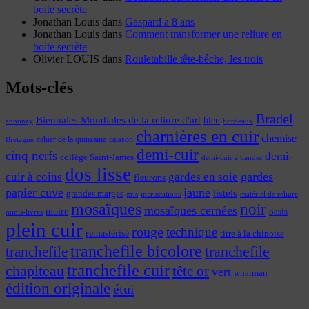
boite secrète
Jonathan Louis
dans
Gaspard a 8 ans
Jonathan Louis
dans
Comment transformer une reliure en
boite secrète
Olivier LOUIS
dans
Rouletabille tête-bêche, les trois
Mots-clés
Bradel
Biennales Mondiales de la reliure d'art
bleu
annonay
bordeaux
charnières en cuir
chemise
cahier de la quinzaine
caisson
Bretagne
demi-cuir
cinq nerfs
demi-
collège Saint-James
demi-cuir à bandes
dos lisse
cuir à coins
gardes
gardes en soie
fleurons
papier cuve
jaune
listels
grandes marges
incrustations
gris
matériel de reliure
mosaïques
noir
mosaïques cernées
moire
oasis
minis-livres
plein cuir
rouge
technique
remastérisé
titre à la chinoise
tranchefile bicolore
tranchefile
tranchefile
tranchefile cuir
chapiteau
tête or
vert
whatman
édition originale
étui