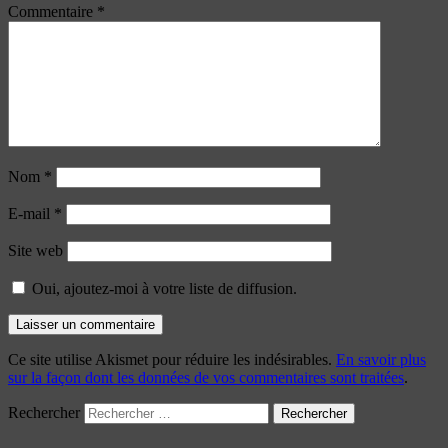
Commentaire
*
Nom
*
E-mail
*
Site web
Oui, ajoutez-moi à votre liste de diffusion.
Ce site utilise Akismet pour réduire les indésirables.
En savoir plus
sur la façon dont les données de vos commentaires sont traitées
.
Rechercher