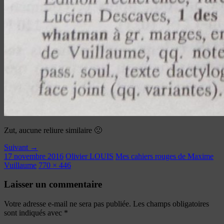
Zut, aucune reliure similaire 🙁
Suivant →
17 novembre 2016
Olivier LOUIS
Mes cahiers rouges de Maxime
Vuillaume
770 × 446
Laisser un commentaire
Votre adresse e-mail ne sera pas publiée.
Les champs obligatoires
sont indiqués avec
*