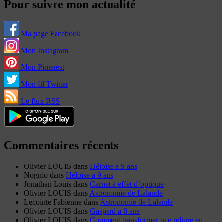
Pour suivre mon actualité
Ma page Facebook
Mon Instagram
Mon Pinterest
Mon fil Twitter
Le flux RSS
Commentaires récents
Olivier LOUIS
dans
Héloïse a 9 ans
Nognio
dans
Héloïse a 9 ans
Jonathan Louis
dans
Carnet à effet d’optique
Olivier LOUIS
dans
Astronomie de Lalande
Lecointe Fabienne
dans
Astronomie de Lalande
Olivier LOUIS
dans
Gaspard a 8 ans
Olivier LOUIS
dans
Comment transformer une reliure en