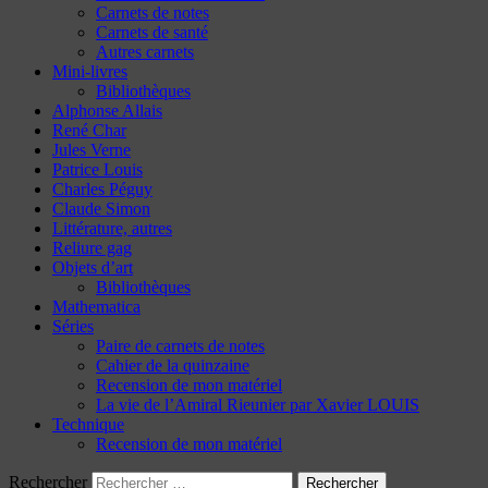
Carnets de notes
Carnets de santé
Autres carnets
Mini-livres
Bibliothèques
Alphonse Allais
René Char
Jules Verne
Patrice Louis
Charles Péguy
Claude Simon
Littérature, autres
Reliure gag
Objets d’art
Bibliothèques
Mathematica
Séries
Paire de carnets de notes
Cahier de la quinzaine
Recension de mon matériel
La vie de l’Amiral Rieunier par Xavier LOUIS
Technique
Recension de mon matériel
Rechercher