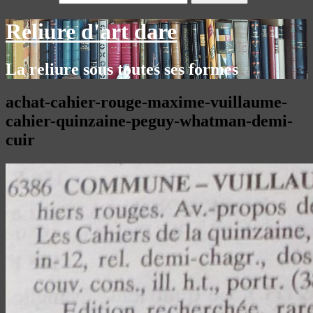
Reliure d'art dare
La reliure sous toutes ses formes
achat-cahier-rouge-maxime-vuillaume-
cahier-quinzaine-peguy-whatman-demi-
cuir