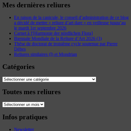
Mes dernières reliures
En raison de la canicule, le conseil d’administration de ce blog
a décidé de mettre « reliure d’art dare » en veilleuse jusqu’au
le mardi 1er septembre 2026
Carnet à l'[Harmonie der nördlichen Flora]
Biennale Mondiale de la Reliure d’Art 2026 (3)
Thèse de doctorat de troisième cycle soutenue par Pierre
Dèbes
Reliures similaires (I) et Mondrian
Catégories
Catégories
Toutes mes reliures
Toutes
mes
reliures
Infos pratiques
Newsletter