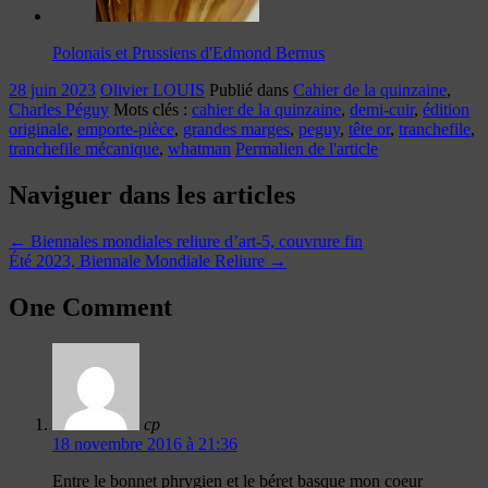
Polonais et Prussiens d'Edmond Bernus
28 juin 2023
Olivier LOUIS
Publié dans
Cahier de la quinzaine
,
Charles Péguy
Mots clés :
cahier de la quinzaine
,
demi-cuir
,
édition
originale
,
emporte-pièce
,
grandes marges
,
peguy
,
tête or
,
tranchefile
,
tranchefile mécanique
,
whatman
Permalien de l'article
Naviguer dans les articles
←
Biennales mondiales reliure d’art-5, couvrure fin
Été 2023, Biennale Mondiale Reliure
→
One Comment
cp
18 novembre 2016 à 21:36
Entre le bonnet phrygien et le béret basque mon coeur