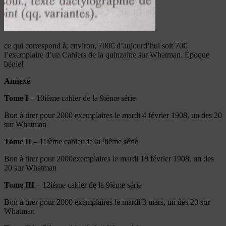
ce qui correspond à, environ, 700€ d’aujourd’hui soit 70€
l’exemplaire d’un Cahiers de la quinzaine sur Whatman. Époque
bénie!
Annexe
Tome I
– 10ième cahier de la 9ième série
Bon à tirer pour 2000 exemplaires le mardi 4 février 1908, un des 20
sur Whatman
Tome II
– 11ième cahier de la 9ième série
Bon à tirer pour 2000exemplaires le mardi 18 février 1908, un des
20 sur Whatman
Tome III
– 12ième cahier de la 9ième série
Bon à tirer pour 2000 exemplaires le mardi 3 mars, un des 20 sur
Whatman