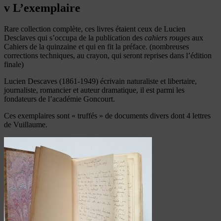
v L’exemplaire
Rare collection complète, ces livres étaient ceux de Lucien
Desclaves qui s’occupa de la publication des
cahiers rouges
aux
Cahiers de la quinzaine et qui en fit la préface. (nombreuses
corrections techniques, au crayon, qui seront reprises dans l’édition
finale)
Lucien Descaves (1861-1949) écrivain naturaliste et libertaire,
journaliste, romancier et auteur dramatique, il est parmi les
fondateurs de l’académie Goncourt.
Ces exemplaires sont « truffés » de documents divers dont 4 lettres
de Vuillaume.