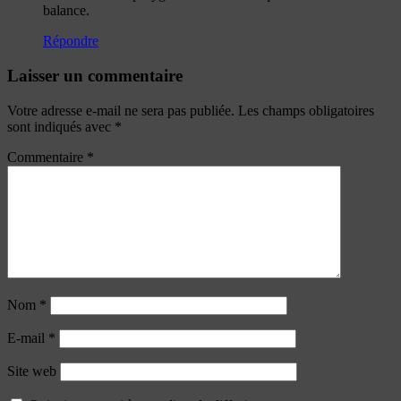
balance.
Répondre
Laisser un commentaire
Votre adresse e-mail ne sera pas publiée.
Les champs obligatoires
sont indiqués avec
*
Commentaire
*
Nom
*
E-mail
*
Site web