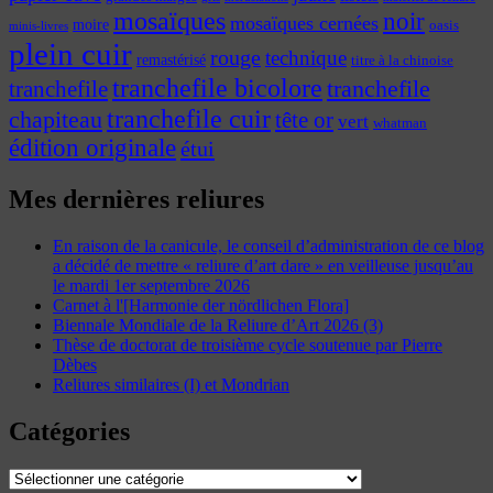
mosaïques
noir
mosaïques cernées
moire
oasis
minis-livres
plein cuir
rouge
technique
remastérisé
titre à la chinoise
tranchefile bicolore
tranchefile
tranchefile
tranchefile cuir
chapiteau
tête or
vert
whatman
édition originale
étui
Mes dernières reliures
En raison de la canicule, le conseil d’administration de ce blog
a décidé de mettre « reliure d’art dare » en veilleuse jusqu’au
le mardi 1er septembre 2026
Carnet à l'[Harmonie der nördlichen Flora]
Biennale Mondiale de la Reliure d’Art 2026 (3)
Thèse de doctorat de troisième cycle soutenue par Pierre
Dèbes
Reliures similaires (I) et Mondrian
Catégories
Catégories