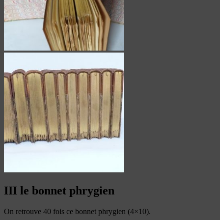
III le bonnet phrygien
On retrouve 40 fois ce bonnet phrygien (4×10).