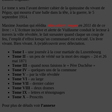
Le tome x sera l’avant dernier cahier de la quinzaine du vivant de
Péguy, qui mourra d’une balle dans la tête, à la guerre, le 5
septembre 1914.
Maxime Jourdan qui réédita
Mes cahiers rouges
en 2011
dit de ce
livre : « L’écriture incisive et alerte de Vuillaume conduit le lecteur à
travers la ville révoltée, le fait sursauter quand claque un coup de
feu, l’emplit d’effroi lorsqu’un communard est exécuté. Un livre
vivant. Bien vivant. A (re)découvrir avec délectation.
Tome I
– une journée à la cour martiale du Luxembourg
Tome II
– un peu de vérité sur la mort des otages – 24 et 26
mai 1871
Tome III
– quand nous faisions le « Père Duchêne »
Tome IV
– quelques uns de la commune
Tome V
– par la ville révoltée
Tome VI
– au large
Tome VII
– dernier cahier
Tome VIII
– deux drames
Tome IX
– lettres et témoignages
Tome X
– Proscrits
Pour plus de détails voir
l’annexe