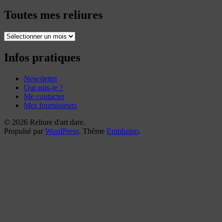
Toutes mes reliures
Toutes
mes
reliures
Infos pratiques
Newsletter
Qui suis-je ?
Me contacter
Mes fournisseurs
© 2026 Reliure d'art dare.
Propulsé par
WordPress
. Thème
Emphaino
.