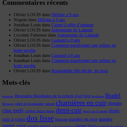
Commentaires récents
Olivier LOUIS
dans
Héloïse a 9 ans
Nognio
dans
Héloïse a 9 ans
Jonathan Louis
dans
Carnet à effet d’optique
Olivier LOUIS
dans
Astronomie de Lalande
Lecointe Fabienne
dans
Astronomie de Lalande
Olivier LOUIS
dans
Gaspard a 8 ans
Olivier LOUIS
dans
Comment transformer une reliure en
boite secrète
Jonathan Louis
dans
Gaspard a 8 ans
Jonathan Louis
dans
Comment transformer une reliure en
boite secrète
Olivier LOUIS
dans
Rouletabille tête-bêche, les trois
Mots-clés
Bradel
Biennales Mondiales de la reliure d'art
bleu
annonay
bordeaux
charnières en cuir
chemise
cahier de la quinzaine
caisson
Bretagne
demi-cuir
cinq nerfs
demi-
collège Saint-James
demi-cuir à bandes
dos lisse
cuir à coins
gardes
gardes en soie
fleurons
papier cuve
jaune
listels
grandes marges
incrustations
gris
matériel de reliure