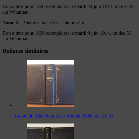
Bon à tirer pour 1800 exemplaires le mardi 24 juin 1913, un des 28
sur Whatman
Tome X
– 9ième cahier de la 15ième série
Bon à tirer pour 1600 exemplaires le mardi 9 juin 1914, un des 30
sur Whatman
Reliures similaires
La vie de Michel-ange de Romain Rolland - I et II