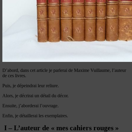
D’abord, dans cet article je parlerai de Maxime Vuillaume, l’auteur
de ces livres.
Puis, je dépeindrai leur reliure.
Alors, je décrirai un détail du décor.
Ensuite, j’aborderai l’ouvrage.
Enfin, je détaillerai les exemplaires.
I – L’auteur de « mes cahiers rouges »