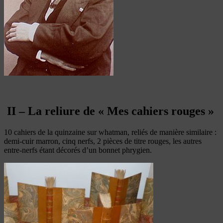
II – La reliure de « Mes cahiers rouges »
10 cahiers de la quinzaine sur whatman, reliés de manière similaire :
demi-cuir marron, cinq nerfs, 2 pièces de titre rouges, les autres
entre-nerfs étant décorés d’un bonnet phrygien.