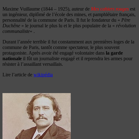
Maxime Vuillaume (1844 – 1925), auteur de
Mes cahiers rouges
est
un ingénieur, diplômé de l’école des mines, et pamphlétaire français,
personnalité de la commune de Paris. Il fut le fondateur du «
Père
Duchêne
» le journal le plus lu et le plus populaire de la «
révolution
communaliste
« .
Durant l’année terrible il fut constamment aux premières loges de la
commune de Paris, tantôt comme spectateur, le plus souvent
protagoniste. Après avoir été engagé volontaire dans
la garde
nationale
il fût un journaliste engagé et il reprendra les armes pour
résister à l’assaillant versaillais.
Lire l’article de
wikipédia