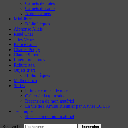
Carnets de notes
Carnets de santé
Autres carnets
Mini-livres
Bibliothèques
Alphonse Allais
René Char
Jules Verne
Patrice Louis
Charles Péguy
Claude Simon
Littérature, autres
Reliure gag
Objets d’art
Bibliothèques
Mathematica
Séries
Paire de carnets de notes
Cahier de la quinzaine
Recension de mon matériel
La vie de l’Amiral Rieunier par Xavier LOUIS
Technique
Recension de mon matériel
Rechercher