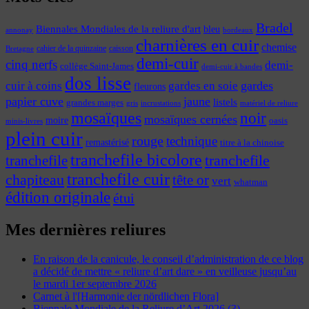
Bradel
Biennales Mondiales de la reliure d'art
bleu
annonay
bordeaux
charnières en cuir
chemise
cahier de la quinzaine
caisson
Bretagne
demi-cuir
cinq nerfs
demi-
collège Saint-James
demi-cuir à bandes
dos lisse
cuir à coins
gardes
gardes en soie
fleurons
papier cuve
jaune
listels
grandes marges
incrustations
gris
matériel de reliure
mosaïques
noir
mosaïques cernées
moire
oasis
minis-livres
plein cuir
rouge
technique
remastérisé
titre à la chinoise
tranchefile bicolore
tranchefile
tranchefile
tranchefile cuir
chapiteau
tête or
vert
whatman
édition originale
étui
Mes dernières reliures
En raison de la canicule, le conseil d’administration de ce blog
a décidé de mettre « reliure d’art dare » en veilleuse jusqu’au
le mardi 1er septembre 2026
Carnet à l'[Harmonie der nördlichen Flora]
Biennale Mondiale de la Reliure d’Art 2026 (3)