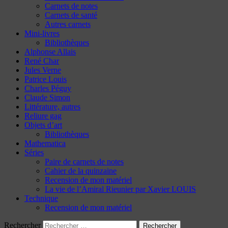
Carnets de notes
Carnets de santé
Autres carnets
Mini-livres
Bibliothèques
Alphonse Allais
René Char
Jules Verne
Patrice Louis
Charles Péguy
Claude Simon
Littérature, autres
Reliure gag
Objets d’art
Bibliothèques
Mathematica
Séries
Paire de carnets de notes
Cahier de la quinzaine
Recension de mon matériel
La vie de l’Amiral Rieunier par Xavier LOUIS
Technique
Recension de mon matériel
Rechercher