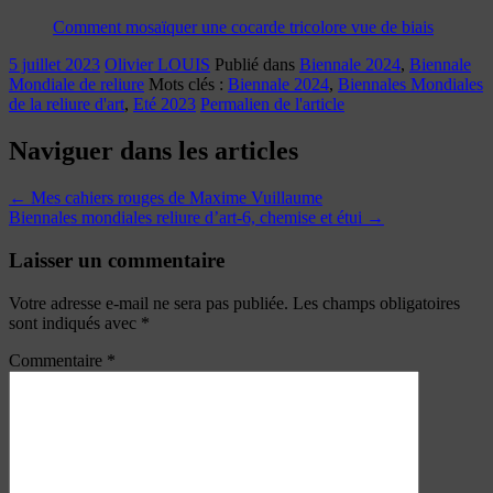
Comment mosaïquer une cocarde tricolore vue de biais
5 juillet 2023
Olivier LOUIS
Publié dans
Biennale 2024
,
Biennale
Mondiale de reliure
Mots clés :
Biennale 2024
,
Biennales Mondiales
de la reliure d'art
,
Eté 2023
Permalien de l'article
Naviguer dans les articles
←
Mes cahiers rouges de Maxime Vuillaume
Biennales mondiales reliure d’art-6, chemise et étui
→
Laisser un commentaire
Votre adresse e-mail ne sera pas publiée.
Les champs obligatoires
sont indiqués avec
*
Commentaire
*