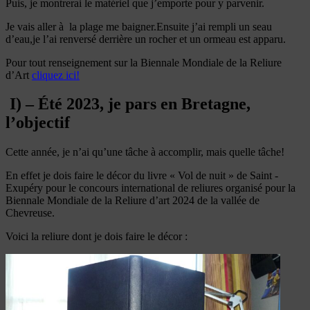
Puis, je montrerai le matériel que j’emporte pour y parvenir.
Je vais aller à la plage me baigner.Ensuite j’ai rempli un seau
d’eau,je l’ai renversé derrière un rocher et un ormeau est apparu.
Pour tout renseignement sur la Biennale Mondiale de la Reliure
d’Art
cliquez ici!
I) – Été 2023, je pars en Bretagne,
l’objectif
Cette année, je n’ai qu’une tâche à accomplir, mais quelle tâche!
En effet je dois faire le décor du livre « Vol de nuit » de Saint -
Exupéry pour le concours international de reliures organisé pour la
Biennale Mondiale de la Reliure d’art 2024 de la vallée de
Chevreuse.
Voici la reliure dont je dois faire le décor :