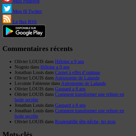
Mon Pinterest
Mon fil Twitter
Le flux RSS
Commentaires récents
Olivier LOUIS
dans
Héloïse a 9 ans
Nognio
dans
Héloïse a 9 ans
Jonathan Louis
dans
Carnet à effet d’optique
Olivier LOUIS
dans
Astronomie de Lalande
Lecointe Fabienne
dans
Astronomie de Lalande
Olivier LOUIS
dans
Gaspard a 8 ans
Olivier LOUIS
dans
Comment transformer une reliure en
boite secrète
Jonathan Louis
dans
Gaspard a 8 ans
Jonathan Louis
dans
Comment transformer une reliure en
boite secrète
Olivier LOUIS
dans
Rouletabille tête-bêche, les trois
Mots-clés