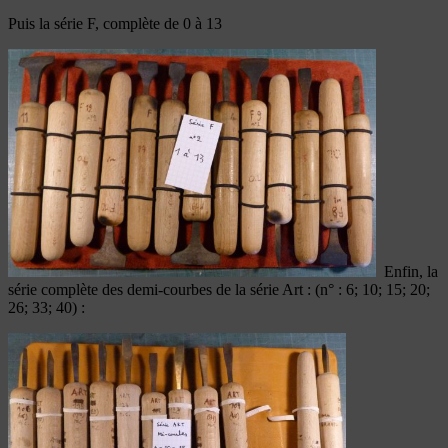
Puis la série F, complète de 0 à 13
Enfin, la
série complète des demi-courbes de la série Art : (n° : 6; 10; 15; 20;
26; 33; 40) :