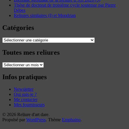
Thèse de doctorat de troisième cycle soutenue par Pierre
Dèbes
Reliures similaires (I) et Mondrian
Catégories
Catégories
Toutes mes reliures
Toutes
mes
reliures
Infos pratiques
Newsletter
Qui suis-je ?
Me contacter
Mes fournisseurs
© 2026 Reliure d'art dare.
Propulsé par
WordPress
. Thème
Emphaino
.