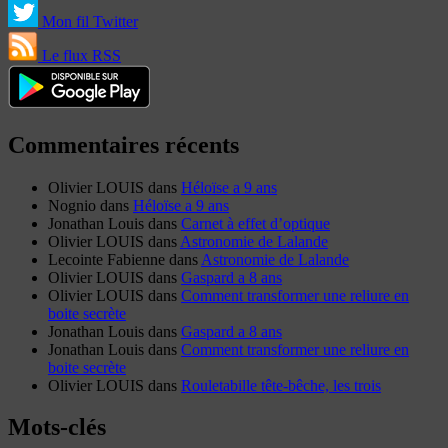
Mon fil Twitter
Le flux RSS
Commentaires récents
Olivier LOUIS
dans
Héloïse a 9 ans
Nognio
dans
Héloïse a 9 ans
Jonathan Louis
dans
Carnet à effet d’optique
Olivier LOUIS
dans
Astronomie de Lalande
Lecointe Fabienne
dans
Astronomie de Lalande
Olivier LOUIS
dans
Gaspard a 8 ans
Olivier LOUIS
dans
Comment transformer une reliure en
boite secrète
Jonathan Louis
dans
Gaspard a 8 ans
Jonathan Louis
dans
Comment transformer une reliure en
boite secrète
Olivier LOUIS
dans
Rouletabille tête-bêche, les trois
Mots-clés