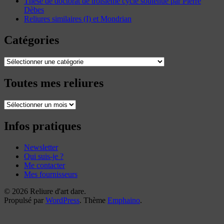
Thèse de doctorat de troisième cycle soutenue par Pierre
Dèbes
Reliures similaires (I) et Mondrian
Catégories
Catégories
Toutes mes reliures
Toutes
mes
reliures
Infos pratiques
Newsletter
Qui suis-je ?
Me contacter
Mes fournisseurs
© 2026 Reliure d'art dare.
Propulsé par
WordPress
. Thème
Emphaino
.