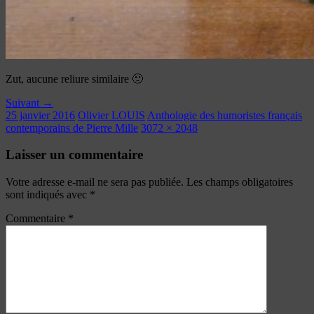
Zut, aucune reliure similaire 🙁
Suivant →
25 janvier 2016
Olivier LOUIS
Anthologie des humoristes français
contemporains de Pierre Mille
3072 × 2048
Laisser un commentaire
Votre adresse e-mail ne sera pas publiée.
Les champs obligatoires
sont indiqués avec
*
Commentaire
*