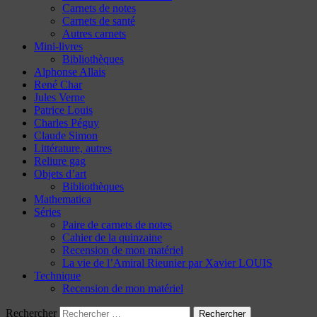
Carnets de notes
Carnets de santé
Autres carnets
Mini-livres
Bibliothèques
Alphonse Allais
René Char
Jules Verne
Patrice Louis
Charles Péguy
Claude Simon
Littérature, autres
Reliure gag
Objets d’art
Bibliothèques
Mathematica
Séries
Paire de carnets de notes
Cahier de la quinzaine
Recension de mon matériel
La vie de l’Amiral Rieunier par Xavier LOUIS
Technique
Recension de mon matériel
Rechercher