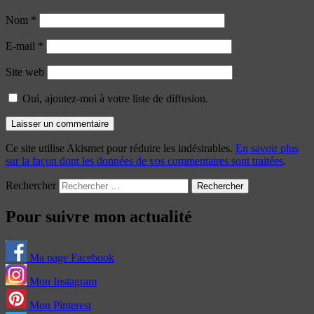
Nom
*
E-mail
*
Site web
Oui, ajoutez-moi à votre liste de diffusion.
Ce site utilise Akismet pour réduire les indésirables.
En savoir plus
sur la façon dont les données de vos commentaires sont traitées
.
Rechercher
Pour suivre mon actualité
Ma page Facebook
Mon Instagram
Mon Pinterest