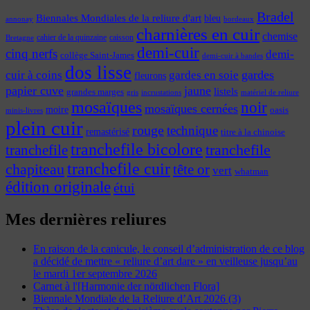
Bradel
Biennales Mondiales de la reliure d'art
bleu
annonay
bordeaux
charnières en cuir
chemise
cahier de la quinzaine
caisson
Bretagne
demi-cuir
cinq nerfs
demi-
collège Saint-James
demi-cuir à bandes
dos lisse
cuir à coins
gardes
gardes en soie
fleurons
papier cuve
jaune
listels
grandes marges
incrustations
gris
matériel de reliure
mosaïques
noir
mosaïques cernées
moire
oasis
minis-livres
plein cuir
rouge
technique
remastérisé
titre à la chinoise
tranchefile bicolore
tranchefile
tranchefile
tranchefile cuir
chapiteau
tête or
vert
whatman
édition originale
étui
Mes dernières reliures
En raison de la canicule, le conseil d’administration de ce blog
a décidé de mettre « reliure d’art dare » en veilleuse jusqu’au
le mardi 1er septembre 2026
Carnet à l'[Harmonie der nördlichen Flora]
Biennale Mondiale de la Reliure d’Art 2026 (3)