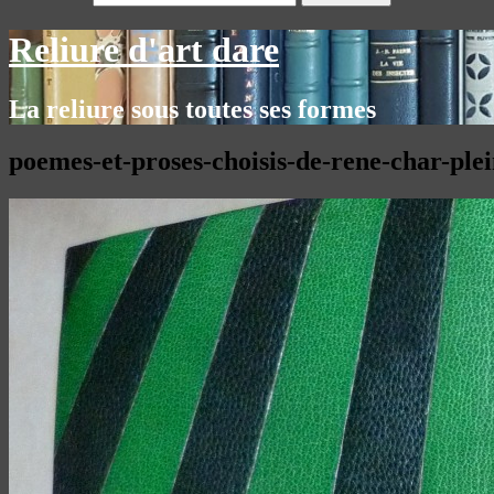
Reliure d'art dare
La reliure sous toutes ses formes
poemes-et-proses-choisis-de-rene-char-plei