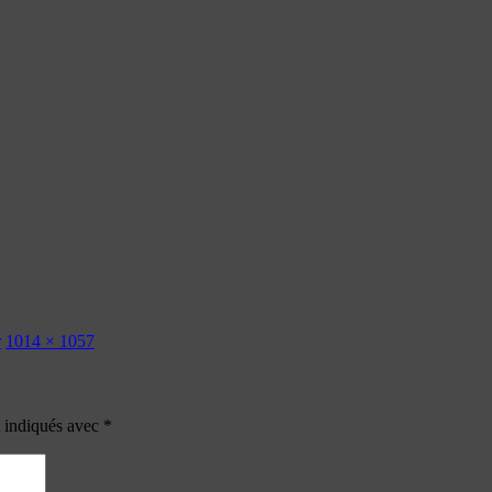
r
1014 × 1057
t indiqués avec
*