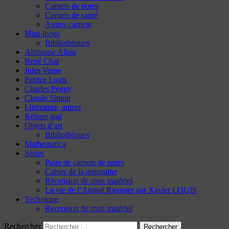
Carnets de notes
Carnets de santé
Autres carnets
Mini-livres
Bibliothèques
Alphonse Allais
René Char
Jules Verne
Patrice Louis
Charles Péguy
Claude Simon
Littérature, autres
Reliure gag
Objets d’art
Bibliothèques
Mathematica
Séries
Paire de carnets de notes
Cahier de la quinzaine
Recension de mon matériel
La vie de l’Amiral Rieunier par Xavier LOUIS
Technique
Recension de mon matériel
Rechercher