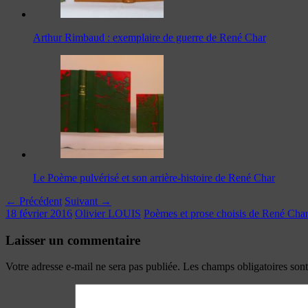
Arthur Rimbaud : exemplaire de guerre de René Char
Le Poème pulvérisé et son arrière-histoire de René Char
← Précédent
Suivant →
18 février 2016
Olivier LOUIS
Poèmes et prose choisis de René Cha
Laisser un commentaire
Votre adresse e-mail ne sera pas publiée.
Les champs obligatoires son