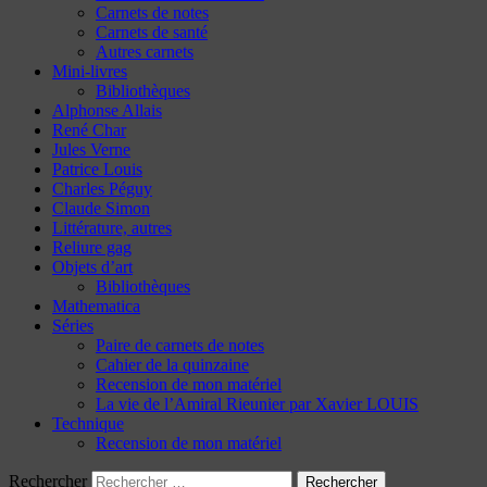
Carnets de notes
Carnets de santé
Autres carnets
Mini-livres
Bibliothèques
Alphonse Allais
René Char
Jules Verne
Patrice Louis
Charles Péguy
Claude Simon
Littérature, autres
Reliure gag
Objets d’art
Bibliothèques
Mathematica
Séries
Paire de carnets de notes
Cahier de la quinzaine
Recension de mon matériel
La vie de l’Amiral Rieunier par Xavier LOUIS
Technique
Recension de mon matériel
Rechercher