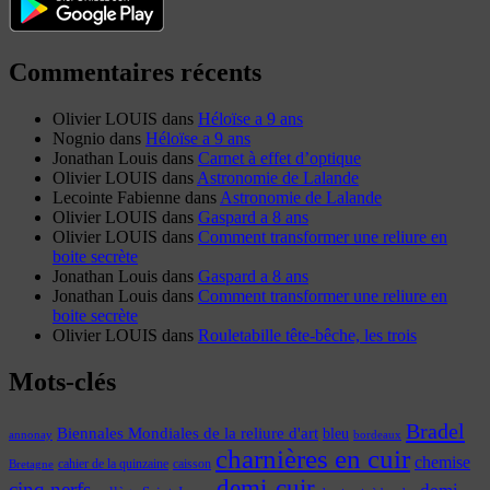
Commentaires récents
Olivier LOUIS
dans
Héloïse a 9 ans
Nognio
dans
Héloïse a 9 ans
Jonathan Louis
dans
Carnet à effet d’optique
Olivier LOUIS
dans
Astronomie de Lalande
Lecointe Fabienne
dans
Astronomie de Lalande
Olivier LOUIS
dans
Gaspard a 8 ans
Olivier LOUIS
dans
Comment transformer une reliure en
boite secrète
Jonathan Louis
dans
Gaspard a 8 ans
Jonathan Louis
dans
Comment transformer une reliure en
boite secrète
Olivier LOUIS
dans
Rouletabille tête-bêche, les trois
Mots-clés
Bradel
Biennales Mondiales de la reliure d'art
bleu
annonay
bordeaux
charnières en cuir
chemise
cahier de la quinzaine
caisson
Bretagne
demi-cuir
cinq nerfs
demi-