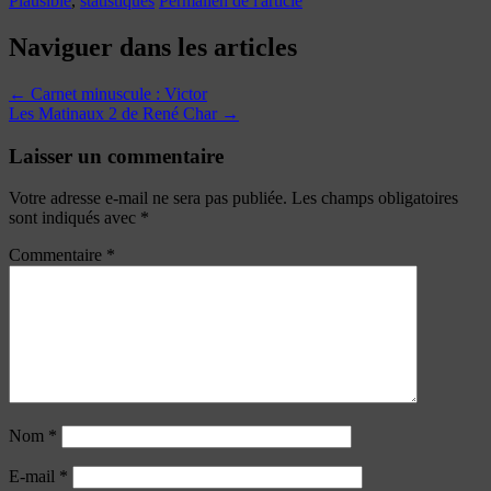
Plausible
,
statistiques
Permalien de l'article
Naviguer dans les articles
←
Carnet minuscule : Victor
Les Matinaux 2 de René Char
→
Laisser un commentaire
Votre adresse e-mail ne sera pas publiée.
Les champs obligatoires
sont indiqués avec
*
Commentaire
*
Nom
*
E-mail
*