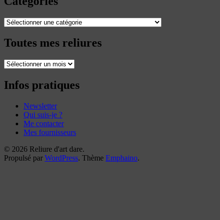
Catégories
Catégories
Toutes mes reliures
Toutes
mes
reliures
Infos pratiques
Newsletter
Qui suis-je ?
Me contacter
Mes fournisseurs
© 2026 Reliure d'art dare.
Propulsé par
WordPress
. Thème
Emphaino
.