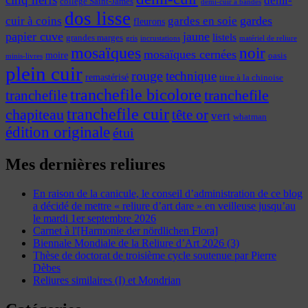
collège Saint-James
demi-cuir à bandes
dos lisse
cuir à coins
gardes
gardes en soie
fleurons
papier cuve
jaune
listels
grandes marges
incrustations
gris
matériel de reliure
mosaïques
noir
mosaïques cernées
moire
oasis
minis-livres
plein cuir
rouge
technique
remastérisé
titre à la chinoise
tranchefile bicolore
tranchefile
tranchefile
tranchefile cuir
chapiteau
tête or
vert
whatman
édition originale
étui
Mes dernières reliures
En raison de la canicule, le conseil d’administration de ce blog
a décidé de mettre « reliure d’art dare » en veilleuse jusqu’au
le mardi 1er septembre 2026
Carnet à l'[Harmonie der nördlichen Flora]
Biennale Mondiale de la Reliure d’Art 2026 (3)
Thèse de doctorat de troisième cycle soutenue par Pierre
Dèbes
Reliures similaires (I) et Mondrian