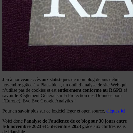
J’ai à nouveau accès aux statistiques de mon blog depuis début
novembre grâce à « Plausible », un outil d’analyse de site Web qui
n’utilise pas de cookies et est
entièrement conforme au RGPD
(à
savoir le Règlement Général sur la Protection des Données pour
l’Europe). Bye Bye Google Analytics !
Pour en savoir plus sur ce logiciel léger et open source,
cliquez ici.
Voici donc
l’analyse de l’audience de ce blog sur 30 jours entre
le 6 novembre 2023 et 5 décembre 2023
grâce aux chiffres issus
de Plausible.