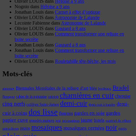
Olivier LOUIS
dans
Héloïse a 9 ans
Nognio
dans
Héloïse a 9 ans
Jonathan Louis
dans
Carnet à effet d’optique
Olivier LOUIS
dans
Astronomie de Lalande
Lecointe Fabienne
dans
Astronomie de Lalande
Olivier LOUIS
dans
Gaspard a 8 ans
Olivier LOUIS
dans
Comment transformer une reliure en
boite secrète
Jonathan Louis
dans
Gaspard a 8 ans
Jonathan Louis
dans
Comment transformer une reliure en
boite secrète
Olivier LOUIS
dans
Rouletabille tête-bêche, les trois
Mots-clés
Bradel
Biennales Mondiales de la reliure d'art
bleu
annonay
bordeaux
charnières en cuir
chemise
cahier de la quinzaine
caisson
Bretagne
demi-cuir
cinq nerfs
demi-
collège Saint-James
demi-cuir à bandes
dos lisse
cuir à coins
gardes
gardes en soie
fleurons
papier cuve
jaune
listels
grandes marges
incrustations
gris
matériel de reliure
mosaïques
noir
mosaïques cernées
moire
oasis
minis-livres