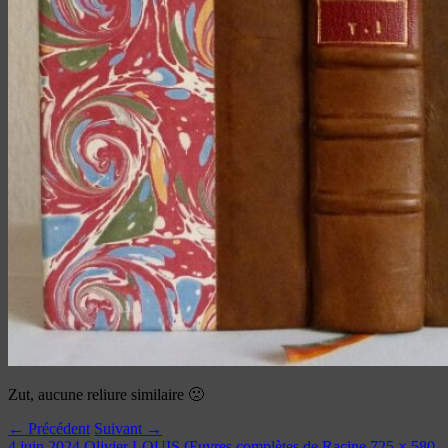
Zut, aucune reliure similaire 🙁
← Précédent
Suivant →
4 juin 2024
Olivier LOUIS
Œuvres complètes de Racine
725 × 580