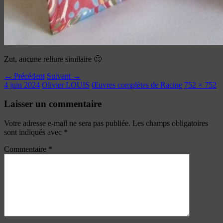
Zut, aucune reliure similaire 🙁
← Précédent
Suivant →
4 juin 2024
Olivier LOUIS
Œuvres complètes de Racine
752 × 752
Laisser un commentaire
Votre adresse e-mail ne sera pas publiée.
Les champs obligatoires
sont indiqués avec
*
Commentaire
*