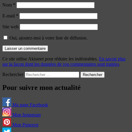
Nom
*
E-mail
*
Site web
Oui, ajoutez-moi à votre liste de diffusion.
Ce site utilise Akismet pour réduire les indésirables.
En savoir plus
sur la façon dont les données de vos commentaires sont traitées
.
Rechercher
Pour suivre mon actualité
Ma page Facebook
Mon Instagram
Mon Pinterest