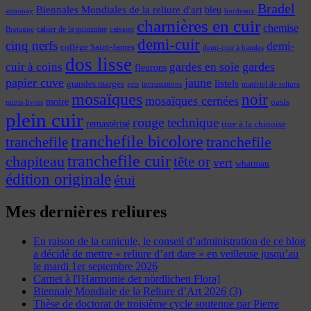
Bradel
Biennales Mondiales de la reliure d'art
bleu
annonay
bordeaux
charnières en cuir
chemise
cahier de la quinzaine
caisson
Bretagne
demi-cuir
cinq nerfs
demi-
collège Saint-James
demi-cuir à bandes
dos lisse
cuir à coins
gardes
gardes en soie
fleurons
papier cuve
jaune
listels
grandes marges
incrustations
gris
matériel de reliure
mosaïques
noir
mosaïques cernées
moire
oasis
minis-livres
plein cuir
rouge
technique
remastérisé
titre à la chinoise
tranchefile bicolore
tranchefile
tranchefile
tranchefile cuir
chapiteau
tête or
vert
whatman
édition originale
étui
Mes dernières reliures
En raison de la canicule, le conseil d’administration de ce blog
a décidé de mettre « reliure d’art dare » en veilleuse jusqu’au
le mardi 1er septembre 2026
Carnet à l'[Harmonie der nördlichen Flora]
Biennale Mondiale de la Reliure d’Art 2026 (3)
Thèse de doctorat de troisième cycle soutenue par Pierre