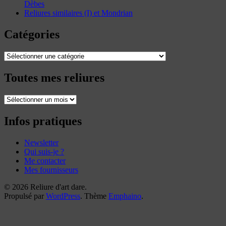
Dèbes
Reliures similaires (I) et Mondrian
Catégories
Catégories
Toutes mes reliures
Toutes
mes
reliures
Infos pratiques
Newsletter
Qui suis-je ?
Me contacter
Mes fournisseurs
© 2026 Reliure d'art dare.
Propulsé par
WordPress
. Thème
Emphaino
.