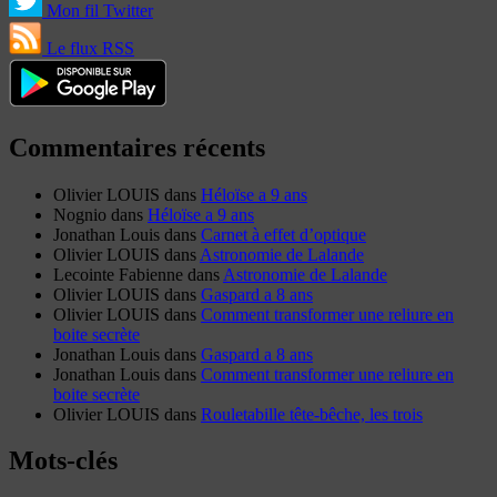
Mon fil Twitter
Le flux RSS
Commentaires récents
Olivier LOUIS
dans
Héloïse a 9 ans
Nognio
dans
Héloïse a 9 ans
Jonathan Louis
dans
Carnet à effet d’optique
Olivier LOUIS
dans
Astronomie de Lalande
Lecointe Fabienne
dans
Astronomie de Lalande
Olivier LOUIS
dans
Gaspard a 8 ans
Olivier LOUIS
dans
Comment transformer une reliure en
boite secrète
Jonathan Louis
dans
Gaspard a 8 ans
Jonathan Louis
dans
Comment transformer une reliure en
boite secrète
Olivier LOUIS
dans
Rouletabille tête-bêche, les trois
Mots-clés