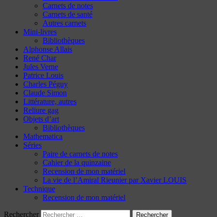
Carnets de notes
Carnets de santé
Autres carnets
Mini-livres
Bibliothèques
Alphonse Allais
René Char
Jules Verne
Patrice Louis
Charles Péguy
Claude Simon
Littérature, autres
Reliure gag
Objets d’art
Bibliothèques
Mathematica
Séries
Paire de carnets de notes
Cahier de la quinzaine
Recension de mon matériel
La vie de l’Amiral Rieunier par Xavier LOUIS
Technique
Recension de mon matériel
Rechercher