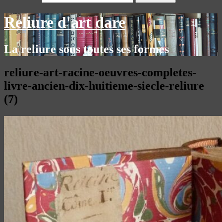
Reliure d'art dare
La reliure sous toutes ses formes
reliure-art-racine-oeuvres-completes-
livre-ancien-dix-huitieme-siecle-reliure
(7)