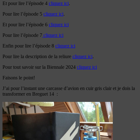
Et pour lire l’épisode 4
cliquez ici
.
Pour lire l’épisode 5
cliquez ici
.
Et pour lire l’épisode 6
cliquez ici
Pour lire l’épisode 7
cliquez ici
Enfin pour lire l’épisode 8
cliquez ici
Pour lire la description de la reliure
cliquez ici
.
Pour tout savoir sur la Biennale 2024
cliquez ici
Faisons le point!
J’ai pour l’instant une carcasse d’avion en cuir gris clair et je dois la
transformer en Breguet 14 :