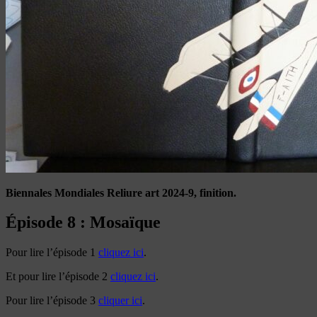
Biennales Mondiales Reliure art 2024-9, finition.
Épisode 8 : Mosaïque
Pour lire l’épisode 1
cliquez ici
.
Et pour lire l’épisode 2
cliquez ici
.
Pour lire l’épisode 3
cliquer ici
.