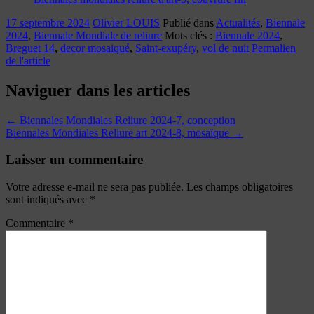
17 septembre 2024
Olivier LOUIS
Publié dans
Actualités
,
Biennale
2024
,
Biennale Mondiale de reliure
Mots clés :
Biennale 2024
,
Breguet 14
,
decor mosaiqué
,
Saint-exupéry
,
vol de nuit
Permalien
de l'article
Naviguer dans les articles
←
Biennales Mondiales Reliure 2024-7, conception
Biennales Mondiales Reliure art 2024-8, mosaïque
→
Laisser un commentaire
Votre adresse e-mail ne sera pas publiée.
Les champs obligatoires
sont indiqués avec
*
Commentaire
*