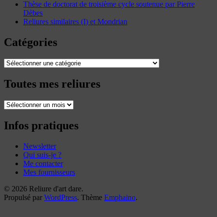
Thèse de doctorat de troisième cycle soutenue par Pierre
Dèbes
Reliures similaires (I) et Mondrian
Catégories
Catégories
Toutes mes reliures
Toutes
mes
reliures
Infos pratiques
Newsletter
Qui suis-je ?
Me contacter
Mes fournisseurs
© 2026 Reliure d'art dare.
Propulsé par
WordPress
. Thème
Emphaino
.