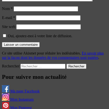
Nom
*
E-mail
*
Site web
Oui, ajoutez-moi à votre liste de diffusion.
Ce site utilise Akismet pour réduire les indésirables.
En savoir plus
sur la façon dont les données de vos commentaires sont traitées
.
Rechercher
Pour suivre mon actualité
Ma page Facebook
Mon Instagram
Mon Pinterest