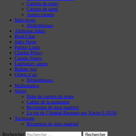
Carnets de notes
Carnets de santé
Autres carnets
Mini-livres
Bibliothèques
Alphonse Allais
René Char
Jules Verne
Patrice Louis
Charles Péguy
Claude Simon
Littérature, autres
Reliure gag
Objets d’art
Bibliothèques
Mathematica
Séries
Paire de carnets de notes
Cahier de la quinzaine
Recension de mon matériel
La vie de l’Amiral Rieunier par Xavier LOUIS
Technique
Recension de mon matériel
Rechercher