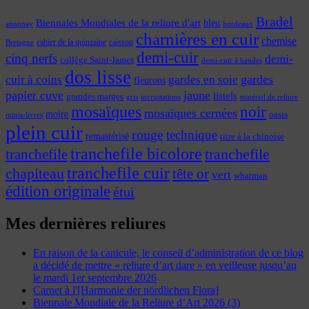
Bradel
Biennales Mondiales de la reliure d'art
bleu
annonay
bordeaux
charnières en cuir
chemise
cahier de la quinzaine
caisson
Bretagne
demi-cuir
cinq nerfs
demi-
collège Saint-James
demi-cuir à bandes
dos lisse
cuir à coins
gardes
gardes en soie
fleurons
papier cuve
jaune
listels
grandes marges
incrustations
gris
matériel de reliure
mosaïques
noir
mosaïques cernées
moire
oasis
minis-livres
plein cuir
rouge
technique
remastérisé
titre à la chinoise
tranchefile bicolore
tranchefile
tranchefile
tranchefile cuir
chapiteau
tête or
vert
whatman
édition originale
étui
Mes dernières reliures
En raison de la canicule, le conseil d’administration de ce blog
a décidé de mettre « reliure d’art dare » en veilleuse jusqu’au
le mardi 1er septembre 2026
Carnet à l'[Harmonie der nördlichen Flora]
Biennale Mondiale de la Reliure d’Art 2026 (3)