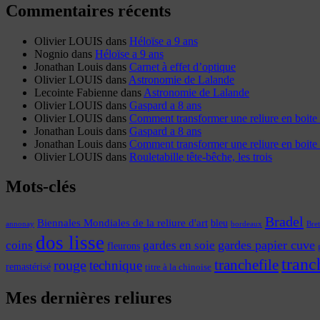
Commentaires récents
Olivier LOUIS
dans
Héloïse a 9 ans
Nognio
dans
Héloïse a 9 ans
Jonathan Louis
dans
Carnet à effet d’optique
Olivier LOUIS
dans
Astronomie de Lalande
Lecointe Fabienne
dans
Astronomie de Lalande
Olivier LOUIS
dans
Gaspard a 8 ans
Olivier LOUIS
dans
Comment transformer une reliure en boite 
Jonathan Louis
dans
Gaspard a 8 ans
Jonathan Louis
dans
Comment transformer une reliure en boite 
Olivier LOUIS
dans
Rouletabille tête-bêche, les trois
Mots-clés
Bradel
Biennales Mondiales de la reliure d'art
bleu
annonay
Bre
bordeaux
dos lisse
coins
gardes papier cuve
gardes en soie
fleurons
tranc
tranchefile
rouge
technique
remastérisé
titre à la chinoise
Mes dernières reliures