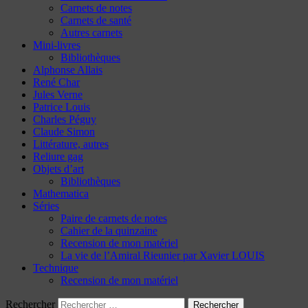
Carnets de notes
Carnets de santé
Autres carnets
Mini-livres
Bibliothèques
Alphonse Allais
René Char
Jules Verne
Patrice Louis
Charles Péguy
Claude Simon
Littérature, autres
Reliure gag
Objets d’art
Bibliothèques
Mathematica
Séries
Paire de carnets de notes
Cahier de la quinzaine
Recension de mon matériel
La vie de l’Amiral Rieunier par Xavier LOUIS
Technique
Recension de mon matériel
Rechercher