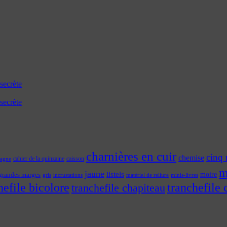
secrète
secrète
charnières en cuir
cinq 
chemise
cahier de la quinzaine
caisson
tagne
m
jaune
listels
moire
grandes marges
incrustations
gris
matériel de reliure
minis-livres
hefile bicolore
tranchefile 
tranchefile chapiteau