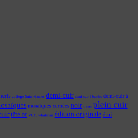
demi-cuir
nerfs
demi-cuir à
collège Saint-James
demi-cuir à bandes
plein cuir
osaïques
noir
mosaïques cernées
oasis
cuir
édition originale
tête or
étui
vert
whatman