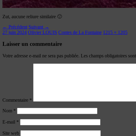
Zut, aucune reliure similaire 🙁
← Précédent
Suivant →
27 juin 2024
Olivier LOUIS
Contes de La Fontaine
1215 × 1205
Laisser un commentaire
Votre adresse e-mail ne sera pas publiée.
Les champs obligatoires son
Commentaire
*
Nom
*
E-mail
*
Site web