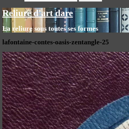
Reliure d'art dare
La reliure sous toutes ses formes
lafontaine-contes-oasis-zentangle-25