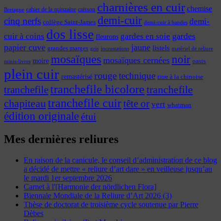
charnières en cuir
chemise
cahier de la quinzaine
caisson
Bretagne
demi-cuir
cinq nerfs
demi-
collège Saint-James
demi-cuir à bandes
dos lisse
cuir à coins
gardes
gardes en soie
fleurons
papier cuve
jaune
listels
grandes marges
incrustations
gris
matériel de reliure
mosaïques
noir
mosaïques cernées
moire
oasis
minis-livres
plein cuir
rouge
technique
remastérisé
titre à la chinoise
tranchefile bicolore
tranchefile
tranchefile
tranchefile cuir
chapiteau
tête or
vert
whatman
édition originale
étui
Mes dernières reliures
En raison de la canicule, le conseil d’administration de ce blog
a décidé de mettre « reliure d’art dare » en veilleuse jusqu’au
le mardi 1er septembre 2026
Carnet à l'[Harmonie der nördlichen Flora]
Biennale Mondiale de la Reliure d’Art 2026 (3)
Thèse de doctorat de troisième cycle soutenue par Pierre
Dèbes