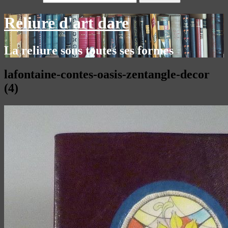
Reliure d'art dare
La reliure sous toutes ses formes
lafontaine-contes-oasis-zentangle-decor
(4)