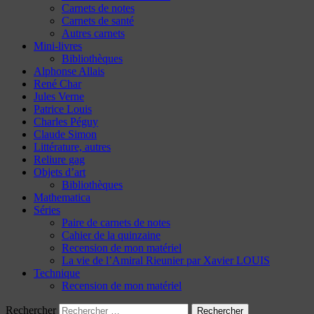
Carnets de notes
Carnets de santé
Autres carnets
Mini-livres
Bibliothèques
Alphonse Allais
René Char
Jules Verne
Patrice Louis
Charles Péguy
Claude Simon
Littérature, autres
Reliure gag
Objets d’art
Bibliothèques
Mathematica
Séries
Paire de carnets de notes
Cahier de la quinzaine
Recension de mon matériel
La vie de l’Amiral Rieunier par Xavier LOUIS
Technique
Recension de mon matériel
Rechercher