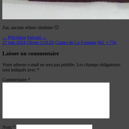
Zut, aucune reliure similaire 🙁
← Précédent
Suivant →
27 juin 2024
Olivier LOUIS
Contes de La Fontaine
661 × 756
Laisser un commentaire
Votre adresse e-mail ne sera pas publiée.
Les champs obligatoires
sont indiqués avec
*
Commentaire
*
Nom
*