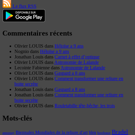
Le flux RSS
Commentaires récents
Olivier LOUIS
dans
Héloïse a 9 ans
Nognio
dans
Héloïse a 9 ans
Jonathan Louis
dans
Carnet à effet d’optique
Olivier LOUIS
dans
Astronomie de Lalande
Lecointe Fabienne
dans
Astronomie de Lalande
Olivier LOUIS
dans
Gaspard a 8 ans
Olivier LOUIS
dans
Comment transformer une reliure en
boite secrète
Jonathan Louis
dans
Gaspard a 8 ans
Jonathan Louis
dans
Comment transformer une reliure en
boite secrète
Olivier LOUIS
dans
Rouletabille tête-bêche, les trois
Mots-clés
Bradel
Biennales Mondiales de la reliure d'art
bleu
annonay
bordeaux