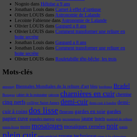
Nognio
dans
Héloïse a 9 ans
Jonathan Louis
dans
Carnet à effet d’optique
Olivier LOUIS
dans
Astronomie de Lalande
Lecointe Fabienne
dans
Astronomie de Lalande
Olivier LOUIS
dans
Gaspard a 8 ans
Olivier LOUIS
dans
Comment transformer une reliure en
boite secrète
Jonathan Louis
dans
Gaspard a 8 ans
Jonathan Louis
dans
Comment transformer une reliure en
boite secrète
Olivier LOUIS
dans
Rouletabille tête-bêche, les trois
Mots-clés
Bradel
Biennales Mondiales de la reliure d'art
bleu
annonay
bordeaux
charnières en cuir
chemise
cahier de la quinzaine
caisson
Bretagne
demi-cuir
cinq nerfs
demi-
collège Saint-James
demi-cuir à bandes
dos lisse
cuir à coins
gardes
gardes en soie
fleurons
papier cuve
jaune
listels
grandes marges
incrustations
gris
matériel de reliure
mosaïques
noir
mosaïques cernées
moire
oasis
minis-livres
plein cuir
rouge
technique
remastérisé
titre à la chinoise