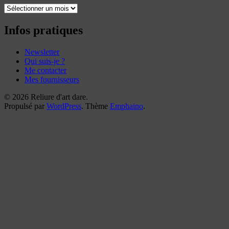
Toutes
mes
reliures
Infos pratiques
Newsletter
Qui suis-je ?
Me contacter
Mes fournisseurs
© 2026 Reliure d'art dare.
Propulsé par
WordPress
. Thème
Emphaino
.