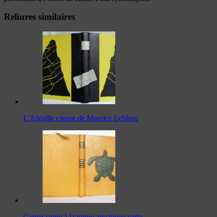
Reliures similaires
L'Aiguille creuse de Maurice Leblanc
Carnet jaune à la tortue aquatique verte