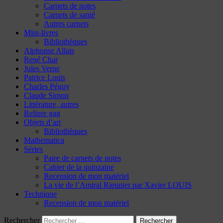
Carnets de notes
Carnets de santé
Autres carnets
Mini-livres
Bibliothèques
Alphonse Allais
René Char
Jules Verne
Patrice Louis
Charles Péguy
Claude Simon
Littérature, autres
Reliure gag
Objets d’art
Bibliothèques
Mathematica
Séries
Paire de carnets de notes
Cahier de la quinzaine
Recension de mon matériel
La vie de l’Amiral Rieunier par Xavier LOUIS
Technique
Recension de mon matériel
Rechercher