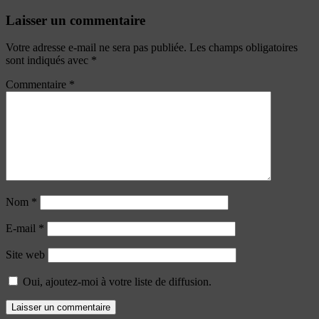
Laisser un commentaire
Votre adresse e-mail ne sera pas publiée.
Les champs obligatoires
sont indiqués avec
*
Commentaire
*
Nom
*
E-mail
*
Site web
Oui, ajoutez-moi à votre liste de diffusion.