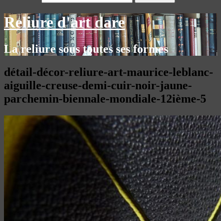
Reliure d'art dare
La reliure sous toutes ses formes
détail-décor-reliure-art-maurice-leblanc-
aiguille-creuse-demi-cuir-noir-jaune-
parchemin-biennale-mondiale-12ième-5