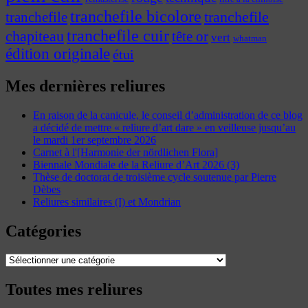
tranchefile bicolore
tranchefile
tranchefile
tranchefile cuir
chapiteau
tête or
vert
whatman
édition originale
étui
Mes dernières reliures
En raison de la canicule, le conseil d’administration de ce blog
a décidé de mettre « reliure d’art dare » en veilleuse jusqu’au
le mardi 1er septembre 2026
Carnet à l'[Harmonie der nördlichen Flora]
Biennale Mondiale de la Reliure d’Art 2026 (3)
Thèse de doctorat de troisième cycle soutenue par Pierre
Dèbes
Reliures similaires (I) et Mondrian
Catégories
Catégories
Toutes mes reliures