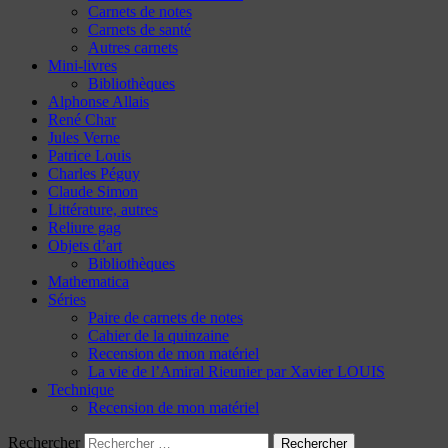
Carnets de notes
Carnets de santé
Autres carnets
Mini-livres
Bibliothèques
Alphonse Allais
René Char
Jules Verne
Patrice Louis
Charles Péguy
Claude Simon
Littérature, autres
Reliure gag
Objets d’art
Bibliothèques
Mathematica
Séries
Paire de carnets de notes
Cahier de la quinzaine
Recension de mon matériel
La vie de l’Amiral Rieunier par Xavier LOUIS
Technique
Recension de mon matériel
Rechercher