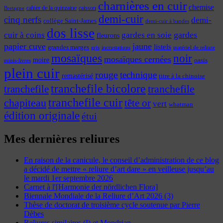
charnières en cuir
chemise
cahier de la quinzaine
caisson
Bretagne
demi-cuir
cinq nerfs
demi-
collège Saint-James
demi-cuir à bandes
dos lisse
cuir à coins
gardes
gardes en soie
fleurons
papier cuve
jaune
listels
grandes marges
incrustations
gris
matériel de reliure
mosaïques
noir
mosaïques cernées
moire
oasis
minis-livres
plein cuir
rouge
technique
remastérisé
titre à la chinoise
tranchefile bicolore
tranchefile
tranchefile
tranchefile cuir
chapiteau
tête or
vert
whatman
édition originale
étui
Mes dernières reliures
En raison de la canicule, le conseil d’administration de ce blog
a décidé de mettre « reliure d’art dare » en veilleuse jusqu’au
le mardi 1er septembre 2026
Carnet à l'[Harmonie der nördlichen Flora]
Biennale Mondiale de la Reliure d’Art 2026 (3)
Thèse de doctorat de troisième cycle soutenue par Pierre
Dèbes
Reliures similaires (I) et Mondrian