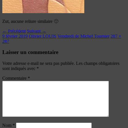
Zut, aucune reliure similaire 🙁
← Précédent
Suivant →
9 février 2019
Olivier LOUIS
Vendredi de Michel Tournier
287 ×
287
Laisser un commentaire
Votre adresse e-mail ne sera pas publiée.
Les champs obligatoires
sont indiqués avec
*
Commentaire
*
Nom
*