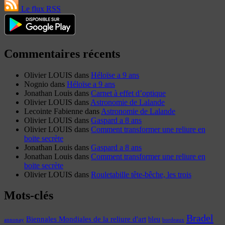
Le flux RSS
Commentaires récents
Olivier LOUIS
dans
Héloïse a 9 ans
Nognio
dans
Héloïse a 9 ans
Jonathan Louis
dans
Carnet à effet d’optique
Olivier LOUIS
dans
Astronomie de Lalande
Lecointe Fabienne
dans
Astronomie de Lalande
Olivier LOUIS
dans
Gaspard a 8 ans
Olivier LOUIS
dans
Comment transformer une reliure en
boite secrète
Jonathan Louis
dans
Gaspard a 8 ans
Jonathan Louis
dans
Comment transformer une reliure en
boite secrète
Olivier LOUIS
dans
Rouletabille tête-bêche, les trois
Mots-clés
Bradel
Biennales Mondiales de la reliure d'art
bleu
annonay
bordeaux