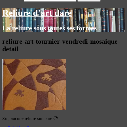
Reliure d'art dare
La reliure sous toutes ses formes
reliure-art-tournier-vendredi-mosaique-
detail
Zut, aucune reliure similaire 🙁