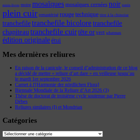
mosaïques
noir
mosaïques cernées
moire
oasis
minis-livres
plein cuir
rouge
technique
remastérisé
titre à la chinoise
tranchefile bicolore
tranchefile
tranchefile
tranchefile cuir
chapiteau
tête or
vert
whatman
édition originale
étui
Mes dernières reliures
En raison de la canicule, le conseil d’administration de ce blog
a décidé de mettre « reliure d’art dare » en veilleuse jusqu’au
le mardi 1er septembre 2026
Carnet à l'[Harmonie der nördlichen Flora]
Biennale Mondiale de la Reliure d’Art 2026 (3)
Thèse de doctorat de troisième cycle soutenue par Pierre
Dèbes
Reliures similaires (I) et Mondrian
Catégories
Catégories