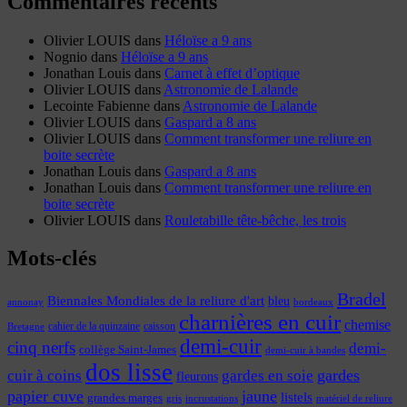
Commentaires récents
Olivier LOUIS
dans
Héloïse a 9 ans
Nognio
dans
Héloïse a 9 ans
Jonathan Louis
dans
Carnet à effet d’optique
Olivier LOUIS
dans
Astronomie de Lalande
Lecointe Fabienne
dans
Astronomie de Lalande
Olivier LOUIS
dans
Gaspard a 8 ans
Olivier LOUIS
dans
Comment transformer une reliure en
boite secrète
Jonathan Louis
dans
Gaspard a 8 ans
Jonathan Louis
dans
Comment transformer une reliure en
boite secrète
Olivier LOUIS
dans
Rouletabille tête-bêche, les trois
Mots-clés
Bradel
Biennales Mondiales de la reliure d'art
bleu
annonay
bordeaux
charnières en cuir
chemise
cahier de la quinzaine
caisson
Bretagne
demi-cuir
cinq nerfs
demi-
collège Saint-James
demi-cuir à bandes
dos lisse
cuir à coins
gardes
gardes en soie
fleurons
papier cuve
jaune
listels
grandes marges
incrustations
gris
matériel de reliure