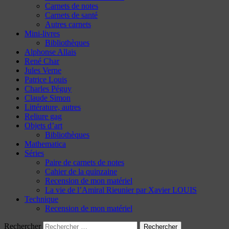
Carnets de notes
Carnets de santé
Autres carnets
Mini-livres
Bibliothèques
Alphonse Allais
René Char
Jules Verne
Patrice Louis
Charles Péguy
Claude Simon
Littérature, autres
Reliure gag
Objets d’art
Bibliothèques
Mathematica
Séries
Paire de carnets de notes
Cahier de la quinzaine
Recension de mon matériel
La vie de l’Amiral Rieunier par Xavier LOUIS
Technique
Recension de mon matériel
Rechercher