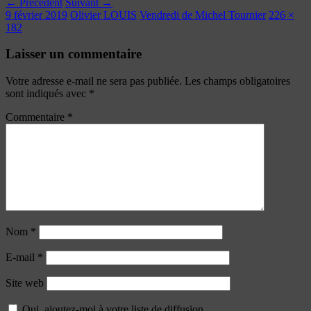
← Précédent
Suivant →
9 février 2019
Olivier LOUIS
Vendredi de Michel Tournier
226 ×
182
Laisser un commentaire
Votre adresse e-mail ne sera pas publiée.
Les champs obligatoires
sont indiqués avec
*
Commentaire
*
Nom
*
E-mail
*
Site web
Oui, ajoutez-moi à votre liste de diffusion.