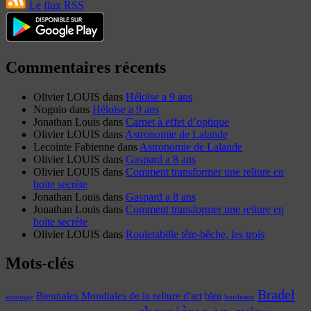
Le flux RSS
Commentaires récents
Olivier LOUIS
dans
Héloïse a 9 ans
Nognio
dans
Héloïse a 9 ans
Jonathan Louis
dans
Carnet à effet d’optique
Olivier LOUIS
dans
Astronomie de Lalande
Lecointe Fabienne
dans
Astronomie de Lalande
Olivier LOUIS
dans
Gaspard a 8 ans
Olivier LOUIS
dans
Comment transformer une reliure en
boite secrète
Jonathan Louis
dans
Gaspard a 8 ans
Jonathan Louis
dans
Comment transformer une reliure en
boite secrète
Olivier LOUIS
dans
Rouletabille tête-bêche, les trois
Mots-clés
Bradel
Biennales Mondiales de la reliure d'art
bleu
annonay
bordeaux