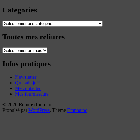
Catégories
Catégories
Toutes mes reliures
Toutes
mes
reliures
Infos pratiques
Newsletter
Qui suis-je ?
Me contacter
Mes fournisseurs
© 2026 Reliure d'art dare.
Propulsé par
WordPress
. Thème
Emphaino
.