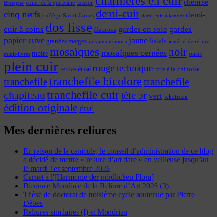
charnières en cuir
chemise
cahier de la quinzaine
caisson
Bretagne
demi-cuir
cinq nerfs
demi-
collège Saint-James
demi-cuir à bandes
dos lisse
cuir à coins
gardes
gardes en soie
fleurons
papier cuve
jaune
listels
grandes marges
incrustations
gris
matériel de reliure
mosaïques
noir
mosaïques cernées
moire
oasis
minis-livres
plein cuir
rouge
technique
remastérisé
titre à la chinoise
tranchefile bicolore
tranchefile
tranchefile
tranchefile cuir
chapiteau
tête or
vert
whatman
édition originale
étui
Mes dernières reliures
En raison de la canicule, le conseil d’administration de ce blog
a décidé de mettre « reliure d’art dare » en veilleuse jusqu’au
le mardi 1er septembre 2026
Carnet à l'[Harmonie der nördlichen Flora]
Biennale Mondiale de la Reliure d’Art 2026 (3)
Thèse de doctorat de troisième cycle soutenue par Pierre
Dèbes
Reliures similaires (I) et Mondrian