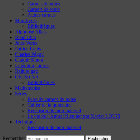
Carnets de notes
Carnets de santé
Autres carnets
Mini-livres
Bibliothèques
Alphonse Allais
René Char
Jules Verne
Patrice Louis
Charles Péguy
Claude Simon
Littérature, autres
Reliure gag
Objets d’art
Bibliothèques
Mathematica
Séries
Paire de carnets de notes
Cahier de la quinzaine
Recension de mon matériel
La vie de l’Amiral Rieunier par Xavier LOUIS
Technique
Recension de mon matériel
Rechercher