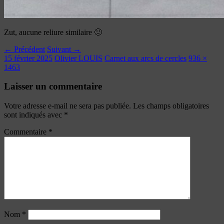
Zut, aucune reliure similaire 🙁
← Précédent
Suivant →
15 février 2025
Olivier LOUIS
Carnet aux arcs de cercles
936 ×
1463
Laisser un commentaire
Votre adresse e-mail ne sera pas publiée.
Les champs obligatoires
sont indiqués avec
*
Commentaire
*
Nom
*