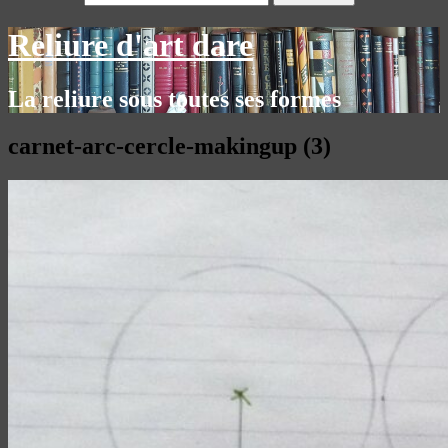
Reliure d'art dare
La reliure sous toutes ses formes
carnet-arc-cercle-makingup (3)