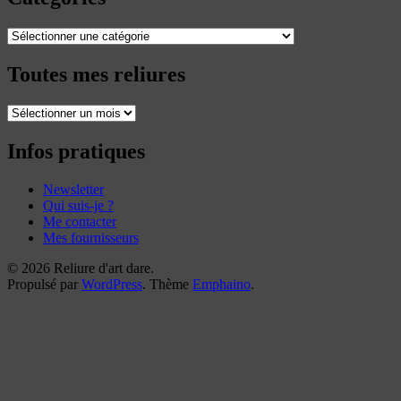
Catégories
Toutes mes reliures
Toutes
mes
reliures
Infos pratiques
Newsletter
Qui suis-je ?
Me contacter
Mes fournisseurs
© 2026 Reliure d'art dare.
Propulsé par
WordPress
. Thème
Emphaino
.