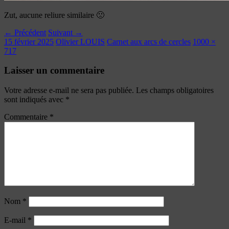
Zut, aucune reliure similaire 🙁
← Précédent
Suivant →
15 février 2025
Olivier LOUIS
Carnet aux arcs de cercles
1000 ×
717
Laisser un commentaire
Votre adresse e-mail ne sera pas publiée.
Les champs obligatoires
sont indiqués avec
*
Commentaire
*
Nom
*
E-mail
*