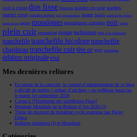
dos lisse
cuir à coins
gardes
gardes en soie
fleurons
papier cuve
jaune
listels
grandes marges
incrustations
gris
matériel de reliure
mosaïques
noir
mosaïques cernées
moire
oasis
minis-livres
plein cuir
rouge
technique
remastérisé
titre à la chinoise
tranchefile bicolore
tranchefile
tranchefile
tranchefile cuir
chapiteau
tête or
vert
whatman
édition originale
étui
Mes dernières reliures
En raison de la canicule, le conseil d’administration de ce blog
a décidé de mettre « reliure d’art dare » en veilleuse jusqu’au
le mardi 1er septembre 2026
Carnet à l'[Harmonie der nördlichen Flora]
Biennale Mondiale de la Reliure d’Art 2026 (3)
Thèse de doctorat de troisième cycle soutenue par Pierre
Dèbes
Reliures similaires (I) et Mondrian
Catégories