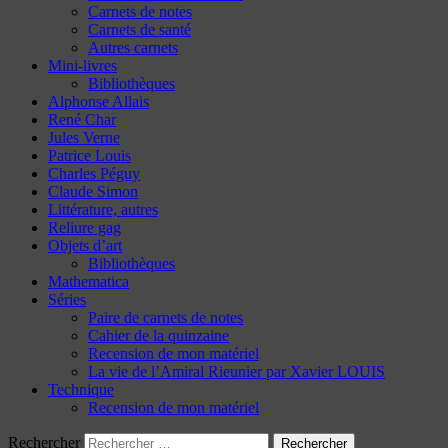
Carnets de notes
Carnets de santé
Autres carnets
Mini-livres
Bibliothèques
Alphonse Allais
René Char
Jules Verne
Patrice Louis
Charles Péguy
Claude Simon
Littérature, autres
Reliure gag
Objets d’art
Bibliothèques
Mathematica
Séries
Paire de carnets de notes
Cahier de la quinzaine
Recension de mon matériel
La vie de l’Amiral Rieunier par Xavier LOUIS
Technique
Recension de mon matériel
Rechercher