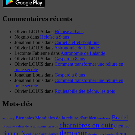
Commentaires récents
Olivier LOUIS
dans
Héloïse a 9 ans
Nognio
dans
Héloïse a 9 ans
Jonathan Louis
dans
Carnet à effet d’optique
Olivier LOUIS
dans
Astronomie de Lalande
Lecointe Fabienne
dans
Astronomie de Lalande
Olivier LOUIS
dans
Gaspard a 8 ans
Olivier LOUIS
dans
Comment transformer une reliure en
boite secrète
Jonathan Louis
dans
Gaspard a 8 ans
Jonathan Louis
dans
Comment transformer une reliure en
boite secrète
Olivier LOUIS
dans
Rouletabille tête-bêche, les trois
Mots-clés
Bradel
Biennales Mondiales de la reliure d'art
bleu
annonay
bordeaux
charnières en cuir
chemise
cahier de la quinzaine
caisson
Bretagne
demi-cuir
cinq nerfs
demi-
collège Saint-James
demi-cuir à bandes