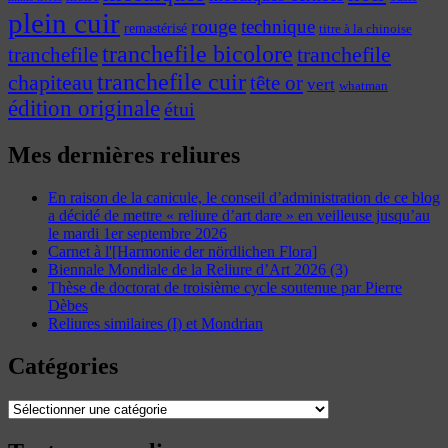
plein cuir
rouge
technique
remastérisé
titre à la chinoise
tranchefile bicolore
tranchefile
tranchefile
tranchefile cuir
chapiteau
tête or
vert
whatman
édition originale
étui
Mes dernières reliures
En raison de la canicule, le conseil d’administration de ce blog
a décidé de mettre « reliure d’art dare » en veilleuse jusqu’au
le mardi 1er septembre 2026
Carnet à l'[Harmonie der nördlichen Flora]
Biennale Mondiale de la Reliure d’Art 2026 (3)
Thèse de doctorat de troisième cycle soutenue par Pierre
Dèbes
Reliures similaires (I) et Mondrian
Catégories
Catégories