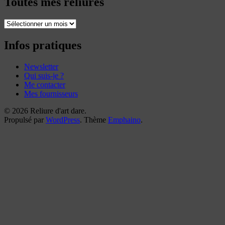
Toutes mes reliures
Toutes
mes
reliures
Infos pratiques
Newsletter
Qui suis-je ?
Me contacter
Mes fournisseurs
© 2026 Reliure d'art dare.
Propulsé par
WordPress
. Thème
Emphaino
.