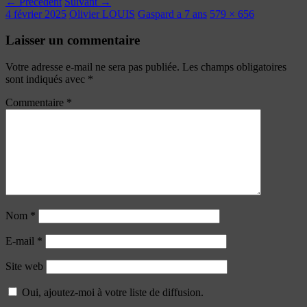
← Précédent
Suivant →
4 février 2025
Olivier LOUIS
Gaspard a 7 ans
579 × 656
Laisser un commentaire
Votre adresse e-mail ne sera pas publiée.
Les champs obligatoires
sont indiqués avec
*
Commentaire
*
Nom
*
E-mail
*
Site web
Oui, ajoutez-moi à votre liste de diffusion.