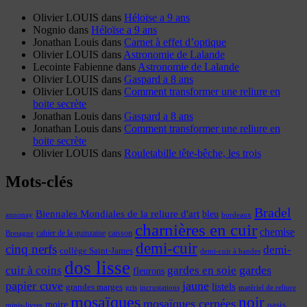
Olivier LOUIS
dans
Héloïse a 9 ans
Nognio
dans
Héloïse a 9 ans
Jonathan Louis
dans
Carnet à effet d’optique
Olivier LOUIS
dans
Astronomie de Lalande
Lecointe Fabienne
dans
Astronomie de Lalande
Olivier LOUIS
dans
Gaspard a 8 ans
Olivier LOUIS
dans
Comment transformer une reliure en
boite secrète
Jonathan Louis
dans
Gaspard a 8 ans
Jonathan Louis
dans
Comment transformer une reliure en
boite secrète
Olivier LOUIS
dans
Rouletabille tête-bêche, les trois
Mots-clés
Bradel
Biennales Mondiales de la reliure d'art
bleu
annonay
bordeaux
charnières en cuir
chemise
cahier de la quinzaine
caisson
Bretagne
demi-cuir
cinq nerfs
demi-
collège Saint-James
demi-cuir à bandes
dos lisse
cuir à coins
gardes
gardes en soie
fleurons
papier cuve
jaune
listels
grandes marges
incrustations
gris
matériel de reliure
mosaïques
noir
mosaïques cernées
moire
oasis
minis-livres