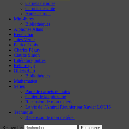
Carnets de notes
Carnets de santé
Autres carnets
Mini-livres
Bibliothèques
Alphonse Allais
René Char
Jules Verne
Patrice Louis
Charles Péguy
Claude Simon
Littérature, autres
Reliure gag
Objets d’art
Bibliothèques
Mathematica
Séries
Paire de carnets de notes
Cahier de la quinzaine
Recension de mon matériel
La vie de l’Amiral Rieunier par Xavier LOUIS
Technique
Recension de mon matériel
Rechercher