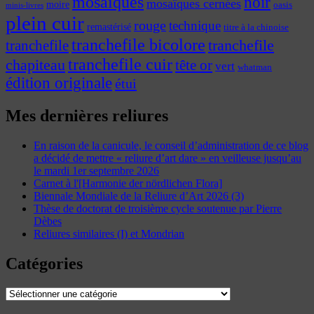
mosaïques
noir
mosaïques cernées
moire
oasis
minis-livres
plein cuir
rouge
technique
remastérisé
titre à la chinoise
tranchefile bicolore
tranchefile
tranchefile
tranchefile cuir
chapiteau
tête or
vert
whatman
édition originale
étui
Mes dernières reliures
En raison de la canicule, le conseil d’administration de ce blog
a décidé de mettre « reliure d’art dare » en veilleuse jusqu’au
le mardi 1er septembre 2026
Carnet à l'[Harmonie der nördlichen Flora]
Biennale Mondiale de la Reliure d’Art 2026 (3)
Thèse de doctorat de troisième cycle soutenue par Pierre
Dèbes
Reliures similaires (I) et Mondrian
Catégories
Catégories