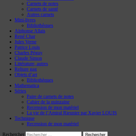
Carnets de notes
Carnets de santé
Autres carnets
Mini-livres
Bibliothèques
Alphonse Allais
René Char
Jules Verne
Patrice Louis
Charles Péguy
Claude Simon
Littérature, autres
Reliure gag
Objets d’art
Bibliothèques
Mathematica
Séries
Paire de carnets de notes
Cahier de la quinzaine
Recension de mon matériel
La vie de l’Amiral Rieunier par Xavier LOUIS
Technique
Recension de mon matériel
Rechercher