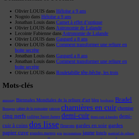
Olivier LOUIS
dans
Héloïse a 9 ans
Nognio
dans
Héloïse a 9 ans
Jonathan Louis
dans
Carnet à effet d’optique
Olivier LOUIS
dans
Astronomie de Lalande
Lecointe Fabienne
dans
Astronomie de Lalande
Olivier LOUIS
dans
Gaspard a 8 ans
Olivier LOUIS
dans
Comment transformer une reliure en
boite secrète
Jonathan Louis
dans
Gaspard a 8 ans
Jonathan Louis
dans
Comment transformer une reliure en
boite secrète
Olivier LOUIS
dans
Rouletabille tête-bêche, les trois
Mots-clés
Bradel
Biennales Mondiales de la reliure d'art
bleu
annonay
bordeaux
charnières en cuir
chemise
cahier de la quinzaine
caisson
Bretagne
demi-cuir
cinq nerfs
demi-
collège Saint-James
demi-cuir à bandes
dos lisse
cuir à coins
gardes
gardes en soie
fleurons
papier cuve
jaune
listels
grandes marges
incrustations
gris
matériel de reliure