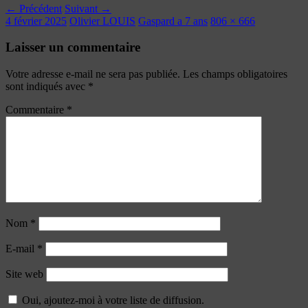
← Précédent
Suivant →
4 février 2025
Olivier LOUIS
Gaspard a 7 ans
806 × 666
Laisser un commentaire
Votre adresse e-mail ne sera pas publiée.
Les champs obligatoires
sont indiqués avec
*
Commentaire
*
Nom
*
E-mail
*
Site web
Oui, ajoutez-moi à votre liste de diffusion.