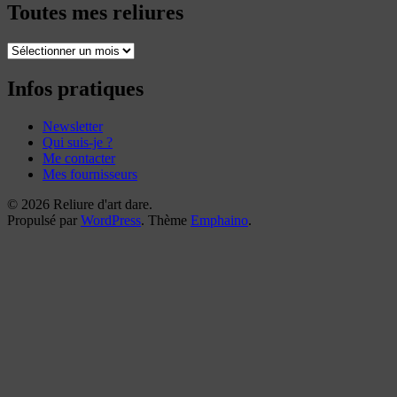
Toutes mes reliures
Toutes
mes
reliures
Infos pratiques
Newsletter
Qui suis-je ?
Me contacter
Mes fournisseurs
© 2026 Reliure d'art dare.
Propulsé par
WordPress
. Thème
Emphaino
.