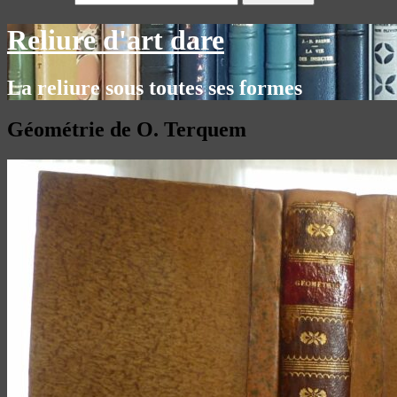
Reliure d'art dare
La reliure sous toutes ses formes
Géométrie de O. Terquem