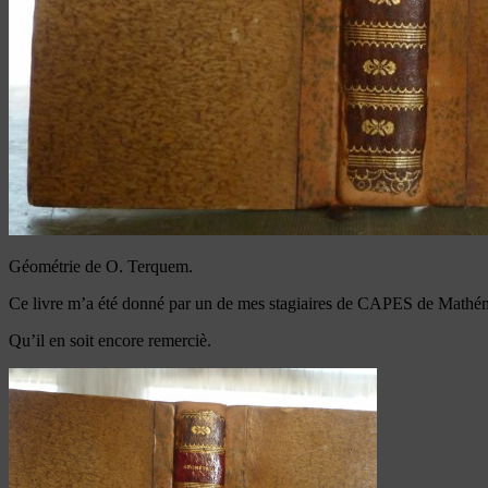
Géométrie de O. Terquem.
Ce livre m’a été donné par un de mes stagiaires de CAPES de Mathém
Qu’il en soit encore remerciè.