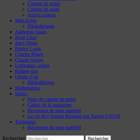
Carnets de notes
Carnets de santé
Autres carnets
Mini-livres
Bibliothèques
Alphonse Allais
René Char
Jules Verne
Patrice Louis
Charles Péguy
Claude Simon
Littérature, autres
Reliure gag
Objets d’art
Bibliothèques
Mathematica
Séries
Paire de carnets de notes
Cahier de la quinzaine
Recension de mon matériel
La vie de l’Amiral Rieunier par Xavier LOUIS
Technique
Recension de mon matériel
Rechercher