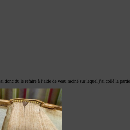
’ai donc du le refaire à l’aide de veau raciné sur lequel j’ai collé la par