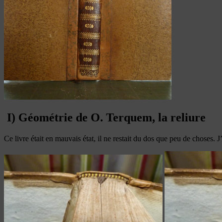
I) Géométrie de O. Terquem, la reliure
Ce livre était en mauvais état, il ne restait du dos que peu de choses. J