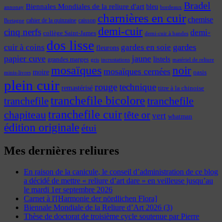
Bradel
Biennales Mondiales de la reliure d'art
bleu
annonay
bordeaux
charnières en cuir
chemise
cahier de la quinzaine
caisson
Bretagne
demi-cuir
cinq nerfs
demi-
collège Saint-James
demi-cuir à bandes
dos lisse
cuir à coins
gardes
gardes en soie
fleurons
papier cuve
jaune
listels
grandes marges
incrustations
gris
matériel de reliure
mosaïques
noir
mosaïques cernées
moire
oasis
minis-livres
plein cuir
rouge
technique
remastérisé
titre à la chinoise
tranchefile bicolore
tranchefile
tranchefile
tranchefile cuir
chapiteau
tête or
vert
whatman
édition originale
étui
Mes dernières reliures
En raison de la canicule, le conseil d’administration de ce blog
a décidé de mettre « reliure d’art dare » en veilleuse jusqu’au
le mardi 1er septembre 2026
Carnet à l'[Harmonie der nördlichen Flora]
Biennale Mondiale de la Reliure d’Art 2026 (3)
Thèse de doctorat de troisième cycle soutenue par Pierre