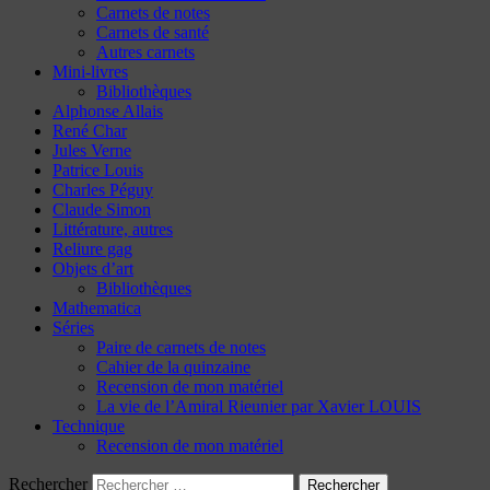
Carnets de notes
Carnets de santé
Autres carnets
Mini-livres
Bibliothèques
Alphonse Allais
René Char
Jules Verne
Patrice Louis
Charles Péguy
Claude Simon
Littérature, autres
Reliure gag
Objets d’art
Bibliothèques
Mathematica
Séries
Paire de carnets de notes
Cahier de la quinzaine
Recension de mon matériel
La vie de l’Amiral Rieunier par Xavier LOUIS
Technique
Recension de mon matériel
Rechercher