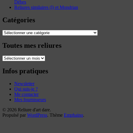
Dèbes
Reliures similaires (I) et Mondrian
Catégories
Catégories
Toutes mes reliures
Toutes
mes
reliures
Infos pratiques
Newsletter
Qui suis-je ?
Me contacter
Mes fournisseurs
© 2026 Reliure d'art dare.
Propulsé par
WordPress
. Thème
Emphaino
.