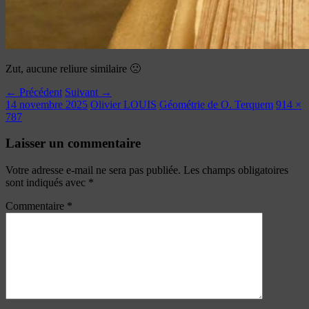
Zut, aucune reliure similaire 🙁
← Précédent
Suivant →
14 novembre 2025
Olivier LOUIS
Géométrie de O. Terquem
914 ×
787
Laisser un commentaire
Votre adresse e-mail ne sera pas publiée.
Les champs obligatoires
sont indiqués avec
*
Commentaire
*