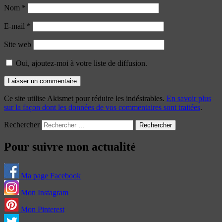
Nom
*
E-mail
*
Site web
Oui, ajoutez-moi à votre liste de diffusion.
Ce site utilise Akismet pour réduire les indésirables.
En savoir plus
sur la façon dont les données de vos commentaires sont traitées
.
Rechercher
Pour suivre mon actualité
Ma page Facebook
Mon Instagram
Mon Pinterest