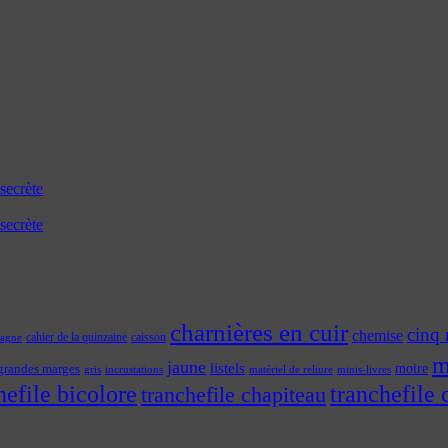
secrète
secrète
charnières en cuir
cinq 
chemise
cahier de la quinzaine
caisson
tagne
m
jaune
listels
moire
grandes marges
incrustations
gris
matériel de reliure
minis-livres
hefile bicolore
tranchefile 
tranchefile chapiteau