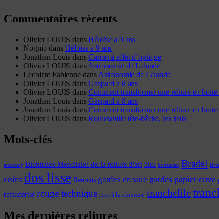
Commentaires récents
Olivier LOUIS
dans
Héloïse a 9 ans
Nognio
dans
Héloïse a 9 ans
Jonathan Louis
dans
Carnet à effet d’optique
Olivier LOUIS
dans
Astronomie de Lalande
Lecointe Fabienne
dans
Astronomie de Lalande
Olivier LOUIS
dans
Gaspard a 8 ans
Olivier LOUIS
dans
Comment transformer une reliure en boite 
Jonathan Louis
dans
Gaspard a 8 ans
Jonathan Louis
dans
Comment transformer une reliure en boite 
Olivier LOUIS
dans
Rouletabille tête-bêche, les trois
Mots-clés
Bradel
Biennales Mondiales de la reliure d'art
bleu
annonay
Bre
bordeaux
dos lisse
coins
gardes papier cuve
gardes en soie
fleurons
tranc
tranchefile
rouge
technique
remastérisé
titre à la chinoise
Mes dernières reliures