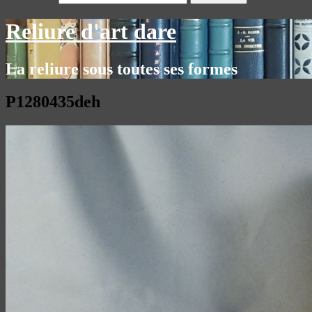
Reliure d'art dare
La reliure sous toutes ses formes
P1280435deh