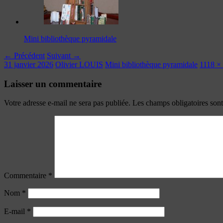
Mini bibliothèque pyramidale
← Précédent
Suivant →
31 janvier 2026
Olivier LOUIS
Mini bibliothèque pyramidale
1118 ×
Laisser un commentaire
Votre adresse e-mail ne sera pas publiée.
Les champs obligatoires son
Commentaire
*
Nom
*
E-mail
*