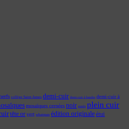
demi-cuir
nerfs
demi-cuir à
collège Saint-James
demi-cuir à bandes
plein cuir
osaïques
noir
mosaïques cernées
oasis
cuir
édition originale
tête or
étui
vert
whatman