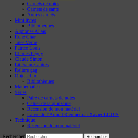
Carnets de notes
Carnets de santé
Autres carnets
Mini-livres
Bibliothèques
Alphonse Allais
René Char
Jules Verne
Patrice Louis
Charles Péguy
Claude Simon
Littérature, autres
Reliure gag
Objets d’art
Bibliothèques
Mathematica
Séries
Paire de carnets de notes
Cahier de la quinzaine
Recension de mon matériel
La vie de l’Amiral Rieunier par Xavier LOUIS
Technique
Recension de mon matériel
Rechercher