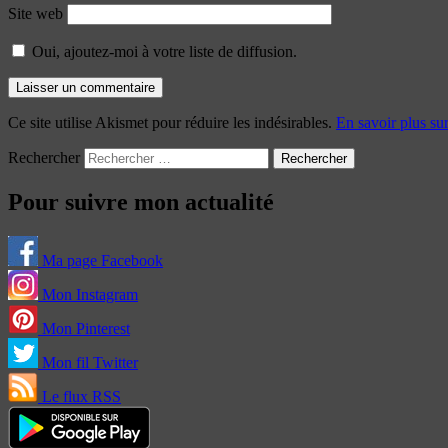
Site web
Oui, ajoutez-moi à votre liste de diffusion.
Ce site utilise Akismet pour réduire les indésirables.
En savoir plus su
Rechercher
Pour suivre mon actualité
Ma page Facebook
Mon Instagram
Mon Pinterest
Mon fil Twitter
Le flux RSS