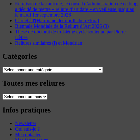
En raison de la canicule, le conseil d’administration de ce blog
a décidé de mettre « reliure d’art dare » en veilleuse jusqu’au
le mardi 1er septembre 2026
Carnet à l'[Harmonie der nördlichen Flora]
Biennale Mondiale de la Reliure d’Art 2026 (3)
Thèse de doctorat de troisième cycle soutenue par Pierre
Dèbes
Reliures similaires (I) et Mondrian
Catégories
Catégories
Toutes mes reliures
Toutes
mes
reliures
Infos pratiques
Newsletter
Qui suis-je ?
Me contacter