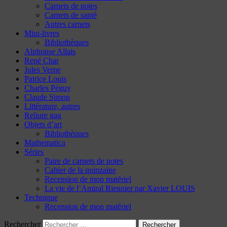
Carnets de notes
Carnets de santé
Autres carnets
Mini-livres
Bibliothèques
Alphonse Allais
René Char
Jules Verne
Patrice Louis
Charles Péguy
Claude Simon
Littérature, autres
Reliure gag
Objets d’art
Bibliothèques
Mathematica
Séries
Paire de carnets de notes
Cahier de la quinzaine
Recension de mon matériel
La vie de l’Amiral Rieunier par Xavier LOUIS
Technique
Recension de mon matériel
Rechercher