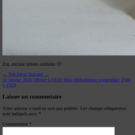
Zut, aucune reliure similaire 🙁
← Précédent
Suivant →
31 janvier 2026
Olivier LOUIS
Mini bibliothèque pyramidale
2560
× 1920
Laisser un commentaire
Votre adresse e-mail ne sera pas publiée.
Les champs obligatoires
sont indiqués avec
*
Commentaire
*