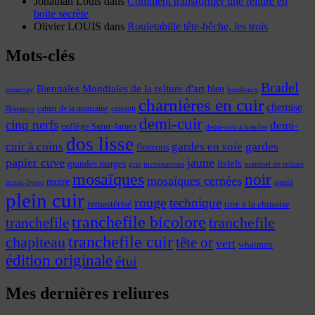
Jonathan Louis
dans
Comment transformer une reliure en
boite secrète
Olivier LOUIS
dans
Rouletabille tête-bêche, les trois
Mots-clés
Bradel
Biennales Mondiales de la reliure d'art
bleu
annonay
bordeaux
charnières en cuir
chemise
cahier de la quinzaine
caisson
Bretagne
demi-cuir
cinq nerfs
demi-
collège Saint-James
demi-cuir à bandes
dos lisse
cuir à coins
gardes
gardes en soie
fleurons
papier cuve
jaune
listels
grandes marges
incrustations
gris
matériel de reliure
mosaïques
noir
mosaïques cernées
moire
oasis
minis-livres
plein cuir
rouge
technique
remastérisé
titre à la chinoise
tranchefile bicolore
tranchefile
tranchefile
tranchefile cuir
chapiteau
tête or
vert
whatman
édition originale
étui
Mes dernières reliures