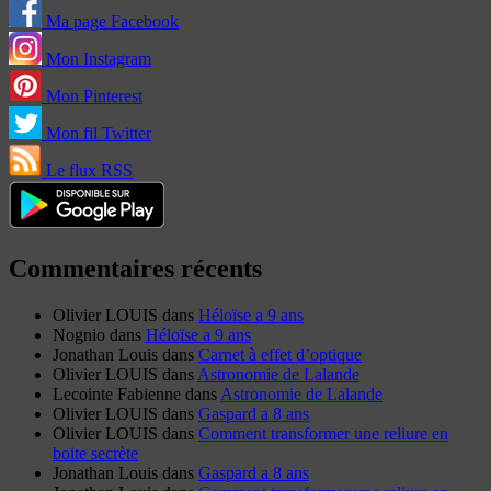
Ma page Facebook
Mon Instagram
Mon Pinterest
Mon fil Twitter
Le flux RSS
Commentaires récents
Olivier LOUIS
dans
Héloïse a 9 ans
Nognio
dans
Héloïse a 9 ans
Jonathan Louis
dans
Carnet à effet d’optique
Olivier LOUIS
dans
Astronomie de Lalande
Lecointe Fabienne
dans
Astronomie de Lalande
Olivier LOUIS
dans
Gaspard a 8 ans
Olivier LOUIS
dans
Comment transformer une reliure en
boite secrète
Jonathan Louis
dans
Gaspard a 8 ans